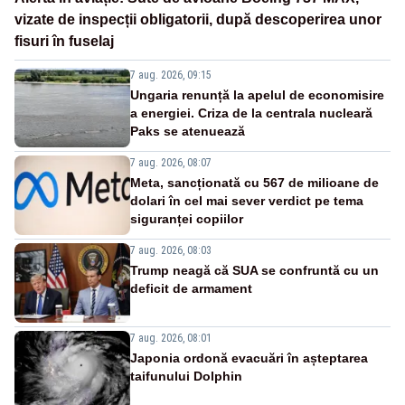
vizate de inspecții obligatorii, după descoperirea unor
fisuri în fuselaj
7 aug. 2026, 09:15
Ungaria renunță la apelul de economisire
a energiei. Criza de la centrala nucleară
Paks se atenuează
7 aug. 2026, 08:07
Meta, sancționată cu 567 de milioane de
dolari în cel mai sever verdict pe tema
siguranței copiilor
7 aug. 2026, 08:03
Trump neagă că SUA se confruntă cu un
deficit de armament
7 aug. 2026, 08:01
Japonia ordonă evacuări în așteptarea
taifunului Dolphin