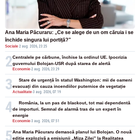
Ana Maria Păcuraru: „Ce se alege de un om căruia i se
închide singura lui portiță?”
Sociale
·
2 aug. 2026, 23:25
2
Centralele pe cărbune, închise la ordinul UE. Ipocrizia
guvernului Bolojan-USR după starea de alertă
Economie
-
2 aug. 2026, 23:29
3
Stare de urgență în statul Washington: mii de oameni
evacuați din cauza incendiilor puternice de vegetație
Actualitate
-
3 aug. 2026, 07:19
4
România, la un pas de blackout, tot mai dependentă
de importuri. Semnal de alarmă tras de un expert în
energie
Economie
-
3 aug. 2026, 07:51
5
Ana Maria Păcuraru demască planul lui Bolojan. O nouă
ediție explozivă a emisiunii „Miza Zilei” la Realitatea