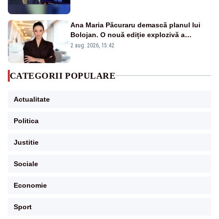
Ana Maria Păcuraru demască planul lui
Bolojan. O nouă ediție explozivă a
emisiunii „Miza Zilei” la Realitatea PLUS
2 aug. 2026, 15:42
CATEGORII POPULARE
Actualitate
Politica
Justitie
Sociale
Economie
Sport