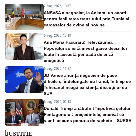
7 aug. 2026, 10:57
ANSVSA a negociat, la Ankara, un acord
pentru facilitarea tranzitului prin Turcia al
carcaselor de ovine și bovine
6 aug. 2026, 15:18
Ana Maria Păcuraru: Televiziunea
Poporului solicită investigarea deciziilor
luate în această perioadă de criză
enegetică
6 aug. 2026, 11:27
JD Vance anunță negocieri de pace
dificile și îndelungate cu Iranul, în timp ce
Teheranul neagă existența discuțiilor cu
SUA
6 aug. 2026, 09:13
Donald Trump a răbufnit împotriva șefului
Pentagonului: președintele, enervat că i
s-ar fi ascuns penuria de rachete – SURSE
JUSTITIE