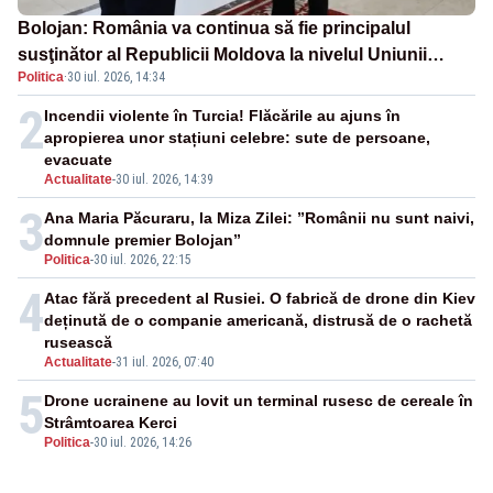
Bolojan: România va continua să fie principalul
susţinător al Republicii Moldova la nivelul Uniunii
Politica
·
30 iul. 2026, 14:34
Europene
2
Incendii violente în Turcia! Flăcările au ajuns în
apropierea unor stațiuni celebre: sute de persoane,
evacuate
Actualitate
-
30 iul. 2026, 14:39
3
Ana Maria Păcuraru, la Miza Zilei: ”Românii nu sunt naivi,
domnule premier Bolojan”
Politica
-
30 iul. 2026, 22:15
4
Atac fără precedent al Rusiei. O fabrică de drone din Kiev
deținută de o companie americană, distrusă de o rachetă
rusească
Actualitate
-
31 iul. 2026, 07:40
5
Drone ucrainene au lovit un terminal rusesc de cereale în
Strâmtoarea Kerci
Politica
-
30 iul. 2026, 14:26