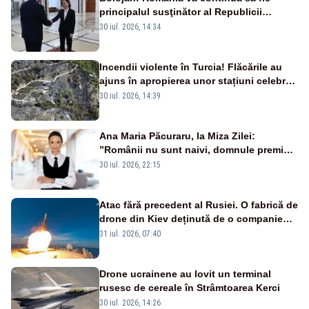
principalul susţinător al Republicii
Moldova la nivelul Uniunii Europene
30 iul. 2026, 14:34
Incendii violente în Turcia! Flăcările au
ajuns în apropierea unor stațiuni celebre:
sute de persoane, evacuate
30 iul. 2026, 14:39
Ana Maria Păcuraru, la Miza Zilei:
”Românii nu sunt naivi, domnule premier
Bolojan”
30 iul. 2026, 22:15
Atac fără precedent al Rusiei. O fabrică de
drone din Kiev deținută de o companie
americană, distrusă de o rachetă
31 iul. 2026, 07:40
rusească
Drone ucrainene au lovit un terminal
rusesc de cereale în Strâmtoarea Kerci
30 iul. 2026, 14:26