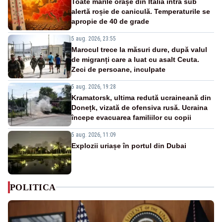
Toate marile orașe din Italia intră sub
alertă roșie de caniculă. Temperaturile se
apropie de 40 de grade
5 aug. 2026, 23:55
Marocul trece la măsuri dure, după valul
de migranți care a luat cu asalt Ceuta.
Zeci de persoane, inculpate
5 aug. 2026, 19:28
Kramatorsk, ultima redută ucraineană din
Donețk, vizată de ofensiva rusă. Ucraina
începe evacuarea familiilor cu copii
5 aug. 2026, 11:09
Explozii uriașe în portul din Dubai
POLITICA