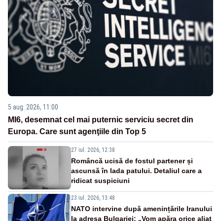
5 aug. 2026, 11:00
MI6, desemnat cel mai puternic serviciu secret din
Europa. Care sunt agenţiile din Top 5
27 iul. 2026, 12:38
Româncă ucisă de fostul partener și
ascunsă în lada patului. Detaliul care a
ridicat suspiciuni
23 iul. 2026, 13:48
NATO intervine după amenințările Iranului
la adresa Bulgariei: „Vom apăra orice aliat