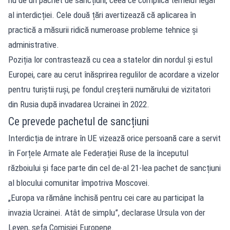
al interdicției. Cele două țări avertizează că aplicarea în
practică a măsurii ridică numeroase probleme tehnice și
administrative.
Poziția lor contrastează cu cea a statelor din nordul și estul
Europei, care au cerut înăsprirea regulilor de acordare a vizelor
pentru turiștii ruși, pe fondul creșterii numărului de vizitatori
din Rusia după invadarea Ucrainei în 2022.
Ce prevede pachetul de sancțiuni
Interdicția de intrare în UE vizează orice persoană care a servit
în Forțele Armate ale Federației Ruse de la începutul
războiului și face parte din cel de-al 21-lea pachet de sancțiuni
al blocului comunitar împotriva Moscovei.
„Europa va rămâne închisă pentru cei care au participat la
invazia Ucrainei. Atât de simplu”, declarase Ursula von der
Leyen, șefa Comisiei Europene.