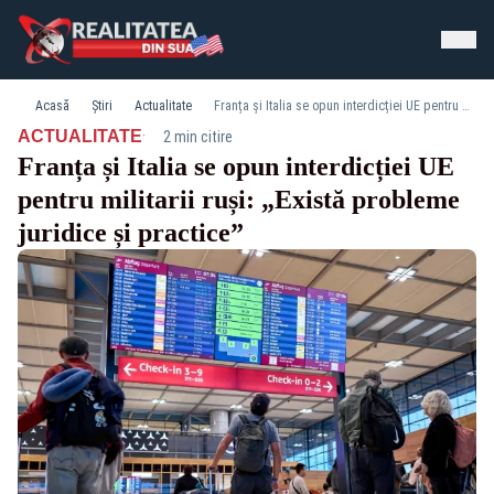
Acasă
Știri
Actualitate
Franța și Italia se opun interdicției UE pentru militarii ruși: „Există probleme juridice și practice”
·
ACTUALITATE
2 min citire
Franța și Italia se opun interdicției UE
pentru militarii ruși: „Există probleme
juridice și practice”