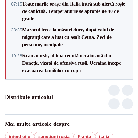
Toate marile orașe din Italia intră sub alertă roșie
07:15
de caniculă. Temperaturile se apropie de 40 de
grade
Marocul trece la măsuri dure, după valul de
23:55
migranți care a luat cu asalt Ceuta. Zeci de
persoane, inculpate
Kramatorsk, ultima redută ucraineană din
19:28
Donețk, vizată de ofensiva rusă. Ucraina începe
evacuarea familiilor cu copii
Distribuie articolul
Mai multe articole despre
interdictie
sanctiuni rusia
Franta
italia