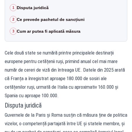
Disputa juridică
1
Ce prevede pachetul de sancțiuni
2
Cum ar putea fi aplicată măsura
3
Cele două state se numără printre principalele destinații
europene pentru cetățenii ruși, primind anual cel mai mare
număr de cereri de viză din întreaga UE. Datele din 2025 arată
că Franța a înregistrat aproape 180.000 de sosiri ale
cetățenilor ruși, urmată de Italia cu aproximativ 160.000 și
Spania cu aproape 100.000.
Disputa juridică
Guvernele de la Paris și Roma susțin că măsura ține de politica
vizelor, o competență partajată între UE și statele membre, și
nu de un pachet de sancțiuni, ceea ce complică temeiul legal