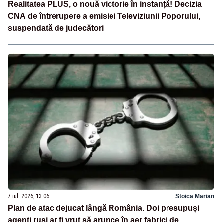
Realitatea PLUS, o nouă victorie în instanță! Decizia
CNA de întrerupere a emisiei Televiziunii Poporului,
suspendată de judecători
7 iul. 2026, 13:06
Stoica Marian
Plan de atac dejucat lângă România. Doi presupuși
agenți ruși ar fi vrut să arunce în aer fabrici de