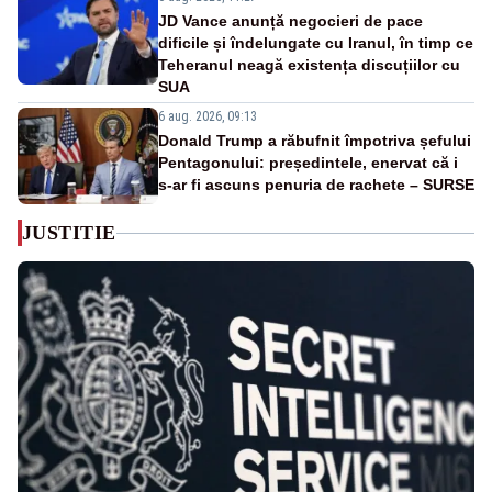
JD Vance anunță negocieri de pace
dificile și îndelungate cu Iranul, în timp ce
Teheranul neagă existența discuțiilor cu
SUA
6 aug. 2026, 09:13
Donald Trump a răbufnit împotriva șefului
Pentagonului: președintele, enervat că i
s-ar fi ascuns penuria de rachete – SURSE
JUSTITIE