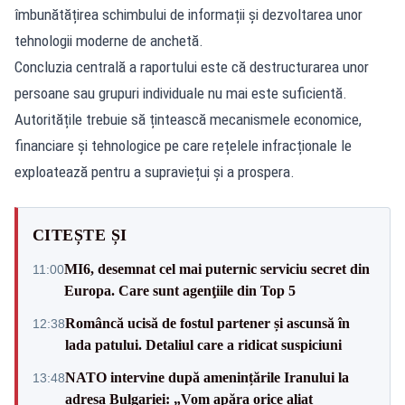
îmbunătățirea schimbului de informații și dezvoltarea unor
tehnologii moderne de anchetă.
Concluzia centrală a raportului este că destructurarea unor
persoane sau grupuri individuale nu mai este suficientă.
Autoritățile trebuie să țintească mecanismele economice,
financiare și tehnologice pe care rețelele infracționale le
exploatează pentru a supraviețui și a prospera.
CITEȘTE ȘI
MI6, desemnat cel mai puternic serviciu secret din
11:00
Europa. Care sunt agenţiile din Top 5
Româncă ucisă de fostul partener și ascunsă în
12:38
lada patului. Detaliul care a ridicat suspiciuni
NATO intervine după amenințările Iranului la
13:48
adresa Bulgariei: „Vom apăra orice aliat