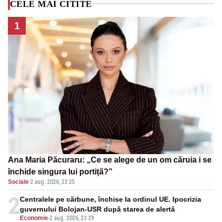
CELE MAI CITITE
1
Ana Maria Păcuraru: „Ce se alege de un om căruia i se
închide singura lui portiță?”
Sociale
·
2 aug. 2026, 23:25
2
Centralele pe cărbune, închise la ordinul UE. Ipocrizia
guvernului Bolojan-USR după starea de alertă
Economie
-
2 aug. 2026, 23:29