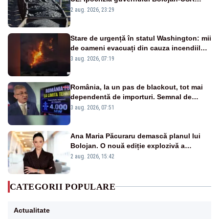
după starea de alertă
2 aug. 2026, 23:29
Stare de urgență în statul Washington: mii
de oameni evacuați din cauza incendiilor
puternice de vegetație
3 aug. 2026, 07:19
România, la un pas de blackout, tot mai
dependentă de importuri. Semnal de
alarmă tras de un expert în energie
3 aug. 2026, 07:51
Ana Maria Păcuraru demască planul lui
Bolojan. O nouă ediție explozivă a
emisiunii „Miza Zilei” la Realitatea PLUS
2 aug. 2026, 15:42
CATEGORII POPULARE
Actualitate