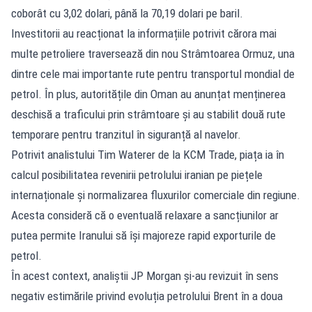
coborât cu 3,02 dolari, până la 70,19 dolari pe baril.
Investitorii au reacționat la informațiile potrivit cărora mai
multe petroliere traversează din nou Strâmtoarea Ormuz, una
dintre cele mai importante rute pentru transportul mondial de
petrol. În plus, autoritățile din Oman au anunțat menținerea
deschisă a traficului prin strâmtoare și au stabilit două rute
temporare pentru tranzitul în siguranță al navelor.
Potrivit analistului Tim Waterer de la KCM Trade, piața ia în
calcul posibilitatea revenirii petrolului iranian pe piețele
internaționale și normalizarea fluxurilor comerciale din regiune.
Acesta consideră că o eventuală relaxare a sancțiunilor ar
putea permite Iranului să își majoreze rapid exporturile de
petrol.
În acest context, analiștii JP Morgan și-au revizuit în sens
negativ estimările privind evoluția petrolului Brent în a doua