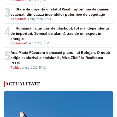
Economie
-
2 aug. 2026, 23:29
3
Stare de urgență în statul Washington: mii de oameni
evacuați din cauza incendiilor puternice de vegetație
Actualitate
-
3 aug. 2026, 07:19
4
România, la un pas de blackout, tot mai dependentă
de importuri. Semnal de alarmă tras de un expert în
energie
Economie
-
3 aug. 2026, 07:51
5
Ana Maria Păcuraru demască planul lui Bolojan. O nouă
ediție explozivă a emisiunii „Miza Zilei” la Realitatea
PLUS
Politica
-
2 aug. 2026, 15:42
ACTUALITATE