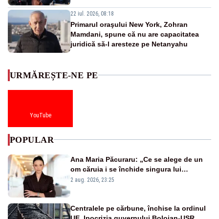
22 iul. 2026, 08:18
Primarul oraşului New York, Zohran
Mamdani, spune că nu are capacitatea
juridică să-l aresteze pe Netanyahu
URMĂREȘTE-NE PE
YouTube
POPULAR
Ana Maria Păcuraru: „Ce se alege de un
om căruia i se închide singura lui
portiță?”
2 aug. 2026, 23:25
Centralele pe cărbune, închise la ordinul
UE. Ipocrizia guvernului Bolojan-USR