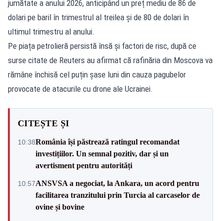
jumătate a anului 2026, anticipând un preț mediu de 86 de
dolari pe baril în trimestrul al treilea și de 80 de dolari în
ultimul trimestru al anului.
Pe piața petrolieră persistă însă și factori de risc, după ce
surse citate de Reuters au afirmat că rafinăria din Moscova va
rămâne închisă cel puțin șase luni din cauza pagubelor
provocate de atacurile cu drone ale Ucrainei.
CITEȘTE ȘI
România își păstrează ratingul recomandat
10:38
investițiilor. Un semnal pozitiv, dar și un
avertisment pentru autorități
ANSVSA a negociat, la Ankara, un acord pentru
10:57
facilitarea tranzitului prin Turcia al carcaselor de
ovine și bovine