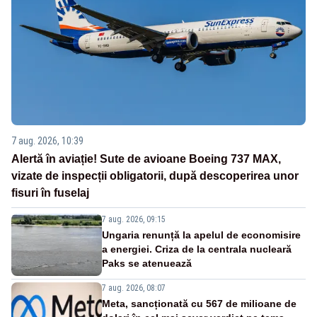
7 aug. 2026, 10:39
Alertă în aviație! Sute de avioane Boeing 737 MAX,
vizate de inspecții obligatorii, după descoperirea unor
fisuri în fuselaj
7 aug. 2026, 09:15
Ungaria renunță la apelul de economisire
a energiei. Criza de la centrala nucleară
Paks se atenuează
7 aug. 2026, 08:07
Meta, sancționată cu 567 de milioane de