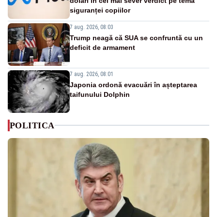
dolari în cel mai sever verdict pe tema
siguranței copiilor
7 aug. 2026, 08:03
Trump neagă că SUA se confruntă cu un
deficit de armament
7 aug. 2026, 08:01
Japonia ordonă evacuări în așteptarea
taifunului Dolphin
POLITICA