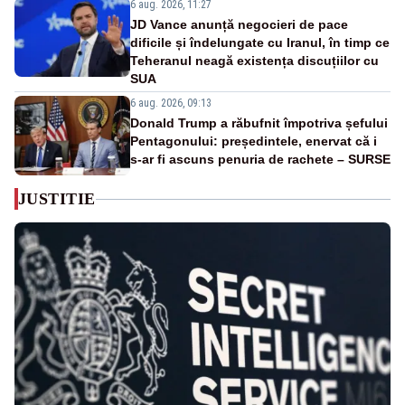
6 aug. 2026, 11:27
JD Vance anunță negocieri de pace
dificile și îndelungate cu Iranul, în timp ce
Teheranul neagă existența discuțiilor cu
SUA
6 aug. 2026, 09:13
Donald Trump a răbufnit împotriva șefului
Pentagonului: președintele, enervat că i
s-ar fi ascuns penuria de rachete – SURSE
JUSTITIE