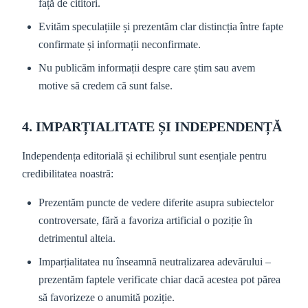
față de cititori.
Evităm speculațiile și prezentăm clar distincția între fapte
confirmate și informații neconfirmate.
Nu publicăm informații despre care știm sau avem
motive să credem că sunt false.
4. IMPARȚIALITATE ȘI INDEPENDENȚĂ
Independența editorială și echilibrul sunt esențiale pentru
credibilitatea noastră:
Prezentăm puncte de vedere diferite asupra subiectelor
controversate, fără a favoriza artificial o poziție în
detrimentul alteia.
Imparțialitatea nu înseamnă neutralizarea adevărului –
prezentăm faptele verificate chiar dacă acestea pot părea
să favorizeze o anumită poziție.