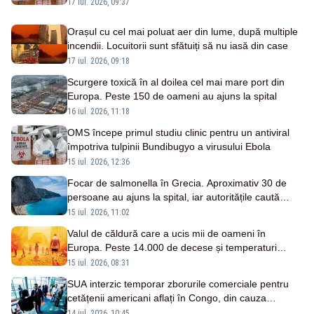
avertizează OMS
17 iul. 2026, 09:37
Orașul cu cel mai poluat aer din lume, după multiple
incendii. Locuitorii sunt sfătuiți să nu iasă din case
17 iul. 2026, 09:18
Scurgere toxică în al doilea cel mai mare port din
Europa. Peste 150 de oameni au ajuns la spital
16 iul. 2026, 11:18
OMS începe primul studiu clinic pentru un antiviral
împotriva tulpinii Bundibugyo a virusului Ebola
15 iul. 2026, 12:36
Focar de salmonella în Grecia. Aproximativ 30 de
persoane au ajuns la spital, iar autoritățile caută
sursa contaminării
15 iul. 2026, 11:02
Valul de căldură care a ucis mii de oameni în
Europa. Peste 14.000 de decese și temperaturi
imposibile fără schimbările climatice
15 iul. 2026, 08:31
SUA interzic temporar zborurile comerciale pentru
cetățenii americani aflați în Congo, din cauza
epidemiei de Ebola
14 iul. 2026, 10:45