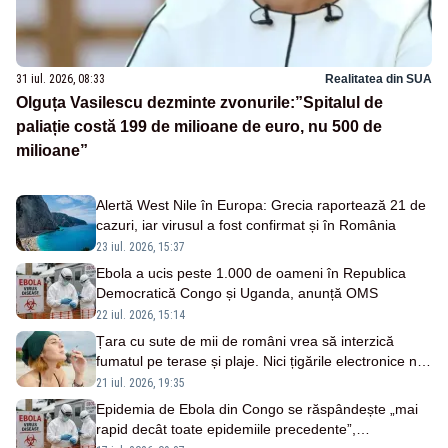
31 iul. 2026, 08:33
Realitatea din SUA
Olguța Vasilescu dezminte zvonurile:”Spitalul de
paliație costă 199 de milioane de euro, nu 500 de
milioane”
Alertă West Nile în Europa: Grecia raportează 21 de
cazuri, iar virusul a fost confirmat și în România
23 iul. 2026, 15:37
Ebola a ucis peste 1.000 de oameni în Republica
Democratică Congo și Uganda, anunță OMS
22 iul. 2026, 15:14
Țara cu sute de mii de români vrea să interzică
fumatul pe terase și plaje. Nici țigările electronice nu
scapă de restricții
21 iul. 2026, 19:35
Epidemia de Ebola din Congo se răspândește „mai
rapid decât toate epidemiile precedente”,