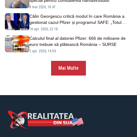
special pentru combaterea hantavirusului
8 mai 2026, 18:47
Călin Georgescu critică modul în care România a
gestionat cazul Pfizer și programul SAFE: „Totul
trebuie să contești. Din start” VIDEO
16 apr. 2026, 22:18
Calculul final al datoriei Pfizer: 666 de milioane de
euro trebuie să plătească România – SURSE
2 apr. 2026, 14:56
Mai Multe