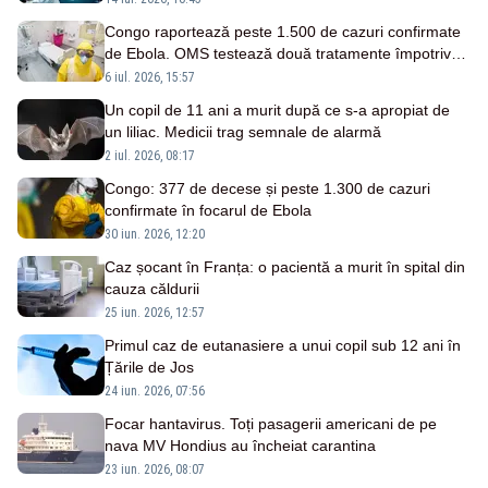
Congo raportează peste 1.500 de cazuri confirmate
de Ebola. OMS testează două tratamente împotriva
unei tulpini rare
6 iul. 2026, 15:57
Un copil de 11 ani a murit după ce s-a apropiat de
un liliac. Medicii trag semnale de alarmă
2 iul. 2026, 08:17
Congo: 377 de decese și peste 1.300 de cazuri
confirmate în focarul de Ebola
30 iun. 2026, 12:20
Caz șocant în Franța: o pacientă a murit în spital din
cauza căldurii
25 iun. 2026, 12:57
Primul caz de eutanasiere a unui copil sub 12 ani în
Țările de Jos
24 iun. 2026, 07:56
Focar hantavirus. Toți pasagerii americani de pe
nava MV Hondius au încheiat carantina
23 iun. 2026, 08:07