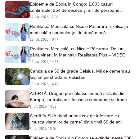
Epidemie de Ebola în Congo: 1.003 cazuri
confirmate, 254 de decese și mii de persoane
căutate de autorități
22 iun. 2026, 12:02
Realitatea Medicală cu Nicole Păcuraru: Explicația
medicală a somnolenței de după masă
22 iun. 2026, 10:47
Realitatea Medicală, cu Nicole Păcuraru. De luni
până vineri, în Matinalul Realitatea Plus – VIDEO
19 iun. 2026, 14:58
Caniculă de 50 de grade Celsius. Mii de oameni au
leșinat pe stradă în Pakistan
13 iun. 2026, 14:49
ALERTĂ. Droguri periculoase inundă străzile din
Europa, iar traficanții folosesc submarine și drone
pentru livrări
9 iun. 2026, 14:58
Alertă în SUA după primul caz de infestare cu
„musca viermilor de carne” din ultimii 60 de ani
5 iun. 2026, 15:04
Epidemia de Ebola din Congo se extinde: peste 300