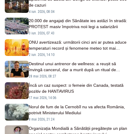
de cazuri
4 iun. 2026, 08:04
20.000 de angajați din Sănătate ies astăzi în stradă:
PROTEST masiv împotriva noii legi a salarizării
3 iun. 2026, 07:43
ONU avertizează: următorii cinci ani ar putea aduce
temperaturi record și fenomene meteo tot mai
extreme
2 iun. 2026, 14:10
Destinul unui antrenor de wellness: a reușit să
învingă cancerul, dar a murit după un ritual de
detoxifiere
28 mai 2026, 08:27
Încă un caz suspect :o femeie din Canada, testată
pozitiv de HANTAVIRUS
17 mai 2026, 14:06
Norul de fum de la Cernobîl nu va afecta România,
potrivit Ministerului Mediului
8 mai 2026, 21:24
Organizația Mondială a Sănătății pregătește un plan