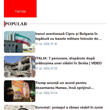
YouTube
POPULAR
Iranul avertizează Cipru și Bulgaria în
legătură cu bazele militare folosite de
SUA
31 iul. 2026, 07:45
ITALIA: 7 persoane, dispărute după
prăbușirea unei clădiri în Sicilia | VIDEO
31 iul. 2026, 07:50
Trump anunță un acord pentru
dezarmarea Hamas, însă sprijinul
Israelului rămâne incert
31 iul. 2026, 07:54
Eurostat: șomajul a rămas stabil în iunie