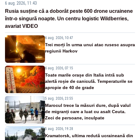
6 aug. 2026, 11:43
Rusia susține că a doborât peste 600 drone ucrainene
într-o singură noapte. Un centru logistic Wildberries,
avariat VIDEO
6 aug. 2026, 10:47
Trei morți în urma unui atac rusesc asupra
regiunii Harkov
6 aug. 2026, 07:15
Toate marile orașe din Italia intră sub
alertă roșie de caniculă. Temperaturile se
apropie de 40 de grade
5 aug. 2026, 23:55
Marocul trece la măsuri dure, după valul
de migranți care a luat cu asalt Ceuta.
Zeci de persoane, inculpate
5 aug. 2026, 19:28
Kramatorsk, ultima redută ucraineană din