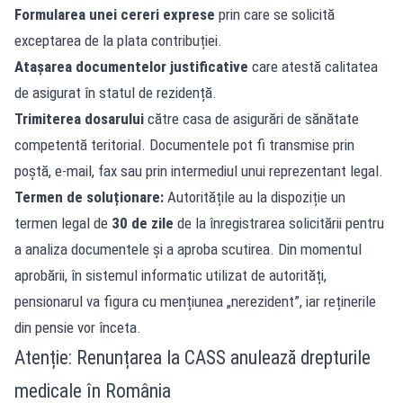
Formularea unei cereri exprese
prin care se solicită
exceptarea de la plata contribuției.
Atașarea documentelor justificative
care atestă calitatea
de asigurat în statul de rezidență.
Trimiterea dosarului
către casa de asigurări de sănătate
competentă teritorial. Documentele pot fi transmise prin
poștă, e-mail, fax sau prin intermediul unui reprezentant legal.
Termen de soluționare:
Autoritățile au la dispoziție un
termen legal de
30 de zile
de la înregistrarea solicitării pentru
a analiza documentele și a aproba scutirea. Din momentul
aprobării, în sistemul informatic utilizat de autorități,
pensionarul va figura cu mențiunea „nerezident”, iar reținerile
din pensie vor înceta.
Atenție: Renunțarea la CASS anulează drepturile
medicale în România