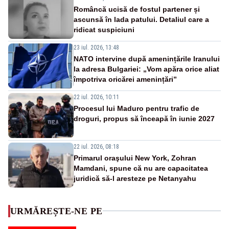
Româncă ucisă de fostul partener și
ascunsă în lada patului. Detaliul care a
ridicat suspiciuni
23 iul. 2026, 13:48
NATO intervine după amenințările Iranului
la adresa Bulgariei: „Vom apăra orice aliat
împotriva oricărei amenințări”
22 iul. 2026, 10:11
Procesul lui Maduro pentru trafic de
droguri, propus să înceapă în iunie 2027
22 iul. 2026, 08:18
Primarul oraşului New York, Zohran
Mamdani, spune că nu are capacitatea
juridică să-l aresteze pe Netanyahu
URMĂREȘTE-NE PE