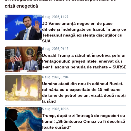
criză enegetică
6 aug. 2026, 11:27
JD Vance anunță negocieri de pace
dificile și îndelungate cu Iranul, în timp ce
Teheranul neagă existența discuțiilor cu
SUA
6 aug. 2026, 09:13
Donald Trump a răbufnit împotriva șefului
Pentagonului: președintele, enervat că i
s-ar fi ascuns penuria de rachete – SURSE
6 aug. 2026, 07:04
Ucraina atacă din nou în adâncul Rusiei:
rafinăria cu o capacitate de 15 milioane
de tone de petrol pe an, vizată două nopți
la rând
5 aug. 2026, 10:36
Trump, după o zi întreagă de negocieri cu
Iranul: „Strâmtoarea Ormuz va fi deschisă
foarte curând”