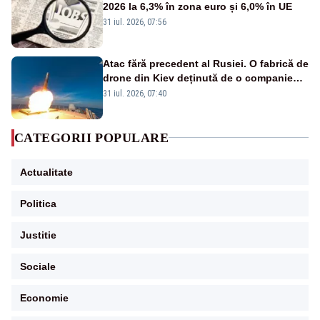
2026 la 6,3% în zona euro și 6,0% în UE
31 iul. 2026, 07:56
Atac fără precedent al Rusiei. O fabrică de
drone din Kiev deținută de o companie
americană, distrusă de o rachetă
31 iul. 2026, 07:40
rusească
CATEGORII POPULARE
Actualitate
Politica
Justitie
Sociale
Economie