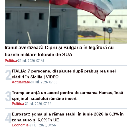
Iranul avertizează Cipru și Bulgaria în legătură cu
bazele militare folosite de SUA
Politica
·
31 iul. 2026, 07:45
2
ITALIA: 7 persoane, dispărute după prăbușirea unei
clădiri în Sicilia | VIDEO
Actualitate
-
31 iul. 2026, 07:50
3
Trump anunță un acord pentru dezarmarea Hamas, însă
sprijinul Israelului rămâne incert
Politica
-
31 iul. 2026, 07:54
4
Eurostat: șomajul a rămas stabil în iunie 2026 la 6,3% în
zona euro și 6,0% în UE
Economie
-
31 iul. 2026, 07:56