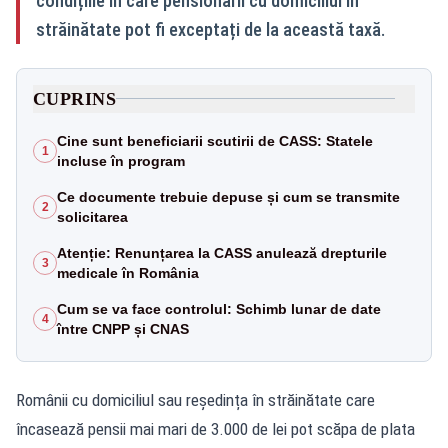
condițiile în care pensionarii cu domiciliul în
străinătate pot fi exceptați de la această taxă.
CUPRINS
Cine sunt beneficiarii scutirii de CASS: Statele
1
incluse în program
Ce documente trebuie depuse și cum se transmite
2
solicitarea
Atenție: Renunțarea la CASS anulează drepturile
3
medicale în România
Cum se va face controlul: Schimb lunar de date
4
între CNPP și CNAS
Românii cu domiciliul sau reședința în străinătate care
încasează pensii mai mari de 3.000 de lei pot scăpa de plata