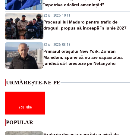
împotriva oricărei amenințări”
22 iul. 2026, 10:11
Procesul lui Maduro pentru trafic de
droguri, propus să înceapă în iunie 2027
22 iul. 2026, 08:18
Primarul oraşului New York, Zohran
Mamdani, spune că nu are capacitatea
juridică să-l aresteze pe Netanyahu
URMĂREȘTE-NE PE
YouTube
POPULAR
Explozie devastatoare într-o mină de