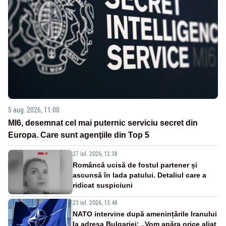
5 aug. 2026, 11:00
MI6, desemnat cel mai puternic serviciu secret din
Europa. Care sunt agenţiile din Top 5
27 iul. 2026, 12:38
Româncă ucisă de fostul partener și
ascunsă în lada patului. Detaliul care a
ridicat suspiciuni
23 iul. 2026, 13:48
NATO intervine după amenințările Iranului
la adresa Bulgariei: „Vom apăra orice aliat