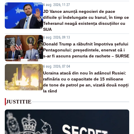
6 aug. 2026, 11:27
JD Vance anunță negocieri de pace
dificile și îndelungate cu Iranul, în timp ce
Teheranul neagă existența discuțiilor cu
SUA
6 aug. 2026, 09:13
Donald Trump a răbufnit împotriva șefului
Pentagonului: președintele, enervat că i
s-ar fi ascuns penuria de rachete – SURSE
6 aug. 2026, 07:04
Ucraina atacă din nou în adâncul Rusiei:
rafinăria cu o capacitate de 15 milioane
de tone de petrol pe an, vizată două nopți
la rând
JUSTITIE