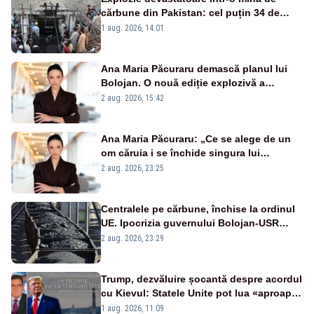
cărbune din Pakistan: cel puțin 34 de
morți - VIDEO
1 aug. 2026, 14:01
Ana Maria Păcuraru demască planul lui
Bolojan. O nouă ediție explozivă a
emisiunii „Miza Zilei” la Realitatea PLUS
2 aug. 2026, 15:42
Ana Maria Păcuraru: „Ce se alege de un
om căruia i se închide singura lui
portiță?”
2 aug. 2026, 23:25
Centralele pe cărbune, închise la ordinul
UE. Ipocrizia guvernului Bolojan-USR
după starea de alertă
2 aug. 2026, 23:29
Trump, dezvăluire șocantă despre acordul
cu Kievul: Statele Unite pot lua «aproape
tot ce vor» din minele Ucrainei”
1 aug. 2026, 11:09