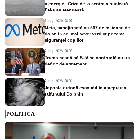
a energiei. Criza de la centrala nucleară
Paks se atenuează
7 aug. 2026, 08:07
Meta, sancționată cu 567 de milioane de
dolari în cel mai sever verdict pe tema
siguranței copiilor
7 aug. 2026, 08:03
Trump neagă că SUA se confruntă cu un
deficit de armament
7 aug. 2026, 08:01
Japonia ordonă evacuări în așteptarea
taifunului Dolphin
POLITICA