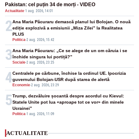
Pakistan: cel puțin 34 de morți - VIDEO
Actualitate
·
1 aug. 2026, 14:01
2
Ana Maria Păcuraru demască planul lui Bolojan. O nouă
ediție explozivă a emisiunii „Miza Zilei” la Realitatea
PLUS
Politica
-
2 aug. 2026, 15:42
3
Ana Maria Păcuraru: „Ce se alege de un om căruia i se
închide singura lui portiță?”
Sociale
-
2 aug. 2026, 23:25
4
Centralele pe cărbune, închise la ordinul UE. Ipocrizia
guvernului Bolojan-USR după starea de alertă
Economie
-
2 aug. 2026, 23:29
5
Trump, dezvăluire șocantă despre acordul cu Kievul:
Statele Unite pot lua «aproape tot ce vor» din minele
Ucrainei”
Politica
-
1 aug. 2026, 11:09
ACTUALITATE