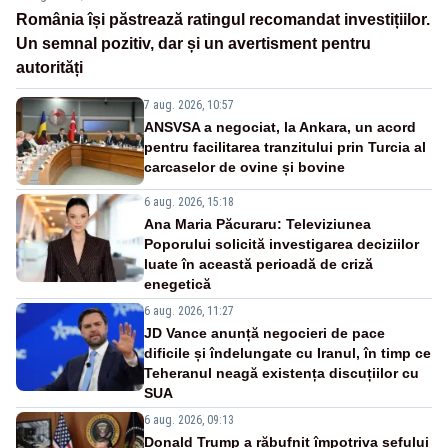
România își păstrează ratingul recomandat investițiilor.
Un semnal pozitiv, dar și un avertisment pentru
autorități
7 aug. 2026, 10:57
ANSVSA a negociat, la Ankara, un acord
pentru facilitarea tranzitului prin Turcia al
carcaselor de ovine și bovine
6 aug. 2026, 15:18
Ana Maria Păcuraru: Televiziunea
Poporului solicită investigarea deciziilor
luate în această perioadă de criză
enegetică
6 aug. 2026, 11:27
JD Vance anunță negocieri de pace
dificile și îndelungate cu Iranul, în timp ce
Teheranul neagă existența discuțiilor cu
SUA
6 aug. 2026, 09:13
Donald Trump a răbufnit împotriva șefului