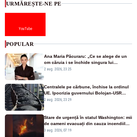
URMĂREȘTE-NE PE
YouTube
POPULAR
Ana Maria Păcuraru: „Ce se alege de un
om căruia i se închide singura lui
portiță?”
2 aug. 2026, 23:25
Centralele pe cărbune, închise la ordinul
UE. Ipocrizia guvernului Bolojan-USR
după starea de alertă
2 aug. 2026, 23:29
Stare de urgență în statul Washington: mii
de oameni evacuați din cauza incendiilor
puternice de vegetație
3 aug. 2026, 07:19