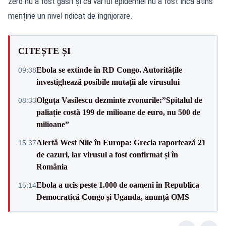
zero nu a fost găsit și că vârful epidemiei nu a fost încă atins
menține un nivel ridicat de îngrijorare.
CITEȘTE ȘI
Ebola se extinde în RD Congo. Autoritățile
09:38
investighează posibile mutații ale virusului
Olguța Vasilescu dezminte zvonurile:”Spitalul de
08:33
paliație costă 199 de milioane de euro, nu 500 de
milioane”
Alertă West Nile în Europa: Grecia raportează 21
15:37
de cazuri, iar virusul a fost confirmat și în
România
Ebola a ucis peste 1.000 de oameni în Republica
15:14
Democratică Congo și Uganda, anunță OMS