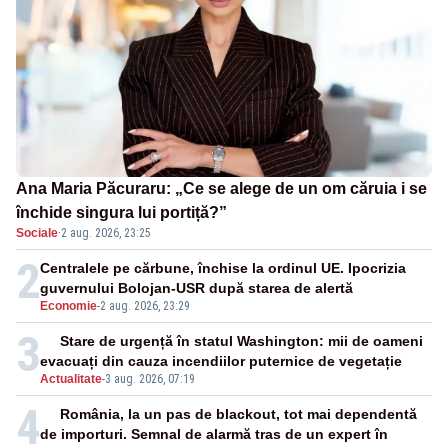
Ana Maria Păcuraru: „Ce se alege de un om căruia i se
închide singura lui portiță?”
Sociale
·
2 aug. 2026, 23:25
2
Centralele pe cărbune, închise la ordinul UE. Ipocrizia
guvernului Bolojan-USR după starea de alertă
Economie
-
2 aug. 2026, 23:29
3
Stare de urgență în statul Washington: mii de oameni
evacuați din cauza incendiilor puternice de vegetație
Actualitate
-
3 aug. 2026, 07:19
4
România, la un pas de blackout, tot mai dependentă
de importuri. Semnal de alarmă tras de un expert în