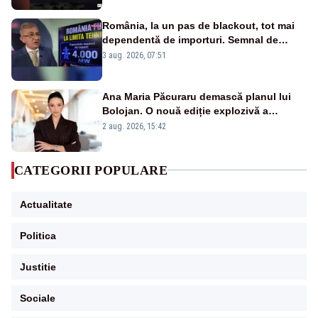
România, la un pas de blackout, tot mai
dependentă de importuri. Semnal de
alarmă tras de un expert în energie
3 aug. 2026, 07:51
Ana Maria Păcuraru demască planul lui
Bolojan. O nouă ediție explozivă a
emisiunii „Miza Zilei” la Realitatea PLUS
2 aug. 2026, 15:42
CATEGORII POPULARE
Actualitate
Politica
Justitie
Sociale