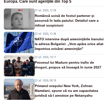
Europa. Care sunt agenţiile din Top 5
27 iul. 2026, 12:38
Româncă ucisă de fostul partener și
ascunsă în lada patului. Detaliul care a
ridicat suspiciuni
23 iul. 2026, 13:48
NATO intervine după amenințările Iranului
la adresa Bulgariei: „Vom apăra orice aliat
împotriva oricărei amenințări”
22 iul. 2026, 10:11
Procesul lui Maduro pentru trafic de
droguri, propus să înceapă în iunie 2027
22 iul. 2026, 08:18
Primarul oraşului New York, Zohran
Mamdani, spune că nu are capacitatea
juridică să-l aresteze pe Netanyahu