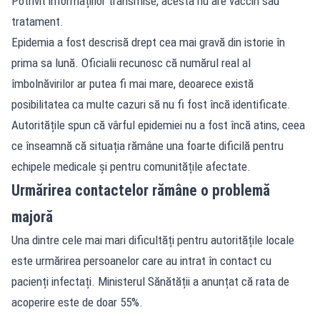
Potrivit informațiilor transmise, acesta nu are vaccin sau
tratament.
Epidemia a fost descrisă drept cea mai gravă din istorie în
prima sa lună. Oficialii recunosc că numărul real al
îmbolnăvirilor ar putea fi mai mare, deoarece există
posibilitatea ca multe cazuri să nu fi fost încă identificate.
Autoritățile spun că vârful epidemiei nu a fost încă atins, ceea
ce înseamnă că situația rămâne una foarte dificilă pentru
echipele medicale și pentru comunitățile afectate.
Urmărirea contactelor rămâne o problemă
majoră
Una dintre cele mai mari dificultăți pentru autoritățile locale
este urmărirea persoanelor care au intrat în contact cu
pacienți infectați. Ministerul Sănătății a anunțat că rata de
acoperire este de doar 55%.