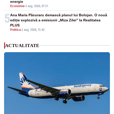
energie
Economie
-
3 aug. 2026, 07:51
5
Ana Maria Păcuraru demască planul lui Bolojan. O nouă
ediție explozivă a emisiunii „Miza Zilei” la Realitatea
PLUS
Politica
-
2 aug. 2026, 15:42
ACTUALITATE