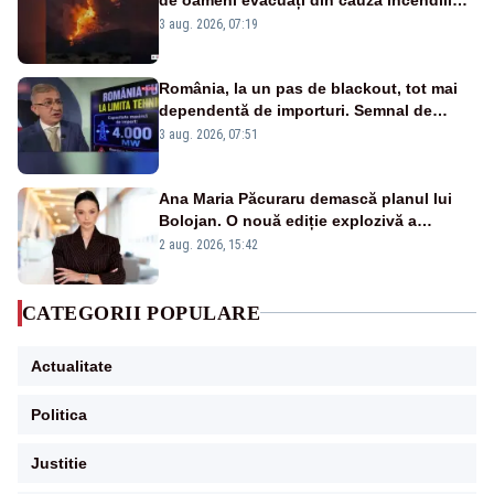
puternice de vegetație
3 aug. 2026, 07:19
România, la un pas de blackout, tot mai
dependentă de importuri. Semnal de
alarmă tras de un expert în energie
3 aug. 2026, 07:51
Ana Maria Păcuraru demască planul lui
Bolojan. O nouă ediție explozivă a
emisiunii „Miza Zilei” la Realitatea PLUS
2 aug. 2026, 15:42
CATEGORII POPULARE
Actualitate
Politica
Justitie