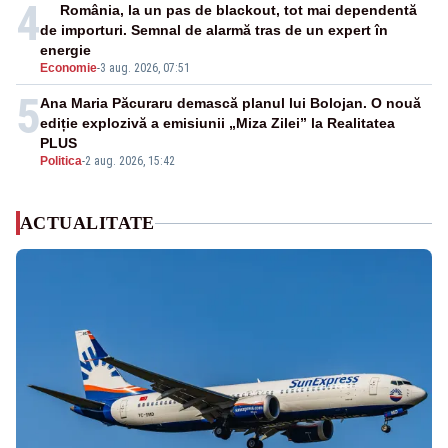
4
România, la un pas de blackout, tot mai dependentă
de importuri. Semnal de alarmă tras de un expert în
energie
Economie
-
3 aug. 2026, 07:51
5
Ana Maria Păcuraru demască planul lui Bolojan. O nouă
ediție explozivă a emisiunii „Miza Zilei” la Realitatea
PLUS
Politica
-
2 aug. 2026, 15:42
ACTUALITATE