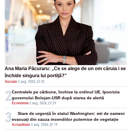
Ana Maria Păcuraru: „Ce se alege de un om căruia i se
închide singura lui portiță?”
Sociale
·
2 aug. 2026, 23:25
2
Centralele pe cărbune, închise la ordinul UE. Ipocrizia
guvernului Bolojan-USR după starea de alertă
Economie
-
2 aug. 2026, 23:29
3
Stare de urgență în statul Washington: mii de oameni
evacuați din cauza incendiilor puternice de vegetație
Actualitate
-
3 aug. 2026, 07:19