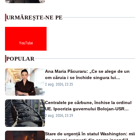
URMĂREȘTE-NE PE
YouTube
POPULAR
Ana Maria Păcuraru: „Ce se alege de un
om căruia i se închide singura lui
portiță?”
2 aug. 2026, 23:25
Centralele pe cărbune, închise la ordinul
UE. Ipocrizia guvernului Bolojan-USR
după starea de alertă
2 aug. 2026, 23:29
Stare de urgență în statul Washington: mii
de oameni evacuați din cauza incendiilor