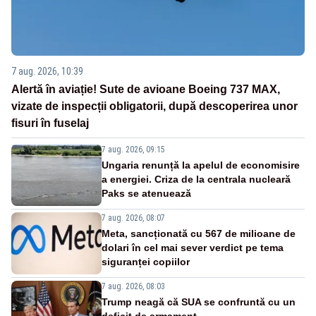
7 aug. 2026, 10:39
Alertă în aviație! Sute de avioane Boeing 737 MAX,
vizate de inspecții obligatorii, după descoperirea unor
fisuri în fuselaj
7 aug. 2026, 09:15
Ungaria renunță la apelul de economisire
a energiei. Criza de la centrala nucleară
Paks se atenuează
7 aug. 2026, 08:07
Meta, sancționată cu 567 de milioane de
dolari în cel mai sever verdict pe tema
siguranței copiilor
7 aug. 2026, 08:03
Trump neagă că SUA se confruntă cu un
deficit de armament