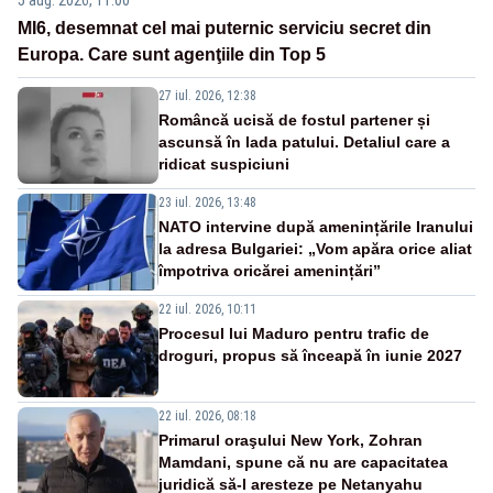
MI6, desemnat cel mai puternic serviciu secret din
Europa. Care sunt agenţiile din Top 5
27 iul. 2026, 12:38
Româncă ucisă de fostul partener și
ascunsă în lada patului. Detaliul care a
ridicat suspiciuni
23 iul. 2026, 13:48
NATO intervine după amenințările Iranului
la adresa Bulgariei: „Vom apăra orice aliat
împotriva oricărei amenințări”
22 iul. 2026, 10:11
Procesul lui Maduro pentru trafic de
droguri, propus să înceapă în iunie 2027
22 iul. 2026, 08:18
Primarul oraşului New York, Zohran
Mamdani, spune că nu are capacitatea
juridică să-l aresteze pe Netanyahu