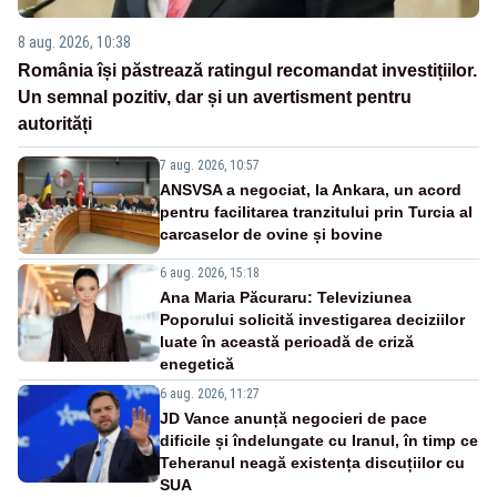
8 aug. 2026, 10:38
România își păstrează ratingul recomandat investițiilor.
Un semnal pozitiv, dar și un avertisment pentru
autorități
7 aug. 2026, 10:57
ANSVSA a negociat, la Ankara, un acord
pentru facilitarea tranzitului prin Turcia al
carcaselor de ovine și bovine
6 aug. 2026, 15:18
Ana Maria Păcuraru: Televiziunea
Poporului solicită investigarea deciziilor
luate în această perioadă de criză
enegetică
6 aug. 2026, 11:27
JD Vance anunță negocieri de pace
dificile și îndelungate cu Iranul, în timp ce
Teheranul neagă existența discuțiilor cu
SUA