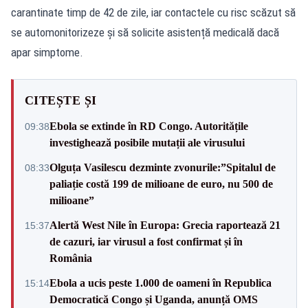
carantinate timp de 42 de zile, iar contactele cu risc scăzut să
se automonitorizeze și să solicite asistență medicală dacă
apar simptome.
CITEȘTE ȘI
Ebola se extinde în RD Congo. Autoritățile
09:38
investighează posibile mutații ale virusului
Olguța Vasilescu dezminte zvonurile:”Spitalul de
08:33
paliație costă 199 de milioane de euro, nu 500 de
milioane”
Alertă West Nile în Europa: Grecia raportează 21
15:37
de cazuri, iar virusul a fost confirmat și în
România
Ebola a ucis peste 1.000 de oameni în Republica
15:14
Democratică Congo și Uganda, anunță OMS