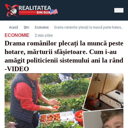
Acasă
Știri
Economie
Drama românilor plecați la muncă peste hotare, mărturii sfâșietoare. Cum i-au amăgit politicienii sistemului ani la rând -VIDEO
·
ECONOMIE
2 min citire
Drama românilor plecați la muncă peste
hotare, mărturii sfâșietoare. Cum i-au
amăgit politicienii sistemului ani la rând
-VIDEO