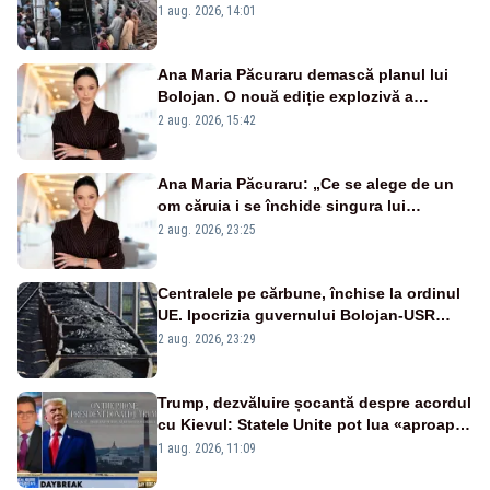
morți - VIDEO
1 aug. 2026, 14:01
Ana Maria Păcuraru demască planul lui
Bolojan. O nouă ediție explozivă a
emisiunii „Miza Zilei” la Realitatea PLUS
2 aug. 2026, 15:42
Ana Maria Păcuraru: „Ce se alege de un
om căruia i se închide singura lui
portiță?”
2 aug. 2026, 23:25
Centralele pe cărbune, închise la ordinul
UE. Ipocrizia guvernului Bolojan-USR
după starea de alertă
2 aug. 2026, 23:29
Trump, dezvăluire șocantă despre acordul
cu Kievul: Statele Unite pot lua «aproape
tot ce vor» din minele Ucrainei”
1 aug. 2026, 11:09