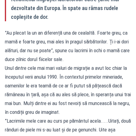
dezvoltate din Europa. În spate au rămas rudele
copleșite de dor.
”Au plecat la un an diferență una de cealaltă. Foarte greu, ca
mamă e foarte greu, mai ales în pragul sărbătorilor. Ți i-ai dori
alături, dar nu se poate”, spune cu lacrimi în ochi o mamă care
duce zilnic dorul fiicelor sale.
Unul dintre cele mai mari valuri de migrație a avut loc chiar la
începutul verii anului 1990. În contextul primelor mineriade,
oamenilor le era teamă de ce ar fi putut să pățească dacă
rămâneau în țară, așa că au ales să plece, în speranța unui trai
mai bun. Mulți dintre ei au fost nevoiți să muncească la negru,
în condiții greu de imaginat.
”Lacrimile mele care au curs pe pământul acela.....Uitați, două
rânduri de piele mi s-au luat și de pe genunchi. Uite așa