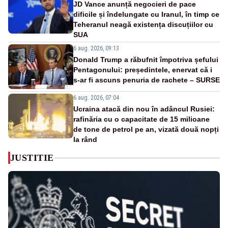
JD Vance anunță negocieri de pace
dificile și îndelungate cu Iranul, în timp ce
Teheranul neagă existența discuțiilor cu
SUA
6 aug. 2026, 09:13
Donald Trump a răbufnit împotriva șefului
Pentagonului: președintele, enervat că i
s-ar fi ascuns penuria de rachete – SURSE
6 aug. 2026, 07:04
Ucraina atacă din nou în adâncul Rusiei:
rafinăria cu o capacitate de 15 milioane
de tone de petrol pe an, vizată două nopți
la rând
JUSTITIE