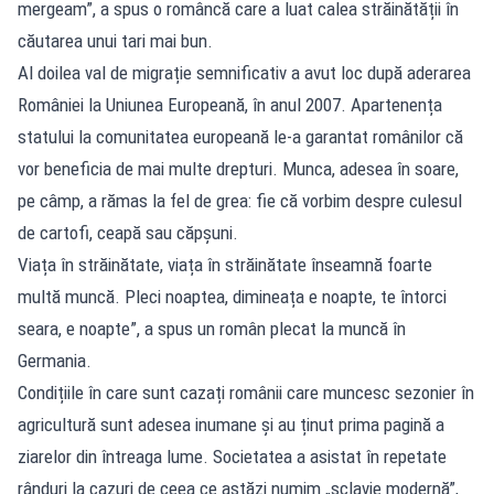
mergeam”, a spus o româncă care a luat calea străinătății în
căutarea unui tari mai bun.
Al doilea val de migrație semnificativ a avut loc după aderarea
României la Uniunea Europeană, în anul 2007. Apartenența
statului la comunitatea europeană le-a garantat românilor că
vor beneficia de mai multe drepturi. Munca, adesea în soare,
pe câmp, a rămas la fel de grea: fie că vorbim despre culesul
de cartofi, ceapă sau căpșuni.
Viața în străinătate, viața în străinătate înseamnă foarte
multă muncă. Pleci noaptea, dimineața e noapte, te întorci
seara, e noapte”, a spus un român plecat la muncă în
Germania.
Condițiile în care sunt cazați românii care muncesc sezonier în
agricultură sunt adesea inumane și au ținut prima pagină a
ziarelor din întreaga lume. Societatea a asistat în repetate
rânduri la cazuri de ceea ce astăzi numim „sclavie modernă”,