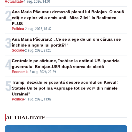
Actualitate
·
1 aug. 2026, 14:01
2
Ana Maria Păcuraru demască planul lui Bolojan. O nouă
ediție explozivă a emisiunii „Miza Zilei” la Realitatea
PLUS
Politica
-
2 aug. 2026, 15:42
3
Ana Maria Păcuraru: „Ce se alege de un om căruia i se
închide singura lui portiță?”
Sociale
-
2 aug. 2026, 23:25
4
Centralele pe cărbune, închise la ordinul UE. Ipocrizia
guvernului Bolojan-USR după starea de alertă
Economie
-
2 aug. 2026, 23:29
5
Trump, dezvăluire șocantă despre acordul cu Kievul:
Statele Unite pot lua «aproape tot ce vor» din minele
Ucrainei”
Politica
-
1 aug. 2026, 11:09
ACTUALITATE