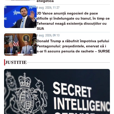
enegetică
6 aug. 2026, 11:27
JD Vance anunță negocieri de pace
dificile și îndelungate cu Iranul, în timp ce
Teheranul neagă existența discuțiilor cu
SUA
6 aug. 2026, 09:13
Donald Trump a răbufnit împotriva șefului
Pentagonului: președintele, enervat că i
s-ar fi ascuns penuria de rachete – SURSE
JUSTITIE