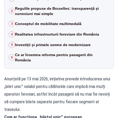
Regulile propuse de Bruxelles: transparență și
2
conexiuni mai simple
Conceptul de mobilitate multimodală
3
Realitatea infrastructurii feroviare din România
4
Investiții și primele semne de modernizare
5
Ce ar însemna reforma pentru pasagerii din
6
România
Anunțată pe 13 mai 2026, inițiativa prevede introducerea unui
„bilet unic” valabil pentru călătoriile care implică mai mulți
operatori feroviari, astfel încât pasagerii să nu mai fie nevoiți
să cumpere bilete separate pentru fiecare segment al
traseului.
Cum ar funcționa „biletul unic” european