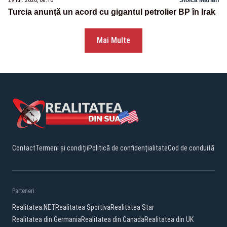
29 iul. 2026, 08:10
Stoica Marian
Turcia anunţă un acord cu gigantul petrolier BP în Irak
Mai Multe
Contact
Termeni și condiții
Politică de confidențialitate
Cod de conduită
Parteneri:
Realitatea.NET
Realitatea Sportiva
Realitatea Star
Realitatea din Germania
Realitatea din Canada
Realitatea din UK