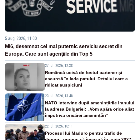
5 aug. 2026, 11:00
MI6, desemnat cel mai puternic serviciu secret din
Europa. Care sunt agenţiile din Top 5
27 iul. 2026, 12:38
Româncă ucisă de fostul partener și
ascunsă în lada patului. Detaliul care a
ridicat suspiciuni
23 iul. 2026, 13:48
NATO intervine după amenințările Iranului
la adresa Bulgariei: „Vom apăra orice aliat
împotriva oricărei amenințări”
22 iul. 2026, 10:11
Procesul lui Maduro pentru trafic de
droguri, propus să înceapă în iunie 2027