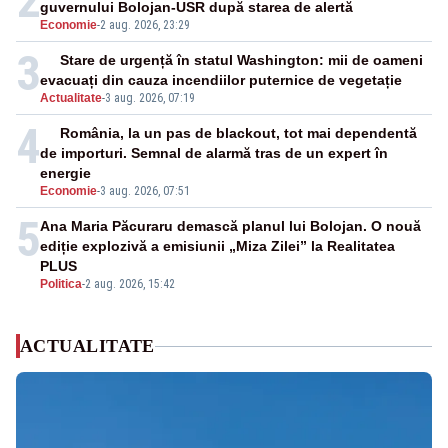
2
guvernului Bolojan-USR după starea de alertă
Economie
-
2 aug. 2026, 23:29
3
Stare de urgență în statul Washington: mii de oameni
evacuați din cauza incendiilor puternice de vegetație
Actualitate
-
3 aug. 2026, 07:19
4
România, la un pas de blackout, tot mai dependentă
de importuri. Semnal de alarmă tras de un expert în
energie
Economie
-
3 aug. 2026, 07:51
5
Ana Maria Păcuraru demască planul lui Bolojan. O nouă
ediție explozivă a emisiunii „Miza Zilei” la Realitatea
PLUS
Politica
-
2 aug. 2026, 15:42
ACTUALITATE