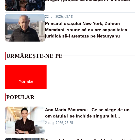
22 iul. 2026, 08:18
Primarul oraşului New York, Zohran
Mamdani, spune că nu are capacitatea
juridică să-l aresteze pe Netanyahu
URMĂREȘTE-NE PE
YouTube
POPULAR
Ana Maria Păcuraru: „Ce se alege de un
om căruia i se închide singura lui
portiță?”
2 aug. 2026, 23:25