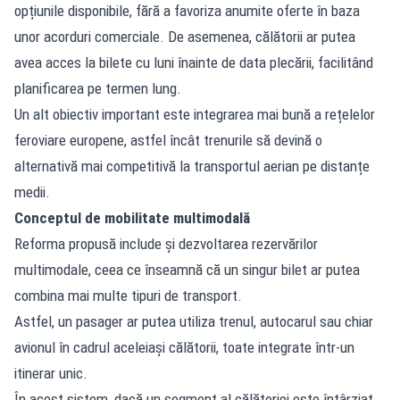
opțiunile disponibile, fără a favoriza anumite oferte în baza
unor acorduri comerciale. De asemenea, călătorii ar putea
avea acces la bilete cu luni înainte de data plecării, facilitând
planificarea pe termen lung.
Un alt obiectiv important este integrarea mai bună a rețelelor
feroviare europene, astfel încât trenurile să devină o
alternativă mai competitivă la transportul aerian pe distanțe
medii.
Conceptul de mobilitate multimodală
Reforma propusă include și dezvoltarea rezervărilor
multimodale, ceea ce înseamnă că un singur bilet ar putea
combina mai multe tipuri de transport.
Astfel, un pasager ar putea utiliza trenul, autocarul sau chiar
avionul în cadrul aceleiași călătorii, toate integrate într-un
itinerar unic.
În acest sistem, dacă un segment al călătoriei este întârziat,