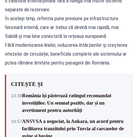
o călătorie internațională fără a naviga mai multe sisteme
separate de rezervare.
În același timp, reforma pune presiune pe infrastructura
feroviară internă, care ar trebui să devină mai rapidă, mai
fiabilă și mai bine conectată la rețeaua europeană.
Fără modernizarea liniilor, reducerea întârzierilor și creșterea
vitezelor de circulație, beneficiile complete ale sistemului ar
putea rămâne limitate pentru pasagerii din România.
CITEȘTE ȘI
România își păstrează ratingul recomandat
10:38
investițiilor. Un semnal pozitiv, dar și un
avertisment pentru autorități
ANSVSA a negociat, la Ankara, un acord pentru
10:57
facilitarea tranzitului prin Turcia al carcaselor de
ovine și bovine