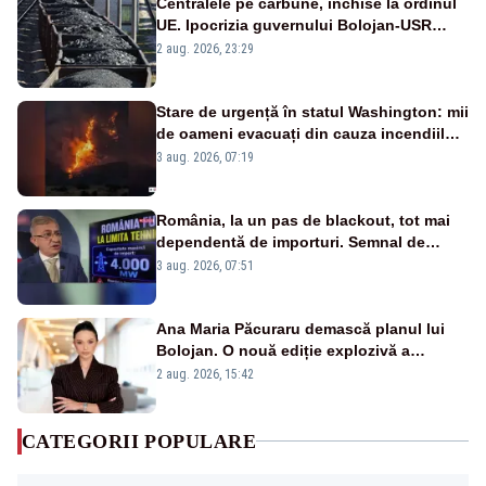
Centralele pe cărbune, închise la ordinul
UE. Ipocrizia guvernului Bolojan-USR
după starea de alertă
2 aug. 2026, 23:29
Stare de urgență în statul Washington: mii
de oameni evacuați din cauza incendiilor
puternice de vegetație
3 aug. 2026, 07:19
România, la un pas de blackout, tot mai
dependentă de importuri. Semnal de
alarmă tras de un expert în energie
3 aug. 2026, 07:51
Ana Maria Păcuraru demască planul lui
Bolojan. O nouă ediție explozivă a
emisiunii „Miza Zilei” la Realitatea PLUS
2 aug. 2026, 15:42
CATEGORII POPULARE