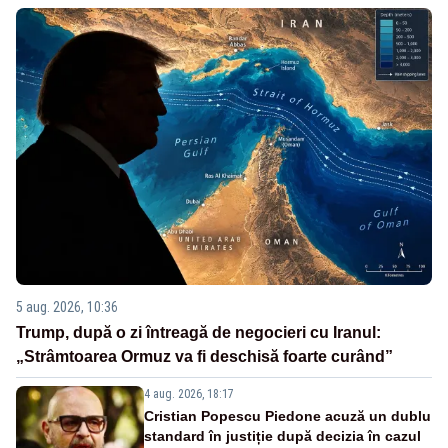
5 aug. 2026, 10:36
Trump, după o zi întreagă de negocieri cu Iranul:
„Strâmtoarea Ormuz va fi deschisă foarte curând”
4 aug. 2026, 18:17
Cristian Popescu Piedone acuză un dublu
standard în justiție după decizia în cazul