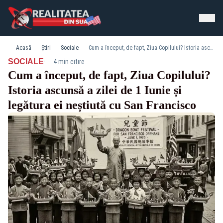
Acasă
Știri
Sociale
Cum a început, de fapt, Ziua Copilului? Istoria ascunsă a zilei de 1 Iunie și legătura ei neștiută cu San Francisco
·
SOCIALE
4 min citire
Cum a început, de fapt, Ziua Copilului?
Istoria ascunsă a zilei de 1 Iunie și
legătura ei neștiută cu San Francisco