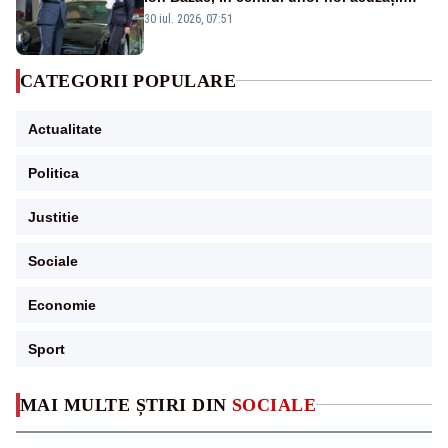
publice
30 iul. 2026, 07:51
CATEGORII POPULARE
Actualitate
Politica
Justitie
Sociale
Economie
Sport
MAI MULTE ȘTIRI DIN
SOCIALE