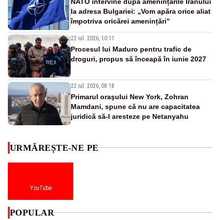
NATO intervine după amenințările Iranului
la adresa Bulgariei: „Vom apăra orice aliat
împotriva oricărei amenințări”
22 iul. 2026, 10:11
Procesul lui Maduro pentru trafic de
droguri, propus să înceapă în iunie 2027
22 iul. 2026, 08:18
Primarul oraşului New York, Zohran
Mamdani, spune că nu are capacitatea
juridică să-l aresteze pe Netanyahu
URMĂREȘTE-NE PE
YouTube
POPULAR