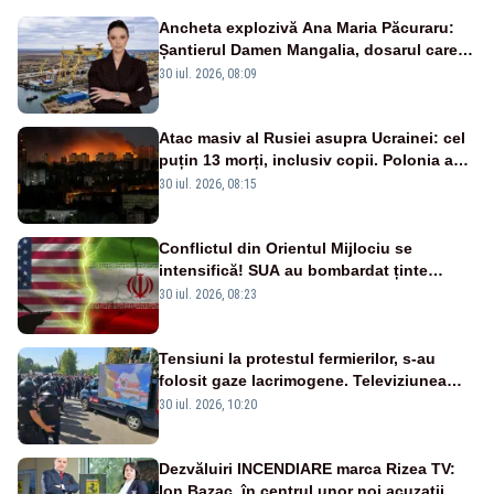
Ancheta explozivă Ana Maria Păcuraru:
Șantierul Damen Mangalia, dosarul care
scufundă apărarea României
30 iul. 2026, 08:09
Atac masiv al Rusiei asupra Ucrainei: cel
puțin 13 morți, inclusiv copii. Polonia a
ridicat avioanele de vânătoare
30 iul. 2026, 08:15
Conflictul din Orientul Mijlociu se
intensifică! SUA au bombardat ținte
militare din Iran
30 iul. 2026, 08:23
Tensiuni la protestul fermierilor, s-au
folosit gaze lacrimogene. Televiziunea
Poporului face apel la calm – LIVE TEXT
30 iul. 2026, 10:20
Dezvăluiri INCENDIARE marca Rizea TV:
Ion Bazac, în centrul unor noi acuzații