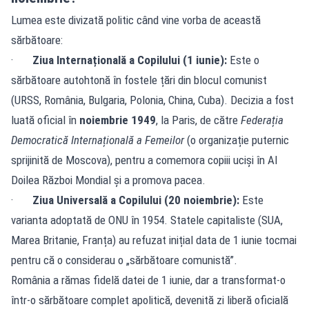
Lumea este divizată politic când vine vorba de această
sărbătoare:
·
Ziua Internațională a Copilului (1 iunie):
Este o
sărbătoare autohtonă în fostele țări din blocul comunist
(URSS, România, Bulgaria, Polonia, China, Cuba). Decizia a fost
luată oficial în
noiembrie 1949
, la Paris, de către
Federația
Democratică Internațională a Femeilor
(o organizație puternic
sprijinită de Moscova), pentru a comemora copiii uciși în Al
Doilea Război Mondial și a promova pacea.
·
Ziua Universală a Copilului (20 noiembrie):
Este
varianta adoptată de ONU în 1954. Statele capitaliste (SUA,
Marea Britanie, Franța) au refuzat inițial data de 1 iunie tocmai
pentru că o considerau o „sărbătoare comunistă”.
România a rămas fidelă datei de 1 iunie, dar a transformat-o
într-o sărbătoare complet apolitică, devenită zi liberă oficială