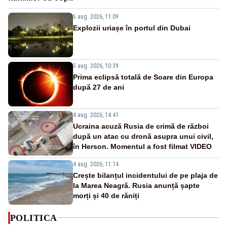
5 aug. 2026, 11:09
Explozii uriașe în portul din Dubai
5 aug. 2026, 10:39
Prima eclipsă totală de Soare din Europa
după 27 de ani
4 aug. 2026, 14:41
Ucraina acuză Rusia de crimă de război
după un atac cu dronă asupra unui civil,
în Herson. Momentul a fost filmat VIDEO
4 aug. 2026, 11:14
Crește bilanțul incidentului de pe plaja de
la Marea Neagră. Rusia anunță șapte
morți și 40 de răniți
POLITICA