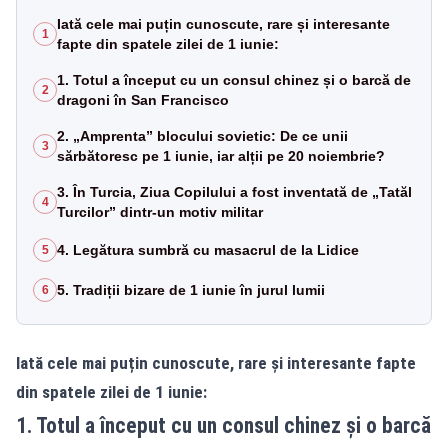
Iată cele mai puțin cunoscute, rare și interesante
1
fapte din spatele zilei de 1 iunie:
1. Totul a început cu un consul chinez și o barcă de
2
dragoni în San Francisco
2. „Amprenta” blocului sovietic: De ce unii
3
sărbătoresc pe 1 iunie, iar alții pe 20 noiembrie?
3. În Turcia, Ziua Copilului a fost inventată de „Tatăl
4
Turcilor” dintr-un motiv militar
4. Legătura sumbră cu masacrul de la Lidice
5
5. Tradiții bizare de 1 iunie în jurul lumii
6
Iată cele mai puțin cunoscute, rare și interesante fapte
din spatele zilei de 1 iunie:
1. Totul a început cu un consul chinez și o barcă