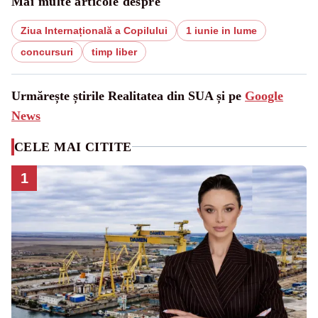
Mai multe articole despre
Ziua Internațională a Copilului
1 iunie in lume
concursuri
timp liber
Urmărește știrile Realitatea din SUA și pe
Google
News
CELE MAI CITITE
1