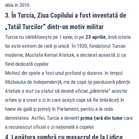
abia în 2016.
3. În Turcia, Ziua Copilului a fost inventată de
„Tatăl Turcilor” dintr-un motiv militar
Turcia nu sărbătorește pe 1 iunie, ci pe
23 aprilie
, însă istoria
lor este extrem de rară și unică. În 1920, fondatorul Turciei
moderne, Mustafa Kemal Atatürk, a declarat această zi ca
fiind dedicată copiilor.
Motivul din spate a fost unul profund și dureros: în timpul
Războiului de Independență, mii de copii își pierduseră părinții.
Atatürk a vrut ca statul să devină oficial „părintele” acestor
orfani și a creat o zi în care acești copii să fie îmbrăcați în
haine de gală și primiți în Parlament, pentru a le reda
demnitatea. Astfel, Turcia a devenit
prima țară din lume
care
a recunoscut oficial o zi națională a copiilor.
4. Legătura sumbră cu masacrul de la Lidice