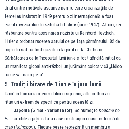
Unul dintre motivele ascunse pentru care organizațiile de
femei au insistat în 1949 pentru o zi internațională a fost
ecoul masacrului din satul ceh
Lidice
(iunie 1942). Atunci, ca
răzbunare pentru asasinarea nazistului Reinhard Heydrich,
Hitler a ordonat raderea satului de pe fața pământului. 82 de
copii din sat au fost gazați în lagărul de la Chelmno.
Sărbătoarea de la începutul lunii iunie a fost gândită inițial ca
un manifest global anti-război, un jurământ colectiv că „Lidice
nu se va mai repeta”.
5. Tradiții bizare de 1 iunie în jurul lumii
Dacă în România oferim dulciuri și jucării, alte culturi au
ritualuri extrem de specifice pentru această zi:
·
Japonia (5 mai - varianta lor):
Se numește
Kodomo no
Hi
. Familiile agață în fața caselor steaguri uriașe în formă de
crap (
Koinobori
). Fiecare pește reprezintă un membru al