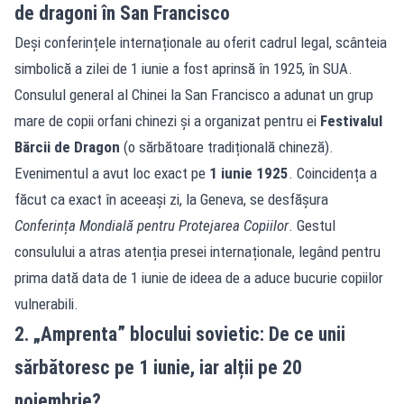
de dragoni în San Francisco
Deși conferințele internaționale au oferit cadrul legal, scânteia
simbolică a zilei de 1 iunie a fost aprinsă în 1925, în SUA.
Consulul general al Chinei la San Francisco a adunat un grup
mare de copii orfani chinezi și a organizat pentru ei
Festivalul
Bărcii de Dragon
(o sărbătoare tradițională chineză).
Evenimentul a avut loc exact pe
1 iunie 1925
. Coincidența a
făcut ca exact în aceeași zi, la Geneva, se desfășura
Conferința Mondială pentru Protejarea Copiilor
. Gestul
consulului a atras atenția presei internaționale, legând pentru
prima dată data de 1 iunie de ideea de a aduce bucurie copiilor
vulnerabili.
2. „Amprenta” blocului sovietic: De ce unii
sărbătoresc pe 1 iunie, iar alții pe 20
noiembrie?