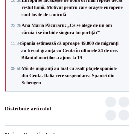
Europa se încălzește de două ori mai repede decât
18:38
restul lumii. Motivul pentru care orașele europene
sunt lovite de caniculă
Ana Maria Păcuraru: „Ce se alege de un om
23:25
căruia i se închide singura lui portiță?”
Spania estimează că aproape 49.000 de migranți
11:34
au trecut granița cu Ceuta în ultimele 24 de ore.
Bilanțul morților a ajuns la 19
Mii de migranți au luat cu asalt plajele spaniole
08:50
din Ceuta. Italia cere suspendarea Spaniei din
Schengen
Distribuie articolul