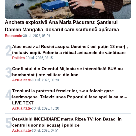
Ancheta explozivă Ana Maria Păcuraru: Șantierul
Damen Mangalia, dosarul care scufundă apărarea
Economie
·
30 iul. 2026, 08:09
României
2
Atac masiv al Rusiei asupra Ucrainei: cel puțin 13 morți,
inclusiv copii. Polonia a ridicat avioanele de vânătoare
Politica
-
30 iul. 2026, 08:15
3
Conflictul din Orientul Mijlociu se intensifică! SUA au
bombardat ținte militare din Iran
Actualitate
-
30 iul. 2026, 08:23
4
Tensiuni la protestul fermierilor, s-au folosit gaze
lacrimogene. Televiziunea Poporului face apel la calm –
LIVE TEXT
Actualitate
-
30 iul. 2026, 10:20
5
Dezvăluiri INCENDIARE marca Rizea TV: Ion Bazac, în
centrul unor noi acuzații publice
Actualitate
-
30 iul. 2026, 07:51