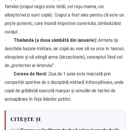
familiei (crapul negru este tatăl, cel roșu mama, cei
albaștri/verzi sunt copiii). Crapul a fost ales pentru că este un
pește puternic, care înoată împotriva curentului, simbolizând
curajul.
·
Thailanda (a doua sâmbătă din ianuarie):
Armata își
deschide bazele militare, iar copiii au voie să se urce în tancuri,
elicoptere și să atingă arme (dezactivate), conceptul fiind cel
de „protectori ai viitorului”.
·
Coreea de Nord:
Ziua de 1 iunie este marcată prin
competiții sportive de o disciplină militară înfricoșătoare, unde
copiii de grădiniță execută marșuri și simulări de tactici de
autoapărare în fața liderilor politici.
CITEȘTE ȘI