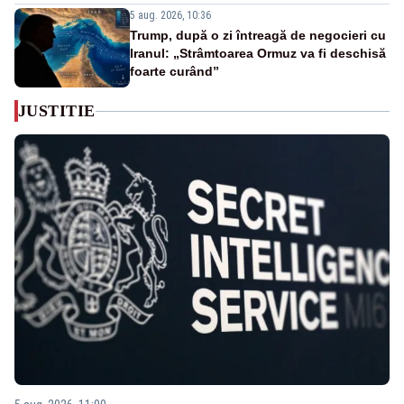
5 aug. 2026, 10:36
Trump, după o zi întreagă de negocieri cu
Iranul: „Strâmtoarea Ormuz va fi deschisă
foarte curând”
JUSTITIE