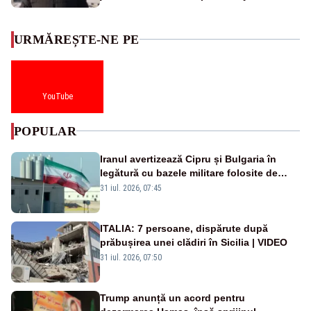
URMĂREȘTE-NE PE
YouTube
POPULAR
Iranul avertizează Cipru și Bulgaria în
legătură cu bazele militare folosite de
SUA
31 iul. 2026, 07:45
ITALIA: 7 persoane, dispărute după
prăbușirea unei clădiri în Sicilia | VIDEO
31 iul. 2026, 07:50
Trump anunță un acord pentru