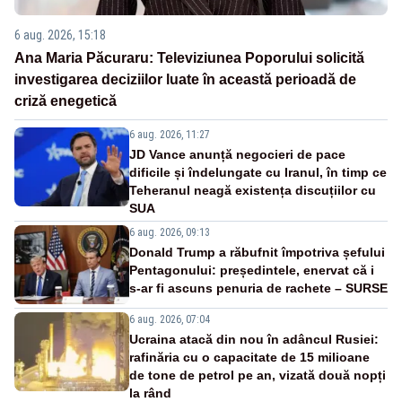
6 aug. 2026, 15:18
Ana Maria Păcuraru: Televiziunea Poporului solicită
investigarea deciziilor luate în această perioadă de
criză enegetică
6 aug. 2026, 11:27
JD Vance anunță negocieri de pace
dificile și îndelungate cu Iranul, în timp ce
Teheranul neagă existența discuțiilor cu
SUA
6 aug. 2026, 09:13
Donald Trump a răbufnit împotriva șefului
Pentagonului: președintele, enervat că i
s-ar fi ascuns penuria de rachete – SURSE
6 aug. 2026, 07:04
Ucraina atacă din nou în adâncul Rusiei:
rafinăria cu o capacitate de 15 milioane
de tone de petrol pe an, vizată două nopți
la rând