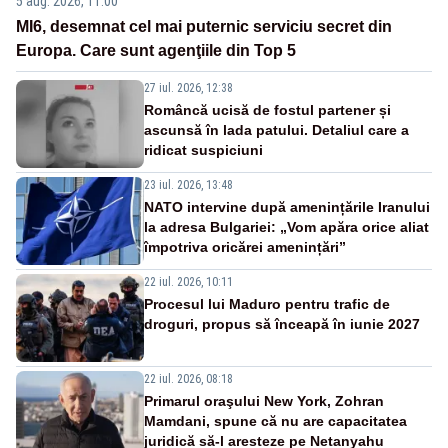
5 aug. 2026, 11:00
MI6, desemnat cel mai puternic serviciu secret din
Europa. Care sunt agenţiile din Top 5
27 iul. 2026, 12:38
Româncă ucisă de fostul partener și
ascunsă în lada patului. Detaliul care a
ridicat suspiciuni
23 iul. 2026, 13:48
NATO intervine după amenințările Iranului
la adresa Bulgariei: „Vom apăra orice aliat
împotriva oricărei amenințări”
22 iul. 2026, 10:11
Procesul lui Maduro pentru trafic de
droguri, propus să înceapă în iunie 2027
22 iul. 2026, 08:18
Primarul oraşului New York, Zohran
Mamdani, spune că nu are capacitatea
juridică să-l aresteze pe Netanyahu