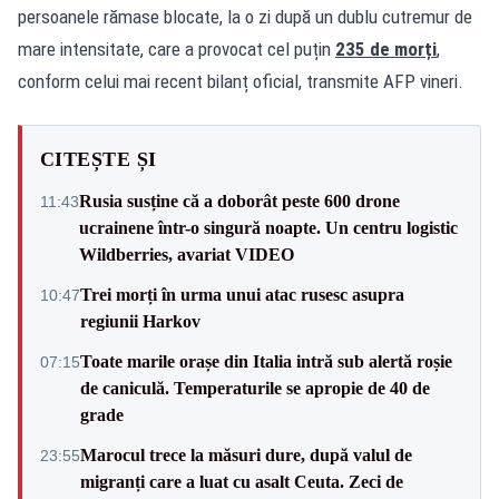
persoanele rămase blocate, la o zi după un dublu cutremur de
mare intensitate, care a provocat cel puțin
235 de morți
,
conform celui mai recent bilanț oficial, transmite AFP vineri.
CITEȘTE ȘI
Rusia susține că a doborât peste 600 drone
11:43
ucrainene într-o singură noapte. Un centru logistic
Wildberries, avariat VIDEO
Trei morți în urma unui atac rusesc asupra
10:47
regiunii Harkov
Toate marile orașe din Italia intră sub alertă roșie
07:15
de caniculă. Temperaturile se apropie de 40 de
grade
Marocul trece la măsuri dure, după valul de
23:55
migranți care a luat cu asalt Ceuta. Zeci de