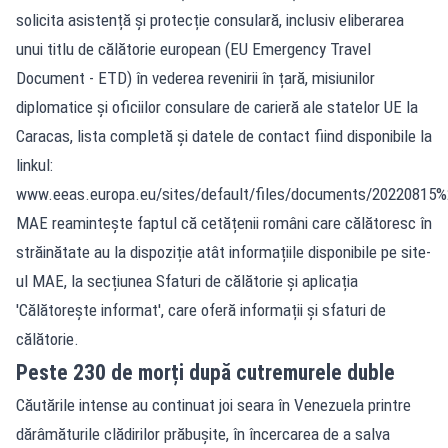
solicita asistență și protecție consulară, inclusiv eliberarea
unui titlu de călătorie european (EU Emergency Travel
Document - ETD) în vederea revenirii în țară, misiunilor
diplomatice și oficiilor consulare de carieră ale statelor UE la
Caracas, lista completă și datele de contact fiind disponibile la
linkul:
www.eeas.europa.eu/sites/default/files/documents/2022081
MAE reamintește faptul că cetățenii români care călătoresc în
străinătate au la dispoziție atât informațiile disponibile pe site-
ul MAE, la secțiunea Sfaturi de călătorie și aplicația
'Călătorește informat', care oferă informații și sfaturi de
călătorie.
Peste 230 de morți după cutremurele duble
Căutările intense au continuat joi seara în Venezuela printre
dărâmăturile clădirilor prăbușite, în încercarea de a salva