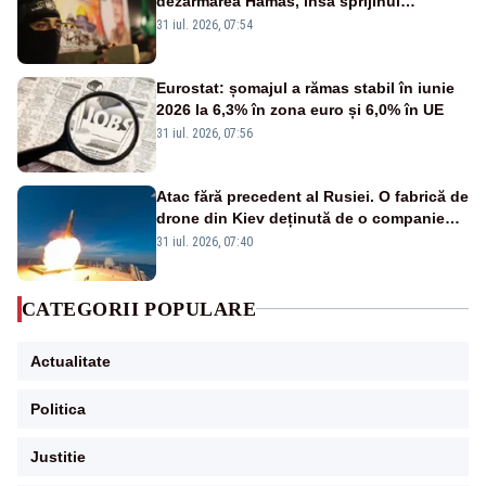
dezarmarea Hamas, însă sprijinul
Israelului rămâne incert
31 iul. 2026, 07:54
Eurostat: șomajul a rămas stabil în iunie
2026 la 6,3% în zona euro și 6,0% în UE
31 iul. 2026, 07:56
Atac fără precedent al Rusiei. O fabrică de
drone din Kiev deținută de o companie
americană, distrusă de o rachetă
31 iul. 2026, 07:40
rusească
CATEGORII POPULARE
Actualitate
Politica
Justitie