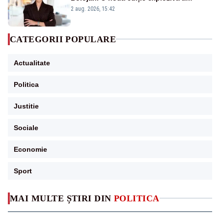
emisiunii „Miza Zilei” la Realitatea PLUS
2 aug. 2026, 15:42
CATEGORII POPULARE
Actualitate
Politica
Justitie
Sociale
Economie
Sport
MAI MULTE ȘTIRI DIN
POLITICA