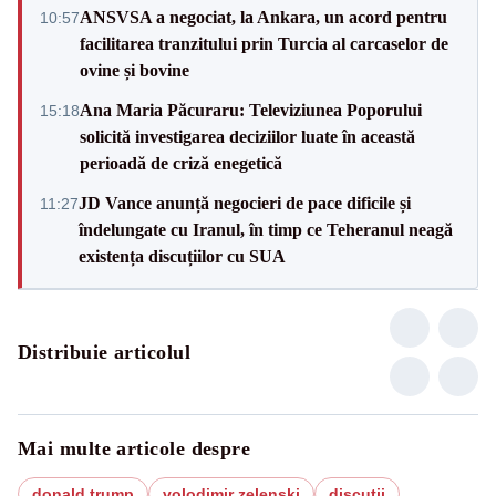
ANSVSA a negociat, la Ankara, un acord pentru
10:57
facilitarea tranzitului prin Turcia al carcaselor de
ovine și bovine
Ana Maria Păcuraru: Televiziunea Poporului
15:18
solicită investigarea deciziilor luate în această
perioadă de criză enegetică
JD Vance anunță negocieri de pace dificile și
11:27
îndelungate cu Iranul, în timp ce Teheranul neagă
existența discuțiilor cu SUA
Distribuie articolul
Mai multe articole despre
donald trump
volodimir zelenski
discutii