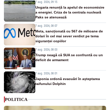
7 aug. 2026, 09:15
Ungaria renunță la apelul de economisire
a energiei. Criza de la centrala nucleară
Paks se atenuează
7 aug. 2026, 08:07
Meta, sancționată cu 567 de milioane de
dolari în cel mai sever verdict pe tema
siguranței copiilor
7 aug. 2026, 08:03
Trump neagă că SUA se confruntă cu un
deficit de armament
7 aug. 2026, 08:01
Japonia ordonă evacuări în așteptarea
taifunului Dolphin
POLITICA