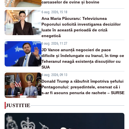
carcaselor de ovine și bovine
6 aug. 2026, 15:18
Ana Maria Păcuraru: Televiziunea
Poporului solicită investigarea deciziilor
luate în această perioadă de criză
enegetică
6 aug. 2026, 11:27
JD Vance anunță negocieri de pace
dificile și îndelungate cu Iranul, în timp ce
Teheranul neagă existența discuțiilor cu
SUA
6 aug. 2026, 09:13
Donald Trump a răbufnit împotriva șefului
Pentagonului: președintele, enervat că i
s-ar fi ascuns penuria de rachete – SURSE
JUSTITIE