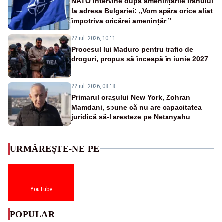
NATO intervine după amenințările Iranului
la adresa Bulgariei: „Vom apăra orice aliat
împotriva oricărei amenințări”
22 iul. 2026, 10:11
Procesul lui Maduro pentru trafic de
droguri, propus să înceapă în iunie 2027
22 iul. 2026, 08:18
Primarul oraşului New York, Zohran
Mamdani, spune că nu are capacitatea
juridică să-l aresteze pe Netanyahu
URMĂREȘTE-NE PE
YouTube
POPULAR