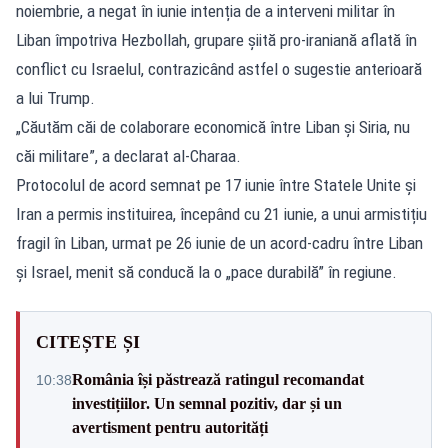
noiembrie, a negat în iunie intenția de a interveni militar în
Liban împotriva Hezbollah, grupare șiită pro-iraniană aflată în
conflict cu Israelul, contrazicând astfel o sugestie anterioară
a lui Trump.
„Căutăm căi de colaborare economică între Liban și Siria, nu
căi militare”, a declarat al-Charaa.
Protocolul de acord semnat pe 17 iunie între Statele Unite și
Iran a permis instituirea, începând cu 21 iunie, a unui armistițiu
fragil în Liban, urmat pe 26 iunie de un acord-cadru între Liban
și Israel, menit să conducă la o „pace durabilă” în regiune.
CITEȘTE ȘI
România își păstrează ratingul recomandat
10:38
investițiilor. Un semnal pozitiv, dar și un
avertisment pentru autorități