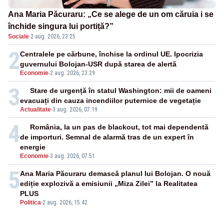
Ana Maria Păcuraru: „Ce se alege de un om căruia i se
închide singura lui portiță?”
Sociale
·
2 aug. 2026, 23:25
2
Centralele pe cărbune, închise la ordinul UE. Ipocrizia
guvernului Bolojan-USR după starea de alertă
Economie
-
2 aug. 2026, 23:29
3
Stare de urgență în statul Washington: mii de oameni
evacuați din cauza incendiilor puternice de vegetație
Actualitate
-
3 aug. 2026, 07:19
4
România, la un pas de blackout, tot mai dependentă
de importuri. Semnal de alarmă tras de un expert în
energie
Economie
-
3 aug. 2026, 07:51
5
Ana Maria Păcuraru demască planul lui Bolojan. O nouă
ediție explozivă a emisiunii „Miza Zilei” la Realitatea
PLUS
Politica
-
2 aug. 2026, 15:42