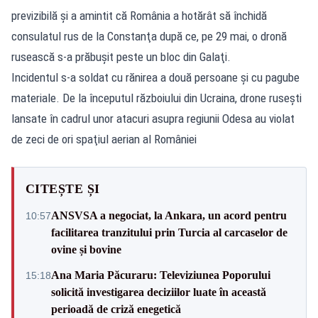
previzibilă şi a amintit că România a hotărât să închidă
consulatul rus de la Constanţa după ce, pe 29 mai, o dronă
rusească s-a prăbuşit peste un bloc din Galaţi.
Incidentul s-a soldat cu rănirea a două persoane şi cu pagube
materiale. De la începutul războiului din Ucraina, drone ruseşti
lansate în cadrul unor atacuri asupra regiunii Odesa au violat
de zeci de ori spaţiul aerian al României
CITEȘTE ȘI
ANSVSA a negociat, la Ankara, un acord pentru
10:57
facilitarea tranzitului prin Turcia al carcaselor de
ovine și bovine
Ana Maria Păcuraru: Televiziunea Poporului
15:18
solicită investigarea deciziilor luate în această
perioadă de criză enegetică