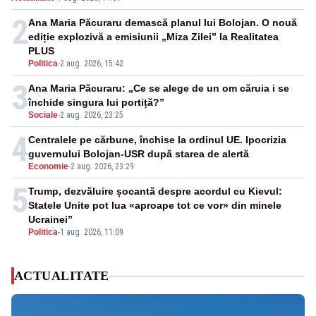
2
Ana Maria Păcuraru demască planul lui Bolojan. O nouă
ediție explozivă a emisiunii „Miza Zilei” la Realitatea
PLUS
Politica
-
2 aug. 2026, 15:42
3
Ana Maria Păcuraru: „Ce se alege de un om căruia i se
închide singura lui portiță?”
Sociale
-
2 aug. 2026, 23:25
4
Centralele pe cărbune, închise la ordinul UE. Ipocrizia
guvernului Bolojan-USR după starea de alertă
Economie
-
2 aug. 2026, 23:29
5
Trump, dezvăluire șocantă despre acordul cu Kievul:
Statele Unite pot lua «aproape tot ce vor» din minele
Ucrainei”
Politica
-
1 aug. 2026, 11:09
ACTUALITATE