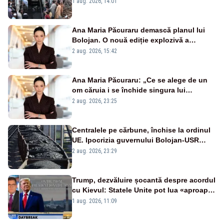
1 aug. 2026, 14:01
Ana Maria Păcuraru demască planul lui
Bolojan. O nouă ediție explozivă a
emisiunii „Miza Zilei” la Realitatea PLUS
2 aug. 2026, 15:42
Ana Maria Păcuraru: „Ce se alege de un
om căruia i se închide singura lui
portiță?”
2 aug. 2026, 23:25
Centralele pe cărbune, închise la ordinul
UE. Ipocrizia guvernului Bolojan-USR
după starea de alertă
2 aug. 2026, 23:29
Trump, dezvăluire șocantă despre acordul
cu Kievul: Statele Unite pot lua «aproape
tot ce vor» din minele Ucrainei”
1 aug. 2026, 11:09