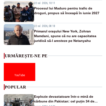
22 iul. 2026, 10:11
Procesul lui Maduro pentru trafic de
droguri, propus să înceapă în iunie 2027
22 iul. 2026, 08:18
Primarul oraşului New York, Zohran
Mamdani, spune că nu are capacitatea
juridică să-l aresteze pe Netanyahu
URMĂREȘTE-NE PE
YouTube
POPULAR
Explozie devastatoare într-o mină de
cărbune din Pakistan: cel puțin 34 de
morți - VIDEO