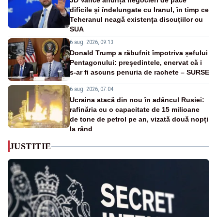
JD Vance anunță negocieri de pace
dificile și îndelungate cu Iranul, în timp ce
Teheranul neagă existența discuțiilor cu
SUA
6 aug. 2026, 09:13
Donald Trump a răbufnit împotriva șefului
Pentagonului: președintele, enervat că i
s-ar fi ascuns penuria de rachete – SURSE
6 aug. 2026, 07:04
Ucraina atacă din nou în adâncul Rusiei:
rafinăria cu o capacitate de 15 milioane
de tone de petrol pe an, vizată două nopți
la rând
JUSTITIE