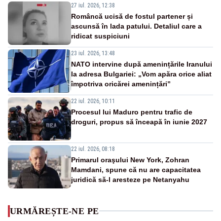
27 iul. 2026, 12:38
Româncă ucisă de fostul partener și
ascunsă în lada patului. Detaliul care a
ridicat suspiciuni
23 iul. 2026, 13:48
NATO intervine după amenințările Iranului
la adresa Bulgariei: „Vom apăra orice aliat
împotriva oricărei amenințări”
22 iul. 2026, 10:11
Procesul lui Maduro pentru trafic de
droguri, propus să înceapă în iunie 2027
22 iul. 2026, 08:18
Primarul oraşului New York, Zohran
Mamdani, spune că nu are capacitatea
juridică să-l aresteze pe Netanyahu
URMĂREȘTE-NE PE