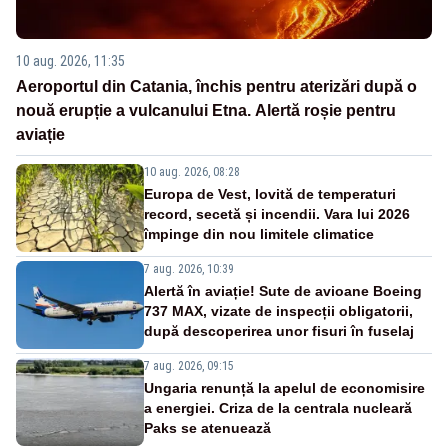
10 aug. 2026, 11:35
Aeroportul din Catania, închis pentru aterizări după o
nouă erupție a vulcanului Etna. Alertă roșie pentru
aviație
10 aug. 2026, 08:28
Europa de Vest, lovită de temperaturi
record, secetă și incendii. Vara lui 2026
împinge din nou limitele climatice
7 aug. 2026, 10:39
Alertă în aviație! Sute de avioane Boeing
737 MAX, vizate de inspecții obligatorii,
după descoperirea unor fisuri în fuselaj
7 aug. 2026, 09:15
Ungaria renunță la apelul de economisire
a energiei. Criza de la centrala nucleară
Paks se atenuează