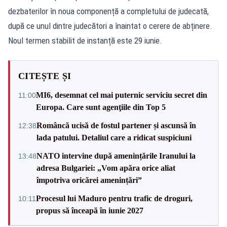
dezbaterilor în noua componență a completului de judecată,
după ce unul dintre judecători a înaintat o cerere de abținere.
Noul termen stabilit de instanță este 29 iunie.
CITEȘTE ȘI
MI6, desemnat cel mai puternic serviciu secret din
11:00
Europa. Care sunt agenţiile din Top 5
Româncă ucisă de fostul partener și ascunsă în
12:38
lada patului. Detaliul care a ridicat suspiciuni
NATO intervine după amenințările Iranului la
13:48
adresa Bulgariei: „Vom apăra orice aliat
împotriva oricărei amenințări”
Procesul lui Maduro pentru trafic de droguri,
10:11
propus să înceapă în iunie 2027