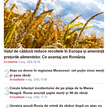
Valul de căldură reduce recoltele în Europa și amenință
prețurile alimentelor. Ce avantaj are România
Economie
·
4 aug. 2026, 08:44
2
Atac cu drone în regiunea Moscovei: cel puțin cinci morți
și șase răniți
Actualitate
-
4 aug. 2026, 10:08
3
Crește bilanțul incidentului de pe plaja de la Marea
Neagră. Rusia anunță șapte morți și 40 de răniți
Actualitate
-
4 aug. 2026, 11:14
Ucraina acuză Rusia de crimă de război după un atac cu