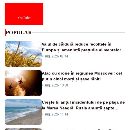
YouTube
POPULAR
Valul de căldură reduce recoltele în
Europa și amenință prețurile alimentelor.
Ce avantaj are România
4 aug. 2026, 08:44
Atac cu drone în regiunea Moscovei: cel
puțin cinci morți și șase răniți
4 aug. 2026, 10:08
Crește bilanțul incidentului de pe plaja de
la Marea Neagră. Rusia anunță șapte
morți și 40 de răniți
4 aug. 2026, 11:14