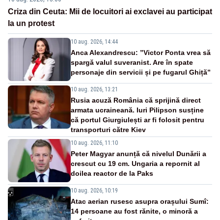
Criza din Ceuta: Mii de locuitori ai exclavei au participat
la un protest
10 aug. 2026, 14:44
Anca Alexandrescu: ”Victor Ponta vrea să
spargă valul suveranist. Are în spate
personaje din servicii și pe fugarul Ghiță”
10 aug. 2026, 13:21
Rusia acuză România că sprijină direct
armata ucraineană. Iuri Pilipson susține
că portul Giurgiulești ar fi folosit pentru
transporturi către Kiev
10 aug. 2026, 11:10
Peter Magyar anunță că nivelul Dunării a
crescut cu 19 cm. Ungaria a repornit al
doilea reactor de la Paks
10 aug. 2026, 10:19
Atac aerian rusesc asupra orașului Sumî:
14 persoane au fost rănite, o minoră a