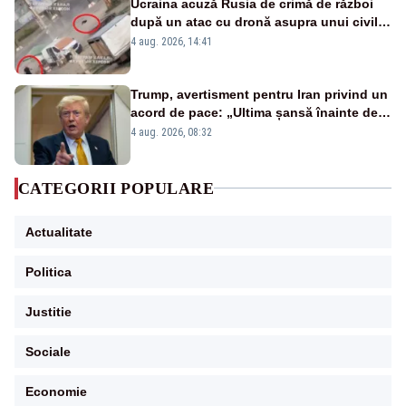
Ucraina acuză Rusia de crimă de război
după un atac cu dronă asupra unui civil,
în Herson. Momentul a fost filmat VIDEO
4 aug. 2026, 14:41
Trump, avertisment pentru Iran privind un
acord de pace: „Ultima șansă înainte de
decapitare”
4 aug. 2026, 08:32
CATEGORII POPULARE
Actualitate
Politica
Justitie
Sociale
Economie