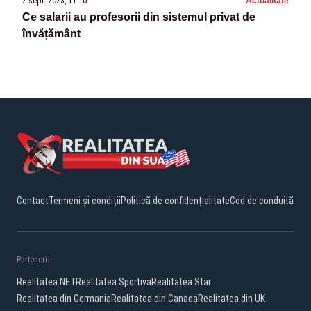
7 sept. 2023, 11:10
Actualitate
Ce salarii au profesorii din sistemul privat de
învățământ
Contact
Termeni și condiții
Politică de confidențialitate
Cod de conduită
Parteneri:
Realitatea.NET
Realitatea Sportiva
Realitatea Star
Realitatea din Germania
Realitatea din Canada
Realitatea din UK