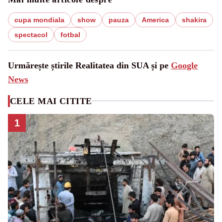
cupa mondiala
show
pauza
America
shakira
spectacol
fotbal
Urmărește știrile Realitatea din SUA și pe
Google
News
CELE MAI CITITE
1