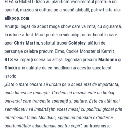
FIFA și Global Citizen au planificat evenimentul pentru a uni
sportul, muzica și cultura pe o scenă globală, potrivit site-ului
allkpop.com
.
Anunțul legat de acest mega show care va intra, cu siguranță,
în istorie a fost făcut printr-un videoclip promoțional în care
apar
Chris Martin
, solistul trupei
Coldplay
, alături de
personaje celebre precum Elmo, Cookie Monster și Kermit.
BTS
va împărți scena cu artiști legendari precum
Madonna
și
Shakira
, în calitate de co-headlineri ai acestui spectacol
istoric.
„Este o mare onoare să urcăm pe o scenă atât de importantă,
unde lumea se reunește. Credem că muzica este un limbaj
universal care transmite speranță și unitate. Este cu atât mai
semnificativ să împărtășim acest mesaj cu publicul global prin
intermediul Cupei Mondiale, sprijinind totodată extinderea
oportunităților educaționale pentru copii”,
au transmis joi