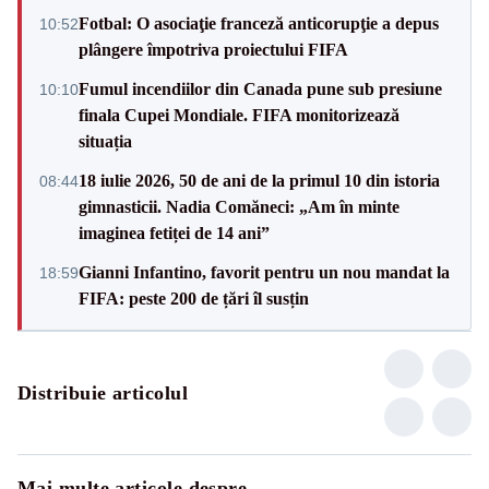
Fotbal: O asociaţie franceză anticorupţie a depus
10:52
plângere împotriva proiectului FIFA
Fumul incendiilor din Canada pune sub presiune
10:10
finala Cupei Mondiale. FIFA monitorizează
situația
18 iulie 2026, 50 de ani de la primul 10 din istoria
08:44
gimnasticii. Nadia Comăneci: „Am în minte
imaginea fetiței de 14 ani”
Gianni Infantino, favorit pentru un nou mandat la
18:59
FIFA: peste 200 de țări îl susțin
Distribuie articolul
Mai multe articole despre