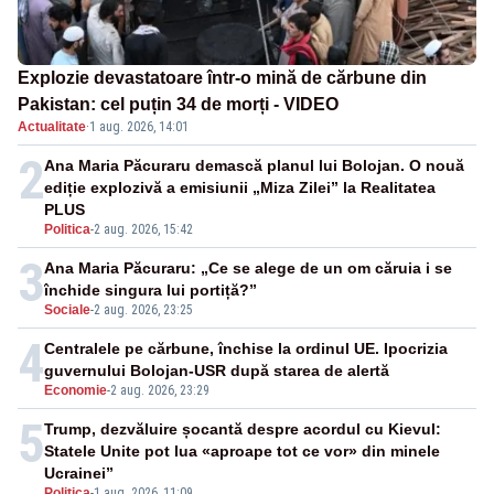
Explozie devastatoare într-o mină de cărbune din
Pakistan: cel puțin 34 de morți - VIDEO
Actualitate
·
1 aug. 2026, 14:01
2
Ana Maria Păcuraru demască planul lui Bolojan. O nouă
ediție explozivă a emisiunii „Miza Zilei” la Realitatea
PLUS
Politica
-
2 aug. 2026, 15:42
3
Ana Maria Păcuraru: „Ce se alege de un om căruia i se
închide singura lui portiță?”
Sociale
-
2 aug. 2026, 23:25
4
Centralele pe cărbune, închise la ordinul UE. Ipocrizia
guvernului Bolojan-USR după starea de alertă
Economie
-
2 aug. 2026, 23:29
5
Trump, dezvăluire șocantă despre acordul cu Kievul:
Statele Unite pot lua «aproape tot ce vor» din minele
Ucrainei”
Politica
-
1 aug. 2026, 11:09