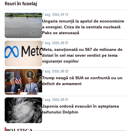
fisuri în fuselaj
7 aug. 2026, 09:15
Ungaria renunță la apelul de economisire
a energiei. Criza de la centrala nucleară
Paks se atenuează
7 aug. 2026, 08:07
Meta, sancționată cu 567 de milioane de
dolari în cel mai sever verdict pe tema
siguranței copiilor
7 aug. 2026, 08:03
Trump neagă că SUA se confruntă cu un
deficit de armament
7 aug. 2026, 08:01
Japonia ordonă evacuări în așteptarea
taifunului Dolphin
POLITICA