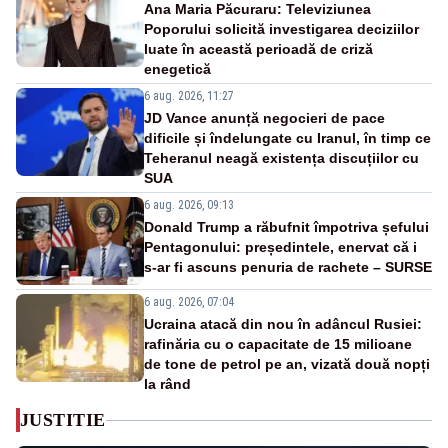
Ana Maria Păcuraru: Televiziunea
Poporului solicită investigarea deciziilor
luate în această perioadă de criză
enegetică
6 aug. 2026, 11:27
JD Vance anunță negocieri de pace
dificile și îndelungate cu Iranul, în timp ce
Teheranul neagă existența discuțiilor cu
SUA
6 aug. 2026, 09:13
Donald Trump a răbufnit împotriva șefului
Pentagonului: președintele, enervat că i
s-ar fi ascuns penuria de rachete – SURSE
6 aug. 2026, 07:04
Ucraina atacă din nou în adâncul Rusiei:
rafinăria cu o capacitate de 15 milioane
de tone de petrol pe an, vizată două nopți
la rând
JUSTITIE