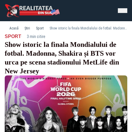
Acasă
Știri
Sport
Show istoric la finala Mondialului de fotbal. Madonna, Shakira și BTS vor urca pe scena stadionului MetLife din New Jersey
·
SPORT
3 min citire
Show istoric la finala Mondialului de
fotbal. Madonna, Shakira și BTS vor
urca pe scena stadionului MetLife din
New Jersey