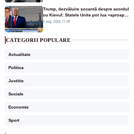
Trump, dezvăluire șocantă despre acordul
cu Kievul: Statele Unite pot lua «aproape
tot ce vor» din minele Ucrainei”
1 aug. 2026, 11:09
CATEGORII POPULARE
Actualitate
Politica
Justitie
Sociale
Economie
Sport