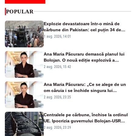
POPULAR
Explozie devastatoare într-o mină de
cărbune din Pakistan: cel puțin 34 de
morți - VIDEO
1 aug. 2026, 14:01
Ana Maria Păcuraru demască planul lui
Bolojan. O nouă ediție explozivă a
emisiunii „Miza Zilei” la Realitatea PLUS
2 aug. 2026, 15:42
Ana Maria Păcuraru: „Ce se alege de un
om căruia i se închide singura lui
portiță?”
2 aug. 2026, 23:25
Centralele pe cărbune, închise la ordinul
UE. Ipocrizia guvernului Bolojan-USR
după starea de alertă
2 aug. 2026, 23:29