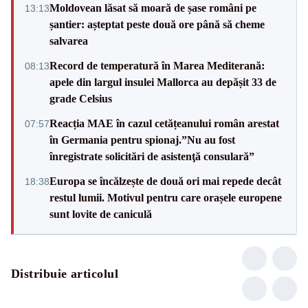
Moldovean lăsat să moară de șase români pe
13:13
șantier: așteptat peste două ore până să cheme
salvarea
Record de temperatură în Marea Mediterană:
08:13
apele din largul insulei Mallorca au depășit 33 de
grade Celsius
Reacția MAE în cazul cetățeanului român arestat
07:57
în Germania pentru spionaj.”Nu au fost
înregistrate solicitări de asistenţă consulară”
Europa se încălzește de două ori mai repede decât
18:38
restul lumii. Motivul pentru care orașele europene
sunt lovite de caniculă
Distribuie articolul