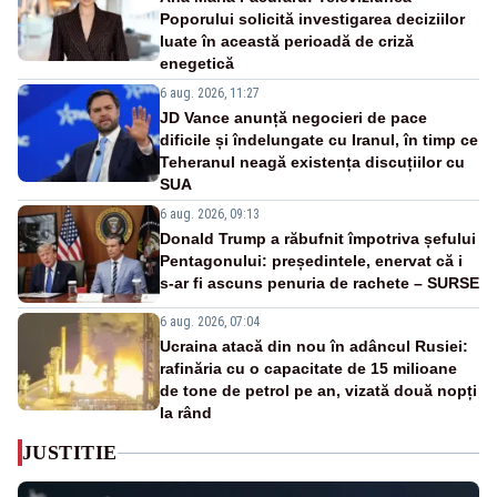
Poporului solicită investigarea deciziilor
luate în această perioadă de criză
enegetică
6 aug. 2026, 11:27
JD Vance anunță negocieri de pace
dificile și îndelungate cu Iranul, în timp ce
Teheranul neagă existența discuțiilor cu
SUA
6 aug. 2026, 09:13
Donald Trump a răbufnit împotriva șefului
Pentagonului: președintele, enervat că i
s-ar fi ascuns penuria de rachete – SURSE
6 aug. 2026, 07:04
Ucraina atacă din nou în adâncul Rusiei:
rafinăria cu o capacitate de 15 milioane
de tone de petrol pe an, vizată două nopți
la rând
JUSTITIE