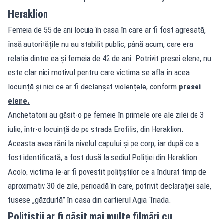
Heraklion
Femeia de 55 de ani locuia în casa în care ar fi fost agresată,
însă autoritățile nu au stabilit public, până acum, care era
relația dintre ea și femeia de 42 de ani. Potrivit presei elene, nu
este clar nici motivul pentru care victima se afla în acea
locuință și nici ce ar fi declanșat violențele, conform
presei
elene.
Anchetatorii au găsit-o pe femeie în primele ore ale zilei de 3
iulie, într-o locuință de pe strada Erofilis, din Heraklion.
Aceasta avea răni la nivelul capului și pe corp, iar după ce a
fost identificată, a fost dusă la sediul Poliției din Heraklion.
Acolo, victima le-ar fi povestit polițiștilor ce a îndurat timp de
aproximativ 30 de zile, perioadă în care, potrivit declarației sale,
fusese „găzduită” în casa din cartierul Agia Triada.
Polițiștii ar fi găsit mai multe filmări cu