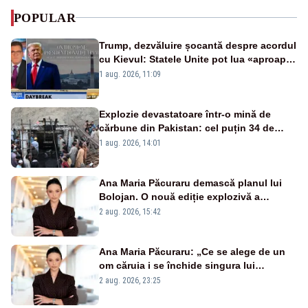
POPULAR
Trump, dezvăluire șocantă despre acordul
cu Kievul: Statele Unite pot lua «aproape
tot ce vor» din minele Ucrainei”
1 aug. 2026, 11:09
Explozie devastatoare într-o mină de
cărbune din Pakistan: cel puțin 34 de
morți - VIDEO
1 aug. 2026, 14:01
Ana Maria Păcuraru demască planul lui
Bolojan. O nouă ediție explozivă a
emisiunii „Miza Zilei” la Realitatea PLUS
2 aug. 2026, 15:42
Ana Maria Păcuraru: „Ce se alege de un
om căruia i se închide singura lui
portiță?”
2 aug. 2026, 23:25