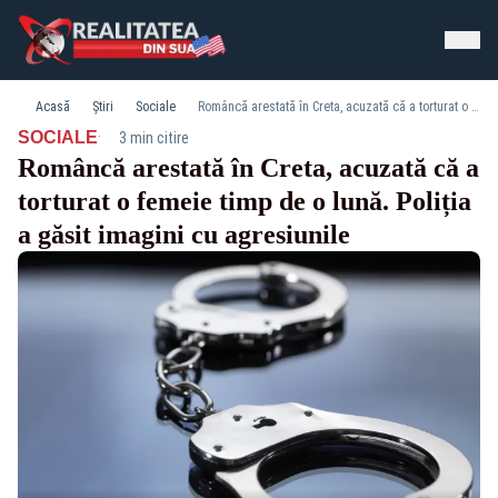
Acasă
Știri
Sociale
Româncă arestată în Creta, acuzată că a torturat o femeie timp de o lună. Poliția a găsit imagini cu agresiunile
·
SOCIALE
3 min citire
Româncă arestată în Creta, acuzată că a
torturat o femeie timp de o lună. Poliția
a găsit imagini cu agresiunile