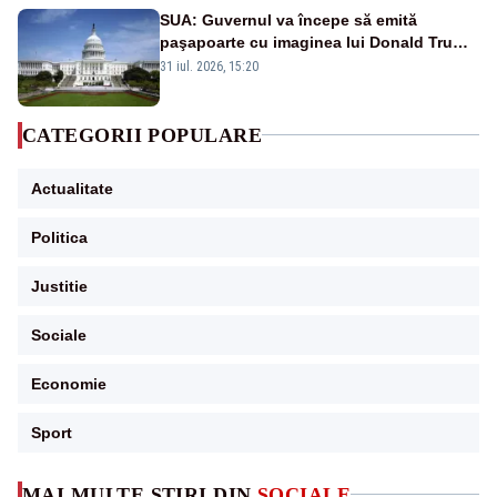
SUA: Guvernul va începe să emită
paşapoarte cu imaginea lui Donald Trump
începând cu 8 august
31 iul. 2026, 15:20
CATEGORII POPULARE
Actualitate
Politica
Justitie
Sociale
Economie
Sport
MAI MULTE ȘTIRI DIN
SOCIALE