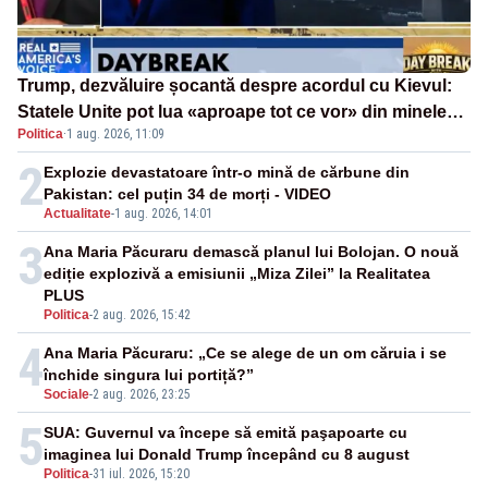
Trump, dezvăluire șocantă despre acordul cu Kievul:
Statele Unite pot lua «aproape tot ce vor» din minele
Politica
·
1 aug. 2026, 11:09
Ucrainei”
2
Explozie devastatoare într-o mină de cărbune din
Pakistan: cel puțin 34 de morți - VIDEO
Actualitate
-
1 aug. 2026, 14:01
3
Ana Maria Păcuraru demască planul lui Bolojan. O nouă
ediție explozivă a emisiunii „Miza Zilei” la Realitatea
PLUS
Politica
-
2 aug. 2026, 15:42
4
Ana Maria Păcuraru: „Ce se alege de un om căruia i se
închide singura lui portiță?”
Sociale
-
2 aug. 2026, 23:25
5
SUA: Guvernul va începe să emită paşapoarte cu
imaginea lui Donald Trump începând cu 8 august
Politica
-
31 iul. 2026, 15:20