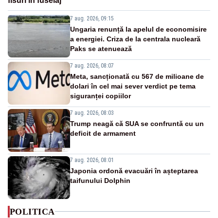
fisuri în fuselaj
7 aug. 2026, 09:15
Ungaria renunță la apelul de economisire
a energiei. Criza de la centrala nucleară
Paks se atenuează
7 aug. 2026, 08:07
Meta, sancționată cu 567 de milioane de
dolari în cel mai sever verdict pe tema
siguranței copiilor
7 aug. 2026, 08:03
Trump neagă că SUA se confruntă cu un
deficit de armament
7 aug. 2026, 08:01
Japonia ordonă evacuări în așteptarea
taifunului Dolphin
POLITICA