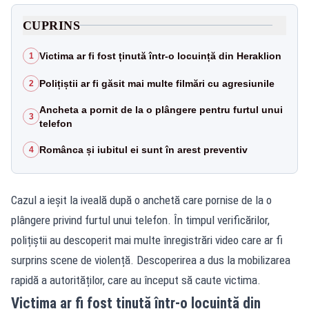
CUPRINS
Victima ar fi fost ținută într-o locuință din Heraklion
1
Polițiștii ar fi găsit mai multe filmări cu agresiunile
2
Ancheta a pornit de la o plângere pentru furtul unui
3
telefon
Românca și iubitul ei sunt în arest preventiv
4
Cazul a ieșit la iveală după o anchetă care pornise de la o
plângere privind furtul unui telefon. În timpul verificărilor,
polițiștii au descoperit mai multe înregistrări video care ar fi
surprins scene de violență. Descoperirea a dus la mobilizarea
rapidă a autorităților, care au început să caute victima.
Victima ar fi fost ținută într-o locuință din