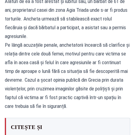
Alături de ea a fost arestat și iubitul său, un bărbat de 61 de
ani, proprietarul casei din zona Agia Triada unde s-ar fi produs
torturile. Ancheta urmează să stabilească exact rolul
fiecăruia și dacă bărbatul a participat, a asistat sau a permis
agresiunile.
Pe lângă acuzațiile penale, anchetatorii încearcă să clarifice și
relația dintre cele două femei, motivul pentru care victima se
afla în acea casă și felul în care agresiunile ar fi continuat
timp de aproape o lună fără ca situația să fie descoperită mai
devreme. Cazul a șocat opinia publică din Grecia prin durata
violențelor, prin cruzimea imaginilor găsite de polițiști și prin
faptul că victima ar fi fost practic captivă într-un spațiu în
care trebuia să fie în siguranță.
CITEȘTE ȘI