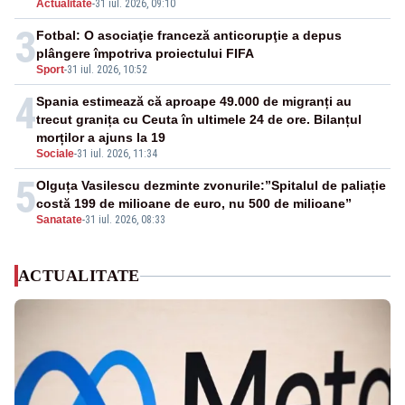
Actualitate
-
31 iul. 2026, 09:10
3
Fotbal: O asociaţie franceză anticorupţie a depus
plângere împotriva proiectului FIFA
Sport
-
31 iul. 2026, 10:52
4
Spania estimează că aproape 49.000 de migranți au
trecut granița cu Ceuta în ultimele 24 de ore. Bilanțul
morților a ajuns la 19
Sociale
-
31 iul. 2026, 11:34
5
Olguța Vasilescu dezminte zvonurile:”Spitalul de paliație
costă 199 de milioane de euro, nu 500 de milioane”
Sanatate
-
31 iul. 2026, 08:33
ACTUALITATE