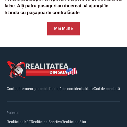
false. Alți patru pasageri au încercat să ajungă în
Irlanda cu pașapoarte contrafăcute
Mai Multe
Contact
Termeni și condiții
Politică de confidențialitate
Cod de conduită
Parteneri:
Realitatea.NET
Realitatea Sportiva
Realitatea Star