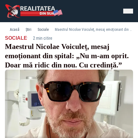
Acasă
Știri
Sociale
Maestrul Nicolae Voiculeț, mesaj emoționant din spital: „Nu m-am oprit. Doar mă ridic din nou. Cu credință.”
·
SOCIALE
2 min citire
Maestrul Nicolae Voiculeț, mesaj
emoționant din spital: „Nu m-am oprit.
Doar mă ridic din nou. Cu credință.”