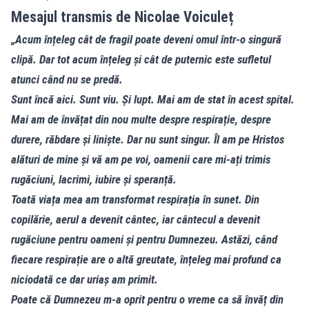
Mesajul transmis de Nicolae Voiculeț
„Acum înțeleg cât de fragil poate deveni omul într-o singură
clipă. Dar tot acum înțeleg și cât de puternic este sufletul
atunci când nu se predă.
Sunt încă aici. Sunt viu. Și lupt. Mai am de stat în acest spital.
Mai am de învățat din nou multe despre respirație, despre
durere, răbdare și liniște. Dar nu sunt singur. Îl am pe Hristos
alături de mine și vă am pe voi, oamenii care mi-ați trimis
rugăciuni, lacrimi, iubire și speranță.
Toată viața mea am transformat respirația în sunet. Din
copilărie, aerul a devenit cântec, iar cântecul a devenit
rugăciune pentru oameni și pentru Dumnezeu. Astăzi, când
fiecare respirație are o altă greutate, înțeleg mai profund ca
niciodată ce dar uriaș am primit.
Poate că Dumnezeu m-a oprit pentru o vreme ca să învăț din