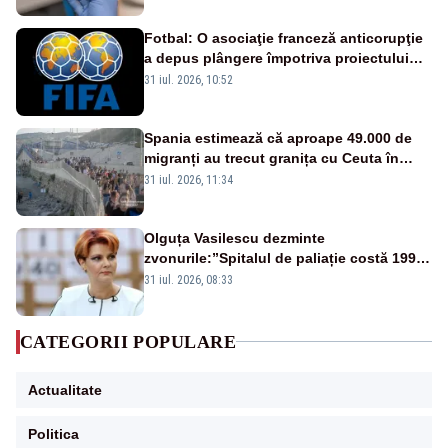
Fotbal: O asociaţie franceză anticorupţie
a depus plângere împotriva proiectului
FIFA
31 iul. 2026, 10:52
Spania estimează că aproape 49.000 de
migranți au trecut granița cu Ceuta în
ultimele 24 de ore. Bilanțul morților a
31 iul. 2026, 11:34
ajuns la 19
Olguța Vasilescu dezminte
zvonurile:”Spitalul de paliație costă 199
de milioane de euro, nu 500 de milioane”
31 iul. 2026, 08:33
CATEGORII POPULARE
Actualitate
Politica