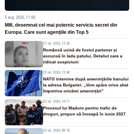
5 aug. 2026, 11:00
MI6, desemnat cel mai puternic serviciu secret din
Europa. Care sunt agenţiile din Top 5
27 iul. 2026, 12:38
Româncă ucisă de fostul partener și
ascunsă în lada patului. Detaliul care a
ridicat suspiciuni
23 iul. 2026, 13:48
NATO intervine după amenințările Iranului
la adresa Bulgariei: „Vom apăra orice aliat
împotriva oricărei amenințări”
22 iul. 2026, 10:11
Procesul lui Maduro pentru trafic de
droguri, propus să înceapă în iunie 2027
22 iul. 2026, 08:18