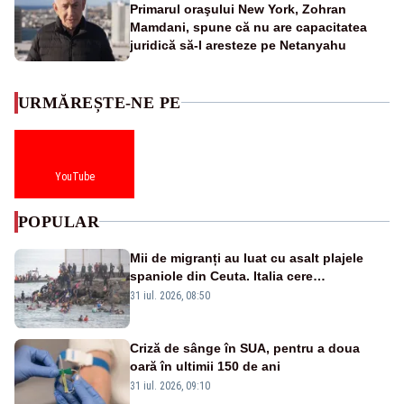
Primarul oraşului New York, Zohran
Mamdani, spune că nu are capacitatea
juridică să-l aresteze pe Netanyahu
URMĂREȘTE-NE PE
YouTube
POPULAR
Mii de migranți au luat cu asalt plajele
spaniole din Ceuta. Italia cere
suspendarea Spaniei din Schengen
31 iul. 2026, 08:50
Criză de sânge în SUA, pentru a doua
oară în ultimii 150 de ani
31 iul. 2026, 09:10