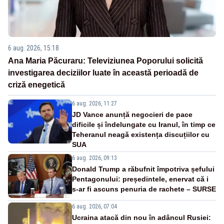
6 aug. 2026, 15:18
Ana Maria Păcuraru: Televiziunea Poporului solicită
investigarea deciziilor luate în această perioadă de
criză enegetică
6 aug. 2026, 11:27
JD Vance anunță negocieri de pace
dificile și îndelungate cu Iranul, în timp ce
Teheranul neagă existența discuțiilor cu
SUA
6 aug. 2026, 09:13
Donald Trump a răbufnit împotriva șefului
Pentagonului: președintele, enervat că i
s-ar fi ascuns penuria de rachete – SURSE
6 aug. 2026, 07:04
Ucraina atacă din nou în adâncul Rusiei: