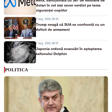
Meta, sancționată cu 567 de milioane de
dolari în cel mai sever verdict pe tema
siguranței copiilor
7 aug. 2026, 08:03
Trump neagă că SUA se confruntă cu un
deficit de armament
7 aug. 2026, 08:01
Japonia ordonă evacuări în așteptarea
taifunului Dolphin
POLITICA