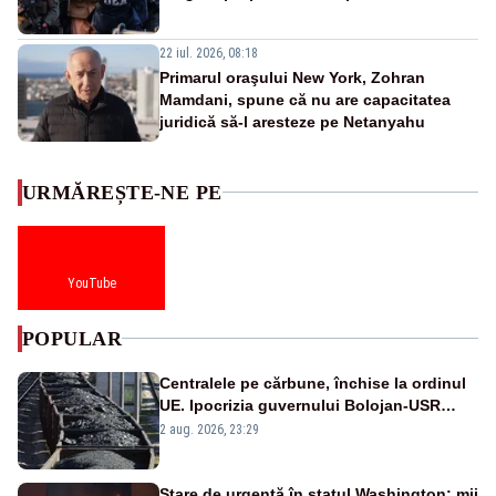
22 iul. 2026, 08:18
Primarul oraşului New York, Zohran
Mamdani, spune că nu are capacitatea
juridică să-l aresteze pe Netanyahu
URMĂREȘTE-NE PE
YouTube
POPULAR
Centralele pe cărbune, închise la ordinul
UE. Ipocrizia guvernului Bolojan-USR
după starea de alertă
2 aug. 2026, 23:29
Stare de urgență în statul Washington: mii