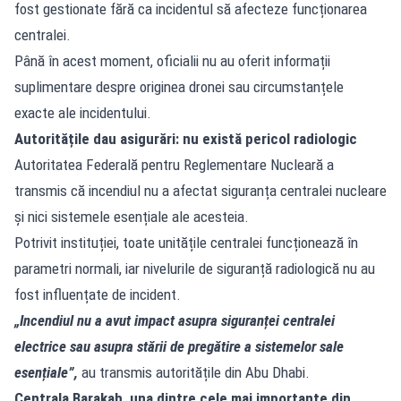
fost gestionate fără ca incidentul să afecteze funcționarea
centralei.
Până în acest moment, oficialii nu au oferit informații
suplimentare despre originea dronei sau circumstanțele
exacte ale incidentului.
Autoritățile dau asigurări: nu există pericol radiologic
Autoritatea Federală pentru Reglementare Nucleară a
transmis că incendiul nu a afectat siguranța centralei nucleare
și nici sistemele esențiale ale acesteia.
Potrivit instituției, toate unitățile centralei funcționează în
parametri normali, iar nivelurile de siguranță radiologică nu au
fost influențate de incident.
„Incendiul nu a avut impact asupra siguranței centralei
electrice sau asupra stării de pregătire a sistemelor sale
esențiale”,
au transmis autoritățile din Abu Dhabi.
Centrala Barakah, una dintre cele mai importante din