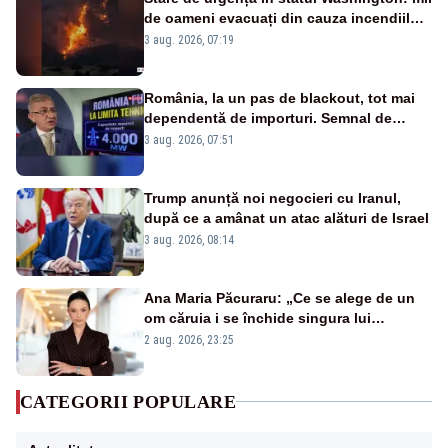
de oameni evacuați din cauza incendiilor
puternice de vegetație
3 aug. 2026, 07:19
România, la un pas de blackout, tot mai
dependentă de importuri. Semnal de
alarmă tras de un expert în energie
3 aug. 2026, 07:51
Trump anunță noi negocieri cu Iranul,
după ce a amânat un atac alături de Israel
3 aug. 2026, 08:14
Ana Maria Păcuraru: „Ce se alege de un
om căruia i se închide singura lui
portiță?”
2 aug. 2026, 23:25
CATEGORII POPULARE