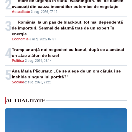
2
Stare de urgență în statul Washington: mii de oameni
evacuați din cauza incendiilor puternice de vegetație
Actualitate
-
3 aug. 2026, 07:19
3
România, la un pas de blackout, tot mai dependentă
de importuri. Semnal de alarmă tras de un expert în
energie
Economie
-
3 aug. 2026, 07:51
4
Trump anunță noi negocieri cu Iranul, după ce a amânat
un atac alături de Israel
Politica
-
3 aug. 2026, 08:14
5
Ana Maria Păcuraru: „Ce se alege de un om căruia i se
închide singura lui portiță?”
Sociale
-
2 aug. 2026, 23:25
ACTUALITATE