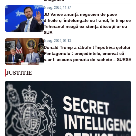
6 aug. 2026, 11:27
JD Vance anunță negocieri de pace
dificile și îndelungate cu Iranul, în timp ce
Teheranul neagă existența discuțiilor cu
SUA
6 aug. 2026, 09:13
Donald Trump a răbufnit împotriva șefului
Pentagonului: președintele, enervat că i
s-ar fi ascuns penuria de rachete – SURSE
JUSTITIE