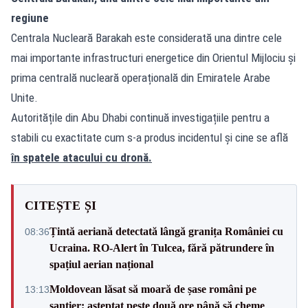
regiune
Centrala Nucleară Barakah este considerată una dintre cele
mai importante infrastructuri energetice din Orientul Mijlociu și
prima centrală nucleară operațională din Emiratele Arabe
Unite.
Autoritățile din Abu Dhabi continuă investigațiile pentru a
stabili cu exactitate cum s-a produs incidentul și cine se află
în spatele atacului cu dronă.
CITEȘTE ȘI
Țintă aeriană detectată lângă granița României cu
08:36
Ucraina. RO-Alert în Tulcea, fără pătrundere în
spațiul aerian național
Moldovean lăsat să moară de șase români pe
13:13
șantier: așteptat peste două ore până să cheme