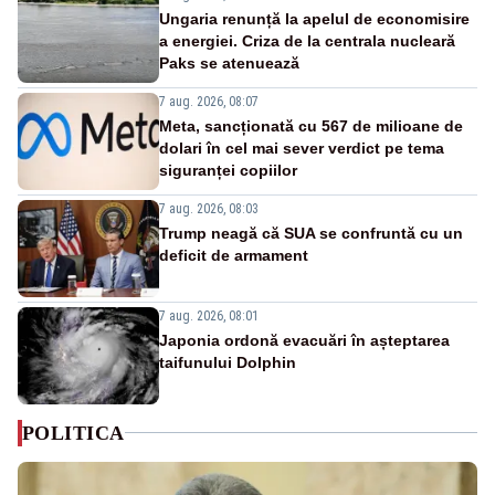
Ungaria renunță la apelul de economisire
a energiei. Criza de la centrala nucleară
Paks se atenuează
7 aug. 2026, 08:07
Meta, sancționată cu 567 de milioane de
dolari în cel mai sever verdict pe tema
siguranței copiilor
7 aug. 2026, 08:03
Trump neagă că SUA se confruntă cu un
deficit de armament
7 aug. 2026, 08:01
Japonia ordonă evacuări în așteptarea
taifunului Dolphin
POLITICA