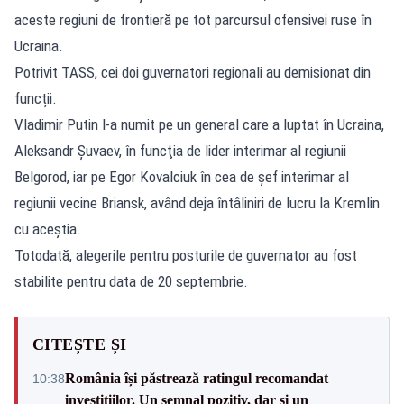
aceste regiuni de frontieră pe tot parcursul ofensivei ruse în
Ucraina.
Potrivit TASS, cei doi guvernatori regionali au demisionat din
funcții.
Vladimir Putin l-a numit pe un general care a luptat în Ucraina,
Aleksandr Şuvaev, în funcţia de lider interimar al regiunii
Belgorod, iar pe Egor Kovalciuk în cea de şef interimar al
regiunii vecine Briansk, având deja întâliniri de lucru la Kremlin
cu aceștia.
Totodată, alegerile pentru posturile de guvernator au fost
stabilite pentru data de 20 septembrie.
CITEȘTE ȘI
România își păstrează ratingul recomandat
10:38
investițiilor. Un semnal pozitiv, dar și un