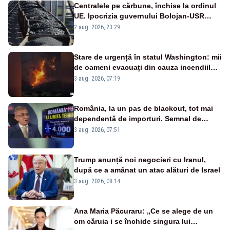
Centralele pe cărbune, închise la ordinul
UE. Ipocrizia guvernului Bolojan-USR
după starea de alertă
2 aug. 2026, 23:29
Stare de urgență în statul Washington: mii
de oameni evacuați din cauza incendiilor
puternice de vegetație
3 aug. 2026, 07:19
România, la un pas de blackout, tot mai
dependentă de importuri. Semnal de
alarmă tras de un expert în energie
3 aug. 2026, 07:51
Trump anunță noi negocieri cu Iranul,
după ce a amânat un atac alături de Israel
3 aug. 2026, 08:14
Ana Maria Păcuraru: „Ce se alege de un
om căruia i se închide singura lui