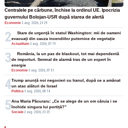
Centralele pe cărbune, închise la ordinul UE. Ipocrizia
guvernului Bolojan-USR după starea de alertă
Economie
·
2 aug. 2026, 23:29
2
Stare de urgență în statul Washington: mii de oameni
evacuați din cauza incendiilor puternice de vegetație
Actualitate
-
3 aug. 2026, 07:19
3
România, la un pas de blackout, tot mai dependentă
de importuri. Semnal de alarmă tras de un expert în
energie
Economie
-
3 aug. 2026, 07:51
4
Trump anunță noi negocieri cu Iranul, după ce a amânat
un atac alături de Israel
Politica
-
3 aug. 2026, 08:14
5
Ana Maria Păcuraru: „Ce se alege de un om căruia i se
închide singura lui portiță?”
Sociale
-
2 aug. 2026, 23:25