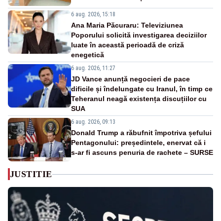
6 aug. 2026, 15:18
Ana Maria Păcuraru: Televiziunea
Poporului solicită investigarea deciziilor
luate în această perioadă de criză
enegetică
6 aug. 2026, 11:27
JD Vance anunță negocieri de pace
dificile și îndelungate cu Iranul, în timp ce
Teheranul neagă existența discuțiilor cu
SUA
6 aug. 2026, 09:13
Donald Trump a răbufnit împotriva șefului
Pentagonului: președintele, enervat că i
s-ar fi ascuns penuria de rachete – SURSE
JUSTITIE