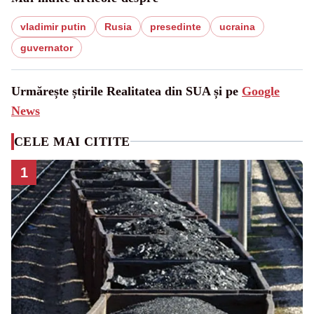
vladimir putin
Rusia
presedinte
ucraina
guvernator
Urmărește știrile Realitatea din SUA și pe
Google
News
CELE MAI CITITE
1