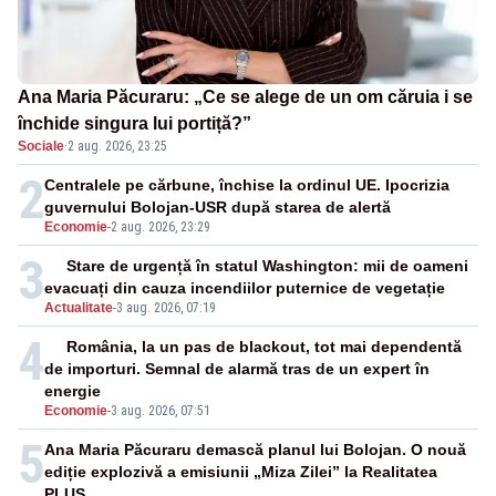
Ana Maria Păcuraru: „Ce se alege de un om căruia i se
închide singura lui portiță?”
Sociale
·
2 aug. 2026, 23:25
2
Centralele pe cărbune, închise la ordinul UE. Ipocrizia
guvernului Bolojan-USR după starea de alertă
Economie
-
2 aug. 2026, 23:29
3
Stare de urgență în statul Washington: mii de oameni
evacuați din cauza incendiilor puternice de vegetație
Actualitate
-
3 aug. 2026, 07:19
4
România, la un pas de blackout, tot mai dependentă
de importuri. Semnal de alarmă tras de un expert în
energie
Economie
-
3 aug. 2026, 07:51
5
Ana Maria Păcuraru demască planul lui Bolojan. O nouă
ediție explozivă a emisiunii „Miza Zilei” la Realitatea
PLUS