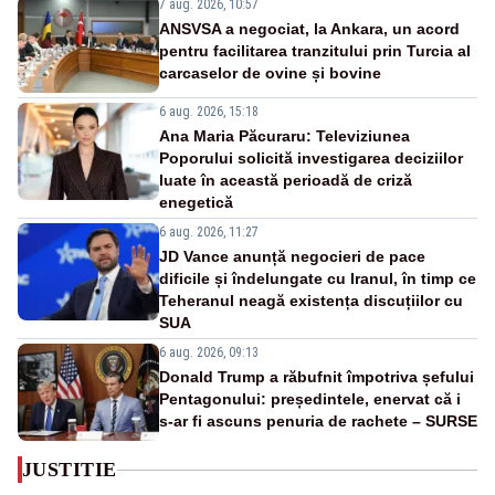
7 aug. 2026, 10:57
ANSVSA a negociat, la Ankara, un acord
pentru facilitarea tranzitului prin Turcia al
carcaselor de ovine și bovine
6 aug. 2026, 15:18
Ana Maria Păcuraru: Televiziunea
Poporului solicită investigarea deciziilor
luate în această perioadă de criză
enegetică
6 aug. 2026, 11:27
JD Vance anunță negocieri de pace
dificile și îndelungate cu Iranul, în timp ce
Teheranul neagă existența discuțiilor cu
SUA
6 aug. 2026, 09:13
Donald Trump a răbufnit împotriva șefului
Pentagonului: președintele, enervat că i
s-ar fi ascuns penuria de rachete – SURSE
JUSTITIE