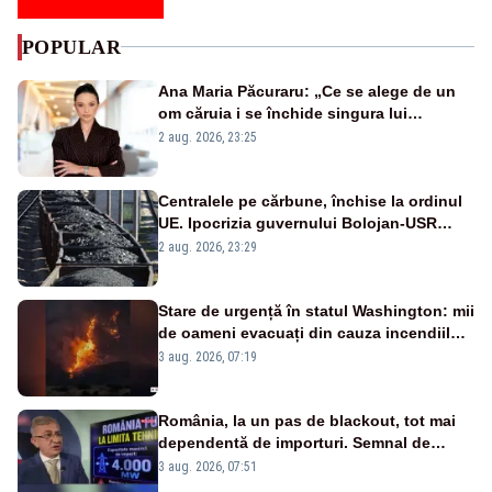
POPULAR
Ana Maria Păcuraru: „Ce se alege de un
om căruia i se închide singura lui
portiță?”
2 aug. 2026, 23:25
Centralele pe cărbune, închise la ordinul
UE. Ipocrizia guvernului Bolojan-USR
după starea de alertă
2 aug. 2026, 23:29
Stare de urgență în statul Washington: mii
de oameni evacuați din cauza incendiilor
puternice de vegetație
3 aug. 2026, 07:19
România, la un pas de blackout, tot mai
dependentă de importuri. Semnal de
alarmă tras de un expert în energie
3 aug. 2026, 07:51