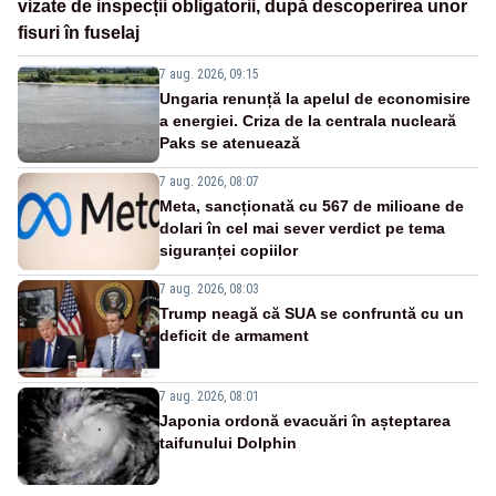
vizate de inspecții obligatorii, după descoperirea unor
fisuri în fuselaj
7 aug. 2026, 09:15
Ungaria renunță la apelul de economisire
a energiei. Criza de la centrala nucleară
Paks se atenuează
7 aug. 2026, 08:07
Meta, sancționată cu 567 de milioane de
dolari în cel mai sever verdict pe tema
siguranței copiilor
7 aug. 2026, 08:03
Trump neagă că SUA se confruntă cu un
deficit de armament
7 aug. 2026, 08:01
Japonia ordonă evacuări în așteptarea
taifunului Dolphin