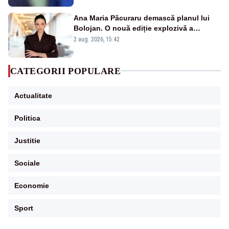
Ana Maria Păcuraru demască planul lui
Bolojan. O nouă ediție explozivă a
emisiunii „Miza Zilei” la Realitatea PLUS
2 aug. 2026, 15:42
CATEGORII POPULARE
Actualitate
Politica
Justitie
Sociale
Economie
Sport