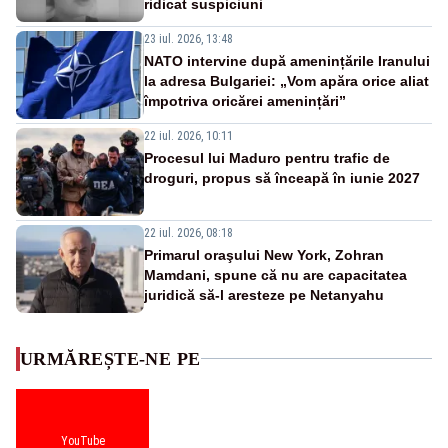
ridicat suspiciuni
23 iul. 2026, 13:48
NATO intervine după amenințările Iranului
la adresa Bulgariei: „Vom apăra orice aliat
împotriva oricărei amenințări”
22 iul. 2026, 10:11
Procesul lui Maduro pentru trafic de
droguri, propus să înceapă în iunie 2027
22 iul. 2026, 08:18
Primarul oraşului New York, Zohran
Mamdani, spune că nu are capacitatea
juridică să-l aresteze pe Netanyahu
URMĂREȘTE-NE PE
YouTube