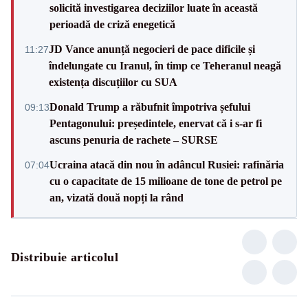
solicită investigarea deciziilor luate în această
perioadă de criză enegetică
JD Vance anunță negocieri de pace dificile și
11:27
îndelungate cu Iranul, în timp ce Teheranul neagă
existența discuțiilor cu SUA
Donald Trump a răbufnit împotriva șefului
09:13
Pentagonului: președintele, enervat că i s-ar fi
ascuns penuria de rachete – SURSE
Ucraina atacă din nou în adâncul Rusiei: rafinăria
07:04
cu o capacitate de 15 milioane de tone de petrol pe
an, vizată două nopți la rând
Distribuie articolul