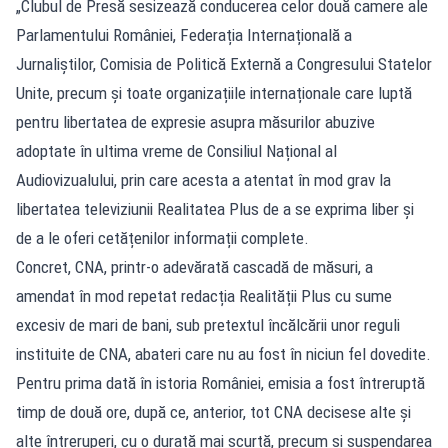
„Clubul de Presă sesizează conducerea celor două camere ale
Parlamentului României, Federația Internațională a
Jurnaliștilor, Comisia de Politică Externă a Congresului Statelor
Unite, precum și toate organizațiile internaționale care luptă
pentru libertatea de expresie asupra măsurilor abuzive
adoptate în ultima vreme de Consiliul Național al
Audiovizualului, prin care acesta a atentat în mod grav la
libertatea televiziunii Realitatea Plus de a se exprima liber și
de a le oferi cetățenilor informații complete.
Concret, CNA, printr-o adevărată cascadă de măsuri, a
amendat în mod repetat redacția Realității Plus cu sume
excesiv de mari de bani, sub pretextul încălcării unor reguli
instituite de CNA, abateri care nu au fost în niciun fel dovedite.
Pentru prima dată în istoria României, emisia a fost întreruptă
timp de două ore, după ce, anterior, tot CNA decisese alte și
alte întreruperi, cu o durată mai scurtă, precum și suspendarea