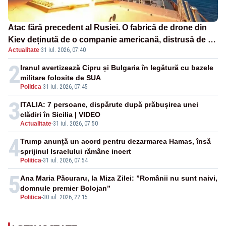
Atac fără precedent al Rusiei. O fabrică de drone din
Kiev deținută de o companie americană, distrusă de o
Actualitate
·
31 iul. 2026, 07:40
rachetă rusească
2
Iranul avertizează Cipru și Bulgaria în legătură cu bazele
militare folosite de SUA
Politica
-
31 iul. 2026, 07:45
3
ITALIA: 7 persoane, dispărute după prăbușirea unei
clădiri în Sicilia | VIDEO
Actualitate
-
31 iul. 2026, 07:50
4
Trump anunță un acord pentru dezarmarea Hamas, însă
sprijinul Israelului rămâne incert
Politica
-
31 iul. 2026, 07:54
5
Ana Maria Păcuraru, la Miza Zilei: ”Românii nu sunt naivi,
domnule premier Bolojan”
Politica
-
30 iul. 2026, 22:15