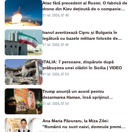
Atac fără precedent al Rusiei. O fabrică de
drone din Kiev deținută de o companie
americană, distrusă de o rachetă
31 iul. 2026, 07:40
rusească
Iranul avertizează Cipru și Bulgaria în
legătură cu bazele militare folosite de
SUA
31 iul. 2026, 07:45
ITALIA: 7 persoane, dispărute după
prăbușirea unei clădiri în Sicilia | VIDEO
31 iul. 2026, 07:50
Trump anunță un acord pentru
dezarmarea Hamas, însă sprijinul
Israelului rămâne incert
31 iul. 2026, 07:54
Ana Maria Păcuraru, la Miza Zilei:
”Românii nu sunt naivi, domnule premier