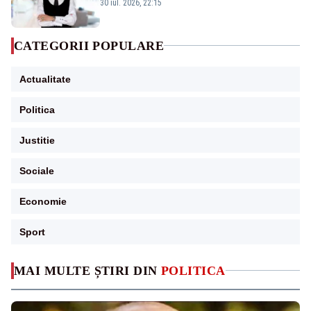
Bolojan”
30 iul. 2026, 22:15
CATEGORII POPULARE
Actualitate
Politica
Justitie
Sociale
Economie
Sport
MAI MULTE ȘTIRI DIN
POLITICA