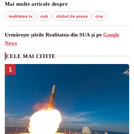
Mai multe articole despre
realitatea tv
cub
clubul de presa
cna
Urmărește știrile Realitatea din SUA și pe
Google
News
CELE MAI CITITE
1