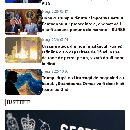
SUA
6 aug. 2026, 09:13
Donald Trump a răbufnit împotriva șefului
Pentagonului: președintele, enervat că i
s-ar fi ascuns penuria de rachete – SURSE
6 aug. 2026, 07:04
Ucraina atacă din nou în adâncul Rusiei:
rafinăria cu o capacitate de 15 milioane
de tone de petrol pe an, vizată două nopți
la rând
5 aug. 2026, 10:36
Trump, după o zi întreagă de negocieri cu
Iranul: „Strâmtoarea Ormuz va fi deschisă
foarte curând”
JUSTITIE