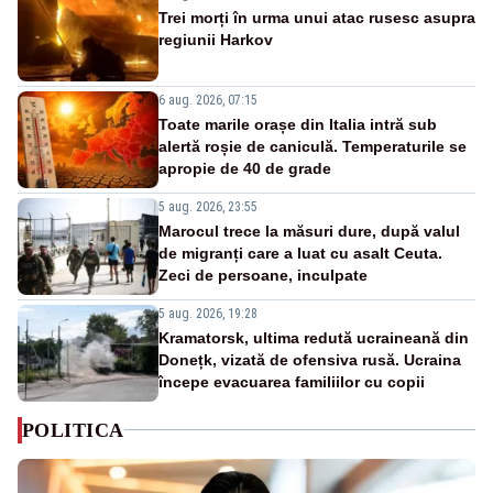
Trei morți în urma unui atac rusesc asupra
regiunii Harkov
6 aug. 2026, 07:15
Toate marile orașe din Italia intră sub
alertă roșie de caniculă. Temperaturile se
apropie de 40 de grade
5 aug. 2026, 23:55
Marocul trece la măsuri dure, după valul
de migranți care a luat cu asalt Ceuta.
Zeci de persoane, inculpate
5 aug. 2026, 19:28
Kramatorsk, ultima redută ucraineană din
Donețk, vizată de ofensiva rusă. Ucraina
începe evacuarea familiilor cu copii
POLITICA