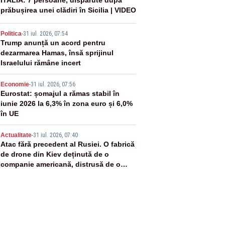
2
ITALIA: 7 persoane, dispărute după
prăbușirea unei clădiri în Sicilia | VIDEO
3
Politica
-
31 iul. 2026, 07:54
Trump anunță un acord pentru
dezarmarea Hamas, însă sprijinul
Israelului rămâne incert
4
Economie
-
31 iul. 2026, 07:56
Eurostat: șomajul a rămas stabil în
iunie 2026 la 6,3% în zona euro și 6,0%
în UE
5
Actualitate
-
31 iul. 2026, 07:40
Atac fără precedent al Rusiei. O fabrică
de drone din Kiev deținută de o
companie americană, distrusă de o
rachetă rusească