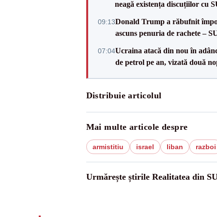
neagă existența discuțiilor cu 
Donald Trump a răbufnit împotri
09:13
ascuns penuria de rachete – 
Ucraina atacă din nou în adâncu
07:04
de petrol pe an, vizată două no
Distribuie articolul
Mai multe articole despre
armistitiu
israel
liban
razboi
Urmărește știrile Realitatea din S