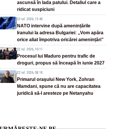
ascunsă în lada patului. Detaliul care a
ridicat suspiciuni
23 iul. 2026, 13:48
NATO intervine după amenințările
Iranului la adresa Bulgariei: „Vom apăra
orice aliat împotriva oricărei amenințări”
22 iul. 2026, 10:11
Procesul lui Maduro pentru trafic de
droguri, propus să înceapă în iunie 2027
22 iul. 2026, 08:18
Primarul oraşului New York, Zohran
Mamdani, spune că nu are capacitatea
juridică să-l aresteze pe Netanyahu
URMĂREȘTE-NE PE