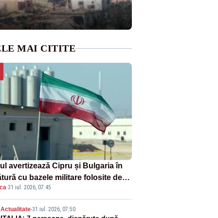
LE MAI CITITE
ul avertizează Cipru și Bulgaria în
tură cu bazele militare folosite de
ica
·
31 iul. 2026, 07:45
A
Actualitate
-
31 iul. 2026, 07:50