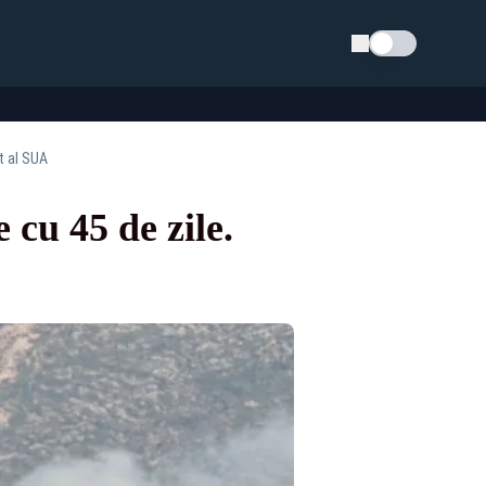
Schimba tema
t al SUA
 cu 45 de zile.