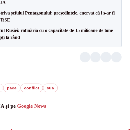
SUA
va șefului Pentagonului: președintele, enervat că i s-ar fi
SURSE
l Rusiei: rafinăria cu o capacitate de 15 milioane de tone
pți la rând
pace
conflict
sua
UA și pe
Google News