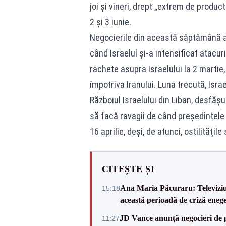
joi şi vineri, drept „extrem de product
2 şi 3 iunie.
Negocierile din această săptămână au 
când Israelul şi-a intensificat atacu
rachete asupra Israelului la 2 martie, 
împotriva Iranului. Luna trecută, Israe
Războiul Israelului din Liban, desfăşur
să facă ravagii de când preşedintele
16 aprilie, deşi, de atunci, ostilităţil
CITEȘTE ȘI
Ana Maria Păcuraru: Televiziune
15:18
această perioadă de criză enege
JD Vance anunță negocieri de pa
11:27