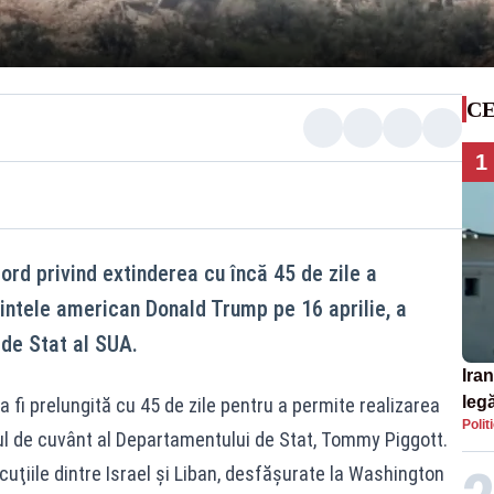
CE
1
cord privind extinderea cu încă 45 de zile a
dintele american Donald Trump pe 16 aprilie, a
de Stat al SUA.
Iran
legă
 va fi prelungită cu 45 de zile pentru a permite realizarea
Polit
SU
rul de cuvânt al Departamentului de Stat, Tommy Piggott.
cuţiile dintre Israel şi Liban, desfăşurate la Washington