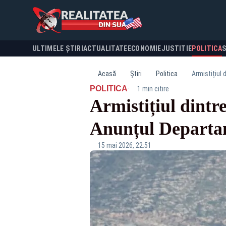
ULTIMELE ȘTIRI
ACTUALITATE
ECONOMIE
JUSTITIE
POLITICA
Acasă
Știri
Politica
Armistițiul 
·
POLITICA
1 min citire
Armistițiul dintre
Anunțul Departam
15 mai 2026, 22:51