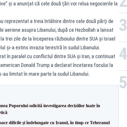
ive” şi a anunţat că cele două ţări vor relua negocierile la
reprezentat a treia întâlnire dintre cele două părţi de
rile aeriene asupra Libanului, după ce Hezbollah a lansat
la trei zile de la începerea războiului dintre SUA şi Israel
lul şi-a extins invazia terestră în sudul Libanului.
at în paralel cu conflictul dintre SUA şi Iran, a continuat
 american Donald Trump a declarat încetarea focului la
e s-au limitat în mare parte la sudul Libanului.
a Poporului solicită investigarea deciziilor luate în
tică
ce dificile și îndelungate cu Iranul, în timp ce Teheranul