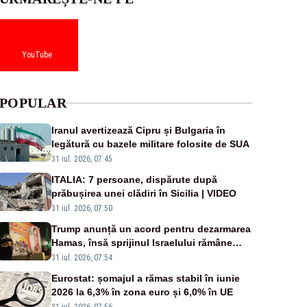
YouTube
POPULAR
Iranul avertizează Cipru și Bulgaria în
legătură cu bazele militare folosite de SUA
31 iul. 2026, 07:45
ITALIA: 7 persoane, dispărute după
prăbușirea unei clădiri în Sicilia | VIDEO
31 iul. 2026, 07:50
Trump anunță un acord pentru dezarmarea
Hamas, însă sprijinul Israelului rămâne
incert
31 iul. 2026, 07:54
Eurostat: șomajul a rămas stabil în iunie
2026 la 6,3% în zona euro și 6,0% în UE