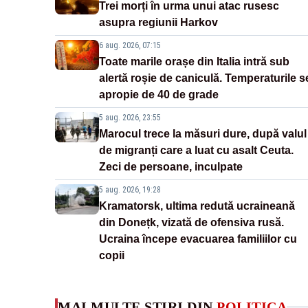
Trei morți în urma unui atac rusesc
asupra regiunii Harkov
6 aug. 2026, 07:15
Toate marile orașe din Italia intră sub
alertă roșie de caniculă. Temperaturile s
apropie de 40 de grade
5 aug. 2026, 23:55
Marocul trece la măsuri dure, după valul
de migranți care a luat cu asalt Ceuta.
Zeci de persoane, inculpate
5 aug. 2026, 19:28
Kramatorsk, ultima redută ucraineană
din Donețk, vizată de ofensiva rusă.
Ucraina începe evacuarea familiilor cu
copii
MAI MULTE ȘTIRI DIN
POLITICA