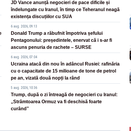
JD Vance anunță negocieri de pace dificile și
îndelungate cu Iranul, în timp ce Teheranul neagă
existența discuțiilor cu SUA
6 aug. 2026, 09:13
e
Donald Trump a răbufnit împotriva șefului
Pentagonului: președintele, enervat că i s-ar fi
ascuns penuria de rachete – SURSE
6 aug. 2026, 07:04
Ucraina atacă din nou în adâncul Rusiei: rafinăria
cu o capacitate de 15 milioane de tone de petrol
pe an, vizată două nopți la rând
5 aug. 2026, 10:36
Trump, după o zi întreagă de negocieri cu Iranul:
„Strâmtoarea Ormuz va fi deschisă foarte
curând”