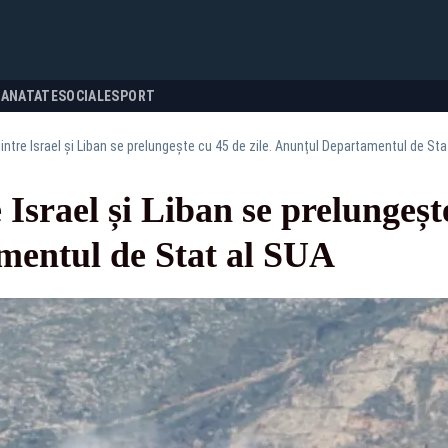
SANATATE
SOCIALE
SPORT
dintre Israel și Liban se prelungește cu 45 de zile. Anunțul Departamentul de Sta
 Israel și Liban se prelungește
entul de Stat al SUA