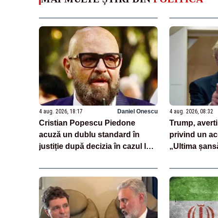
4 aug. 2026, 18:17
Daniel Onescu
4 aug. 2026, 08:32
Cristian Popescu Piedone
Trump, avert
acuză un dublu standard în
privind un a
justiție după decizia în cazul lui
„Ultima șansă
Dominic Fritz: „Pentru mine trei
decapitare”
ani interdicție, pentru el o
reducere de 10%”