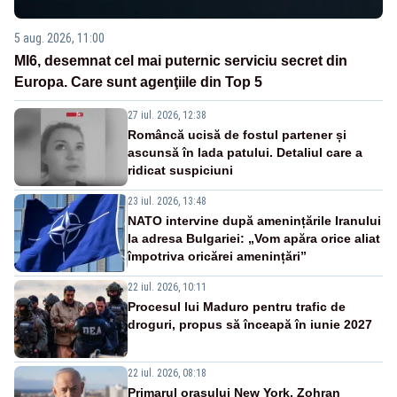
5 aug. 2026, 11:00
MI6, desemnat cel mai puternic serviciu secret din
Europa. Care sunt agenţiile din Top 5
27 iul. 2026, 12:38
Româncă ucisă de fostul partener și
ascunsă în lada patului. Detaliul care a
ridicat suspiciuni
23 iul. 2026, 13:48
NATO intervine după amenințările Iranului
la adresa Bulgariei: „Vom apăra orice aliat
împotriva oricărei amenințări”
22 iul. 2026, 10:11
Procesul lui Maduro pentru trafic de
droguri, propus să înceapă în iunie 2027
22 iul. 2026, 08:18
Primarul oraşului New York, Zohran