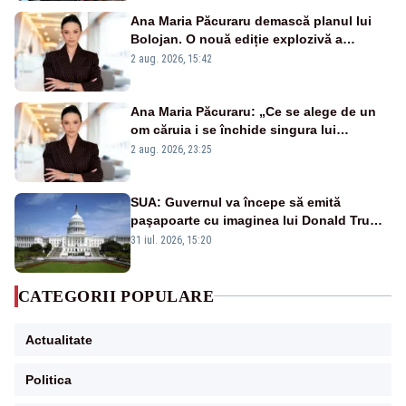
Ana Maria Păcuraru demască planul lui
Bolojan. O nouă ediție explozivă a
emisiunii „Miza Zilei” la Realitatea PLUS
2 aug. 2026, 15:42
Ana Maria Păcuraru: „Ce se alege de un
om căruia i se închide singura lui
portiță?”
2 aug. 2026, 23:25
SUA: Guvernul va începe să emită
paşapoarte cu imaginea lui Donald Trump
începând cu 8 august
31 iul. 2026, 15:20
CATEGORII POPULARE
Actualitate
Politica