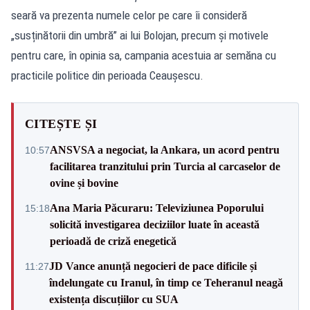
seară va prezenta numele celor pe care îi consideră
„susținătorii din umbră” ai lui Bolojan, precum și motivele
pentru care, în opinia sa, campania acestuia ar semăna cu
practicile politice din perioada Ceaușescu.
CITEȘTE ȘI
ANSVSA a negociat, la Ankara, un acord pentru
10:57
facilitarea tranzitului prin Turcia al carcaselor de
ovine și bovine
Ana Maria Păcuraru: Televiziunea Poporului
15:18
solicită investigarea deciziilor luate în această
perioadă de criză enegetică
JD Vance anunță negocieri de pace dificile și
11:27
îndelungate cu Iranul, în timp ce Teheranul neagă
existența discuțiilor cu SUA