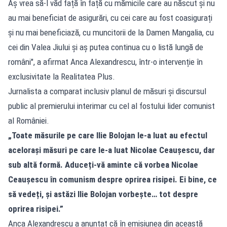
Aș vrea să-l văd față în față cu mămicile care au născut și nu
au mai beneficiat de asigurări, cu cei care au fost coasigurați
și nu mai beneficiază, cu muncitorii de la Damen Mangalia, cu
cei din Valea Jiului și aș putea continua cu o listă lungă de
români", a afirmat Anca Alexandrescu, într-o intervenție în
exclusivitate la Realitatea Plus.
Jurnalista a comparat inclusiv planul de măsuri și discursul
public al premierului interimar cu cel al fostului lider comunist
al României.
„Toate măsurile pe care Ilie Bolojan le-a luat au efectul
acelorași măsuri pe care le-a luat Nicolae Ceaușescu, dar
sub altă formă. Aduceți-vă aminte că vorbea Nicolae
Ceaușescu în comunism despre oprirea risipei. Ei bine, ce
să vedeți, și astăzi Ilie Bolojan vorbește… tot despre
oprirea risipei.”
Anca Alexandrescu a anunțat că în emisiunea din această