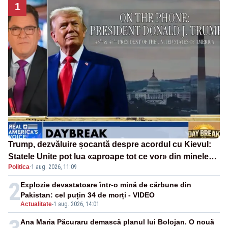
1
Trump, dezvăluire șocantă despre acordul cu Kievul:
Statele Unite pot lua «aproape tot ce vor» din minele
Politica
·
1 aug. 2026, 11:09
Ucrainei”
2
Explozie devastatoare într-o mină de cărbune din
Pakistan: cel puțin 34 de morți - VIDEO
Actualitate
-
1 aug. 2026, 14:01
Ana Maria Păcuraru demască planul lui Bolojan. O nouă