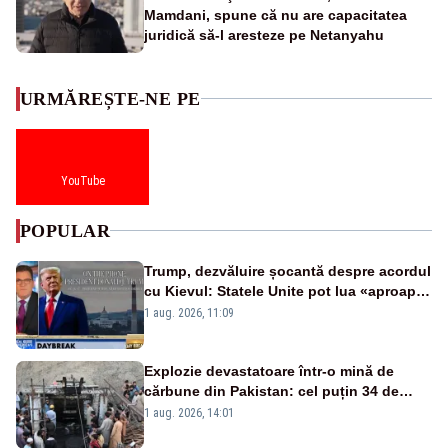
Mamdani, spune că nu are capacitatea
juridică să-l aresteze pe Netanyahu
URMĂREȘTE-NE PE
YouTube
POPULAR
Trump, dezvăluire șocantă despre acordul
cu Kievul: Statele Unite pot lua «aproape
tot ce vor» din minele Ucrainei”
1 aug. 2026, 11:09
Explozie devastatoare într-o mină de
cărbune din Pakistan: cel puțin 34 de
morți - VIDEO
1 aug. 2026, 14:01