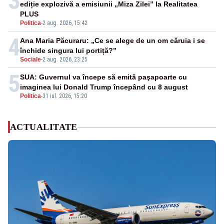
3
ediție explozivă a emisiunii „Miza Zilei” la Realitatea
PLUS
Politica
-
2 aug. 2026, 15:42
4
Ana Maria Păcuraru: „Ce se alege de un om căruia i se
închide singura lui portiță?”
Sociale
-
2 aug. 2026, 23:25
5
SUA: Guvernul va începe să emită paşapoarte cu
imaginea lui Donald Trump începând cu 8 august
Politica
-
31 iul. 2026, 15:20
ACTUALITATE