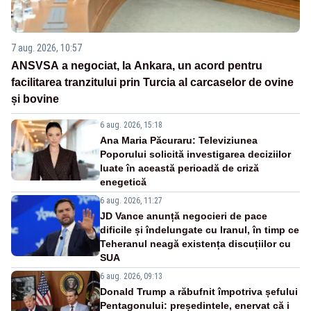
7 aug. 2026, 10:57
ANSVSA a negociat, la Ankara, un acord pentru
facilitarea tranzitului prin Turcia al carcaselor de ovine
și bovine
6 aug. 2026, 15:18
Ana Maria Păcuraru: Televiziunea
Poporului solicită investigarea deciziilor
luate în această perioadă de criză
enegetică
6 aug. 2026, 11:27
JD Vance anunță negocieri de pace
dificile și îndelungate cu Iranul, în timp ce
Teheranul neagă existența discuțiilor cu
SUA
6 aug. 2026, 09:13
Donald Trump a răbufnit împotriva șefului
Pentagonului: președintele, enervat că i