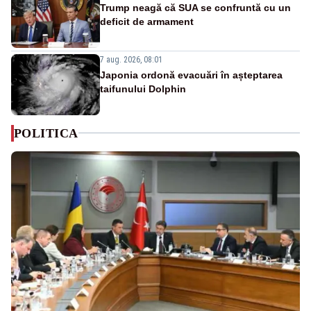
Trump neagă că SUA se confruntă cu un
deficit de armament
7 aug. 2026, 08:01
Japonia ordonă evacuări în așteptarea
taifunului Dolphin
POLITICA