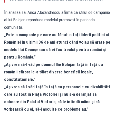
În analiza sa, Anca Alexandrescu afirmă că stilul de campanie
al lui Bolojan reproduce modelul promovat în perioada
comunistă.
„Este o campanie pe care au făcut-o toți liderii politici ai
României în ultimii 36 de ani atunci când voiau să arate pe
modelul lui Ceaușescu că ei fac treabă pentru români și
pentru România.”
„Aș vrea să-l văd pe domnul Ilie Bolojan față în față cu
românii cărora le-a tăiat diverse beneficii legale,
constituționale.”
„Aș vrea să-l văd față în față cu persoanele cu dizabilități
care au fost în Piața Victoriei și nu s-a deranjat să
coboare din Palatul Victoria, să le întindă mâna și să
vorbească cu ei, să-i asculte ce probleme au.”