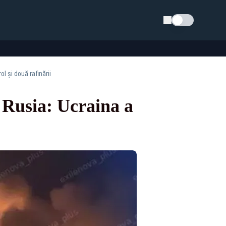
Schimba tema
l și două rafinării
n Rusia: Ucraina a