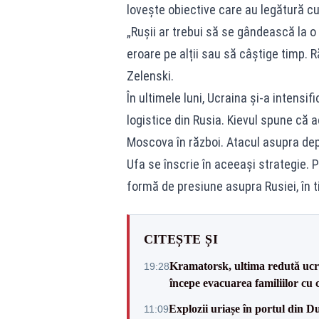
lovește obiective care au legătură cu 
„Rușii ar trebui să se gândească la o 
eroare pe alții sau să câștige timp. R
Zelenski.
În ultimele luni, Ucraina și-a intensi
logistice din Rusia. Kievul spune că 
Moscova în război. Atacul asupra depo
Ufa se înscrie în aceeași strategie. 
formă de presiune asupra Rusiei, în t
CITEȘTE ȘI
Kramatorsk, ultima redută ucra
19:28
începe evacuarea familiilor cu 
Explozii uriașe în portul din D
11:09