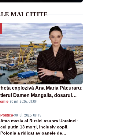
LE MAI CITITE
heta explozivă Ana Maria Păcuraru:
tierul Damen Mangalia, dosarul
omie
·
30 iul. 2026, 08:09
e scufundă apărarea României
2
Politica
-
30 iul. 2026, 08:15
Atac masiv al Rusiei asupra Ucrainei:
cel puțin 13 morți, inclusiv copii.
Polonia a ridicat avioanele de