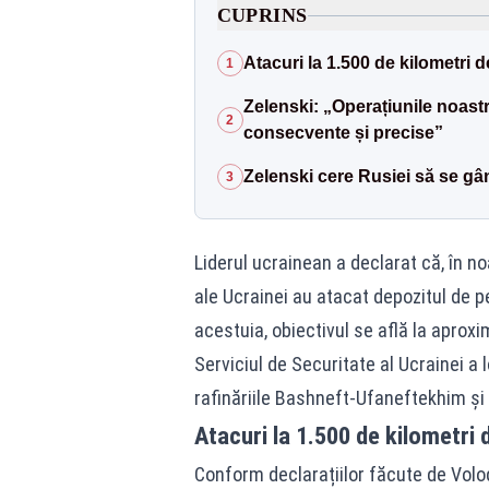
CUPRINS
Atacuri la 1.500 de kilometri de
1
Zelenski: „Operațiunile noast
2
consecvente și precise”
Zelenski cere Rusiei să se gâ
3
Liderul ucrainean a declarat că, în no
ale Ucrainei au atacat depozitul de p
acestuia, obiectivul se află la aproxim
Serviciul de Securitate al Ucrainei a 
rafinăriile Bashneft-Ufaneftekhim și 
Atacuri la 1.500 de kilometri d
Conform declarațiilor făcute de Volodi