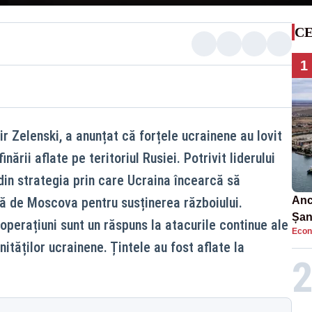
CE
1
r Zelenski, a anunțat că forțele ucrainene au lovit
nării aflate pe teritoriul Rusiei. Potrivit liderului
 din strategia prin care Ucraina încearcă să
tă de Moscova pentru susținerea războiului.
Anc
Șan
operațiuni sunt un răspuns la atacurile continue ale
Econ
car
ităților ucrainene. Țintele au fost aflate la
.