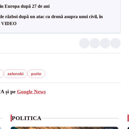
din Europa după 27 de ani
e război după un atac cu dronă asupra unui civil, în
at VIDEO
zelenski
putin
UA și pe
Google News
POLITICA