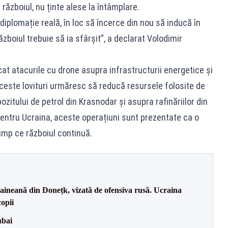
războiul, nu ținte alese la întâmplare.
diplomație reală, în loc să încerce din nou să inducă în
ăzboiul trebuie să ia sfârșit”, a declarat Volodimir
ficat atacurile cu drone asupra infrastructurii energetice și
aceste lovituri urmăresc să reducă resursele folosite de
zitului de petrol din Krasnodar și asupra rafinăriilor din
Pentru Ucraina, aceste operațiuni sunt prezentate ca o
imp ce războiul continuă.
ineană din Donețk, vizată de ofensiva rusă. Ucraina
copii
ubai