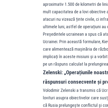
aproximativ 1.500 de kilometri de lini
mult capacitatea de a lovi obiective a
atacuri nu vizează ținte civile, ci in
ultimele luni, astfel de operațiuni au
Președintele ucrainean a spus că atac
Ucrainei. Prin această formulare, Ki
care alimentează mașinăria de război 
implicați în aceste misiuni și a vorbi
pe un răspuns calculat la prelungire
Zelenski: „Operațiunile noast
răspunsuri consecvente și pr
Volodimir Zelenski a transmis că Ucr
lovituri asupra obiectivelor care susț
că Rusia prelungește conflictul și co