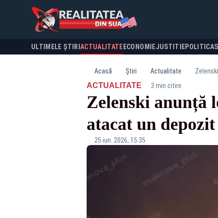
ULTIMELE ȘTIRI
ACTUALITATE
ECONOMIE
JUSTITIE
POLITICA
Acasă
Știri
Actualitate
Zelenski
·
ACTUALITATE
3 min citire
Zelenski anunță l
atacat un depozit 
25 iun. 2026, 15:35