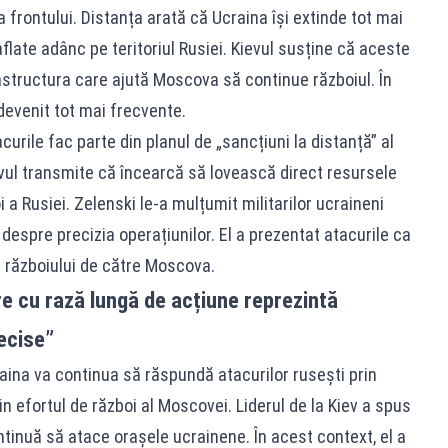
a frontului. Distanța arată că Ucraina își extinde tot mai
flate adânc pe teritoriul Rusiei. Kievul susține că aceste
frastructura care ajută Moscova să continue războiul. În
 devenit tot mai frecvente.
urile fac parte din planul de „sancțiuni la distanță” al
evul transmite că încearcă să lovească direct resursele
a Rusiei. Zelenski le-a mulțumit militarilor ucraineni
t despre precizia operațiunilor. El a prezentat atacurile ca
a războiului de către Moscova.
re cu rază lungă de acțiune reprezintă
ecise”
aina va continua să răspundă atacurilor rusești prin
in efortul de război al Moscovei. Liderul de la Kiev a spus
ntinuă să atace orașele ucrainene. În acest context, el a