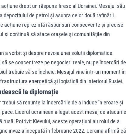
 acțiune drept un răspuns firesc al Ucrainei. Mesajul său
 depozitului de petrol și asupra celor două rafinării.
de acțiune reprezintă răspunsuri consecvente și precise
ul și continuă să atace orașele și comunitățile din
n a vorbit și despre nevoia unei soluții diplomatice.
i să se concentreze pe negocieri reale, nu pe încercări de
oiul trebuie să se încheie. Mesajul vine într-un moment în
astructura energetică și logistică din interiorul Rusiei.
ndească la diplomație
trebui să renunțe la încercările de a induce în eroare și
e pace. Liderul ucrainean a legat acest mesaj de atacurile
 rusă. Potrivit Kievului, aceste operațiuni au rolul de a
ine invazia începută în februarie 2022. Ucraina afirmă că