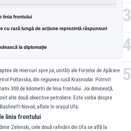
 linia frontului
re cu rază lungă de acțiune reprezintă răspunsuri
ndească la diplomație
aptea de miercuri spre joi, unități ale Forțelor de Apărare
etrol Poltavska, din regiunea rusă Krasnodar. Potrivit
ativ 300 de kilometri de linia frontului. Joi dimineață,
lovit alte două obiective petroliere. Este vorba despre
Bashneft-Novoil, aflate în orașul Ufa.
e linia frontului
mir Zelenski, cele două rafinării din Ufa se află la