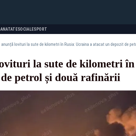
SANATATE
SOCIALE
SPORT
 anunță lovituri la sute de kilometri în Rusia: Ucraina a atacat un depozit de petro
ovituri la sute de kilometri î
de petrol și două rafinării