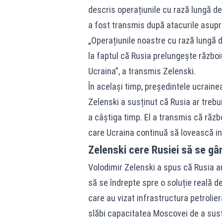
descris operațiunile cu rază lungă de
a fost transmis după atacurile asupra
„Operațiunile noastre cu rază lungă 
la faptul că Rusia prelungește război
Ucraina”, a transmis Zelenski.
În același timp, președintele ucrainea
Zelenski a susținut că Rusia ar trebu
a câștiga timp. El a transmis că răzb
care Ucraina continuă să lovească infr
Zelenski cere Rusiei să se gâ
Volodimir Zelenski a spus că Rusia ar 
să se îndrepte spre o soluție reală d
care au vizat infrastructura petrolieră
slăbi capacitatea Moscovei de a susț