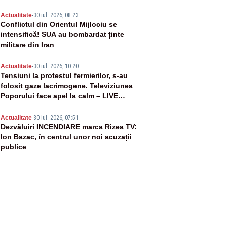
vânătoare
3
Actualitate
-
30 iul. 2026, 08:23
Conflictul din Orientul Mijlociu se
intensifică! SUA au bombardat ținte
militare din Iran
4
Actualitate
-
30 iul. 2026, 10:20
Tensiuni la protestul fermierilor, s-au
folosit gaze lacrimogene. Televiziunea
Poporului face apel la calm – LIVE
TEXT
5
Actualitate
-
30 iul. 2026, 07:51
Dezvăluiri INCENDIARE marca Rizea TV:
Ion Bazac, în centrul unor noi acuzații
publice