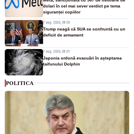
dolari în cel mai sever verdict pe tema
siguranței copiilor
7 aug. 2026, 08:03
Trump neagă că SUA se confruntă cu un
deficit de armament
7 aug. 2026, 08:01
Japonia ordonă evacuări în așteptarea
taifunului Dolphin
POLITICA