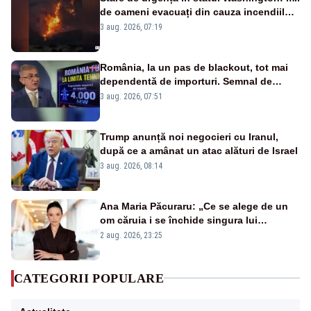
de oameni evacuați din cauza incendiilor
puternice de vegetație
3 aug. 2026, 07:19
România, la un pas de blackout, tot mai
dependentă de importuri. Semnal de
alarmă tras de un expert în energie
3 aug. 2026, 07:51
Trump anunță noi negocieri cu Iranul,
după ce a amânat un atac alături de Israel
3 aug. 2026, 08:14
Ana Maria Păcuraru: „Ce se alege de un
om căruia i se închide singura lui
portiță?”
2 aug. 2026, 23:25
CATEGORII POPULARE