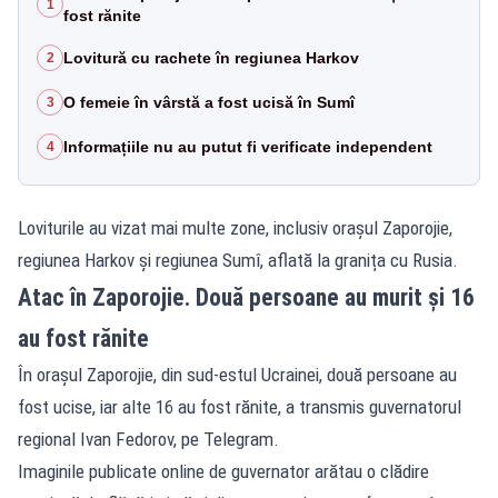
1
fost rănite
Lovitură cu rachete în regiunea Harkov
2
O femeie în vârstă a fost ucisă în Sumî
3
Informațiile nu au putut fi verificate independent
4
Loviturile au vizat mai multe zone, inclusiv orașul Zaporojie,
regiunea Harkov și regiunea Sumî, aflată la granița cu Rusia.
Atac în Zaporojie. Două persoane au murit și 16
au fost rănite
În orașul Zaporojie, din sud-estul Ucrainei, două persoane au
fost ucise, iar alte 16 au fost rănite, a transmis guvernatorul
regional Ivan Fedorov, pe Telegram.
Imaginile publicate online de guvernator arătau o clădire