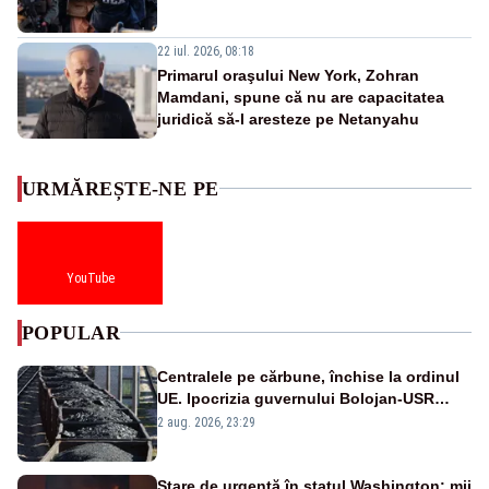
22 iul. 2026, 08:18
Primarul oraşului New York, Zohran
Mamdani, spune că nu are capacitatea
juridică să-l aresteze pe Netanyahu
URMĂREȘTE-NE PE
YouTube
POPULAR
Centralele pe cărbune, închise la ordinul
UE. Ipocrizia guvernului Bolojan-USR
după starea de alertă
2 aug. 2026, 23:29
Stare de urgență în statul Washington: mii