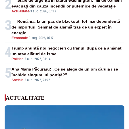
2
Stare de urgență în statul Washington: mii de oameni
evacuați din cauza incendiilor puternice de vegetație
Actualitate
-
3 aug. 2026, 07:19
3
România, la un pas de blackout, tot mai dependentă
de importuri. Semnal de alarmă tras de un expert în
energie
Economie
-
3 aug. 2026, 07:51
4
Trump anunță noi negocieri cu Iranul, după ce a amânat
un atac alături de Israel
Politica
-
3 aug. 2026, 08:14
5
Ana Maria Păcuraru: „Ce se alege de un om căruia i se
închide singura lui portiță?”
Sociale
-
2 aug. 2026, 23:25
ACTUALITATE