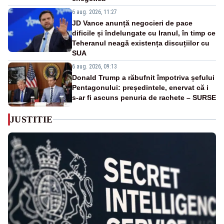
6 aug. 2026, 11:27
JD Vance anunță negocieri de pace
dificile și îndelungate cu Iranul, în timp ce
Teheranul neagă existența discuțiilor cu
SUA
6 aug. 2026, 09:13
Donald Trump a răbufnit împotriva șefului
Pentagonului: președintele, enervat că i
s-ar fi ascuns penuria de rachete – SURSE
JUSTITIE