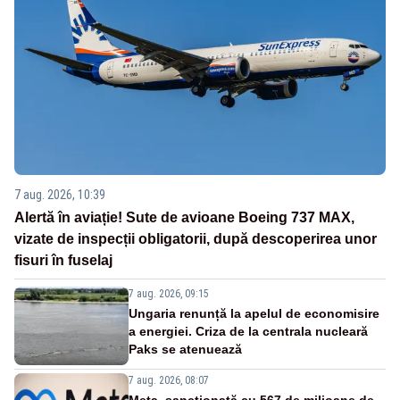
7 aug. 2026, 10:39
Alertă în aviație! Sute de avioane Boeing 737 MAX,
vizate de inspecții obligatorii, după descoperirea unor
fisuri în fuselaj
7 aug. 2026, 09:15
Ungaria renunță la apelul de economisire
a energiei. Criza de la centrala nucleară
Paks se atenuează
7 aug. 2026, 08:07
Meta, sancționată cu 567 de milioane de