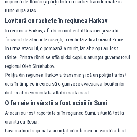
cuprinsă de flăcări și părți dintr-un cartier transformate în
ruine după atac.
Lovitură cu rachete în regiunea Harkov
În regiunea Harkov, aflată în nord-estul Ucrainei și vizată
frecvent de atacurile rusești, o rachetă a lovit orașul Zmiiv.
În urma atacului, o persoană a murit, iar alte opt au fost
rănite. Printre răniți se află și doi copii, a anunțat guvernatorul
regional Oleh Sîniehubov.
Poliția din regiunea Harkov a transmis și că un polițist a fost
ucis în timp ce încerca să organizeze evacuarea locuitorilor
dintr-o altă comunitate aflată mai la nord.
O femeie în vârstă a fost ucisă în Sumî
Atacuri au fost raportate și în regiunea Sumî, situată tot la
granița cu Rusia.
Guvernatorul regional a anunțat că o femeie în vârstă a fost