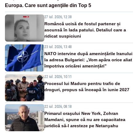
Europa. Care sunt agenţiile din Top 5
27 iul. 2026, 12:38
Româncă ucisă de fostul partener și
ascunsă în lada patului. Detaliul care a
ridicat suspiciuni
23 iul. 2026, 13:48
NATO intervine după amenințările Iranului
la adresa Bulgariei: „Vom apăra orice aliat
împotriva oricărei amenințări”
22 iul. 2026, 10:11
Procesul lui Maduro pentru trafic de
droguri, propus să înceapă în iunie 2027
22 iul. 2026, 08:18
Primarul oraşului New York, Zohran
Mamdani, spune că nu are capacitatea
juridică să-l aresteze pe Netanyahu