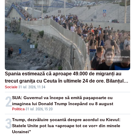
Spania estimează că aproape 49.000 de migranți au
trecut granița cu Ceuta în ultimele 24 de ore. Bilanțul
Sociale
·
31 iul. 2026, 11:34
morților a ajuns la 19
2
SUA: Guvernul va începe să emită paşapoarte cu
imaginea lui Donald Trump începând cu 8 august
Politica
-
31 iul. 2026, 15:20
3
Trump, dezvăluire șocantă despre acordul cu Kievul:
Statele Unite pot lua «aproape tot ce vor» din minele
Ucrainei”