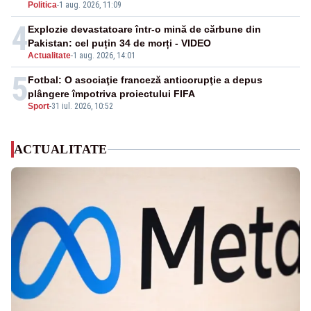
Politica
-
1 aug. 2026, 11:09
4
Explozie devastatoare într-o mină de cărbune din
Pakistan: cel puțin 34 de morți - VIDEO
Actualitate
-
1 aug. 2026, 14:01
5
Fotbal: O asociaţie franceză anticorupţie a depus
plângere împotriva proiectului FIFA
Sport
-
31 iul. 2026, 10:52
ACTUALITATE