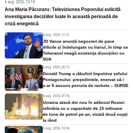
6 aug. 2026, 15:18
Ana Maria Păcuraru: Televiziunea Poporului solicită
investigarea deciziilor luate în această perioadă de
criză enegetică
6 aug. 2026, 11:27
JD Vance anunță negocieri de pace
dificile și îndelungate cu Iranul, în timp ce
Teheranul neagă existența discuțiilor cu
SUA
6 aug. 2026, 09:13
Donald Trump a răbufnit împotriva șefului
Pentagonului: președintele, enervat că i
s-ar fi ascuns penuria de rachete – SURSE
6 aug. 2026, 07:04
Ucraina atacă din nou în adâncul Rusiei:
rafinăria cu o capacitate de 15 milioane
de tone de petrol pe an, vizată două nopți
la rând
5 aug. 2026, 10:36