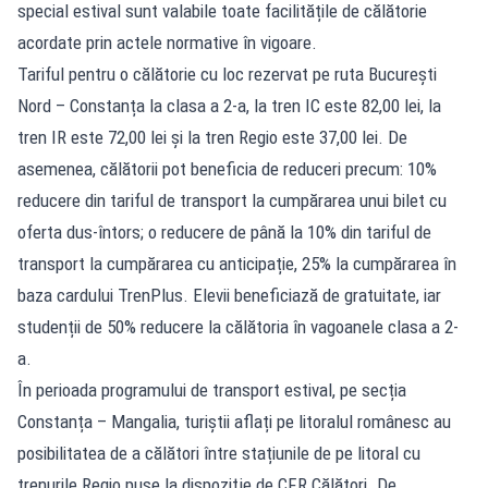
special estival sunt valabile toate facilitățile de călătorie
acordate prin actele normative în vigoare.
Tariful pentru o călătorie cu loc rezervat pe ruta București
Nord – Constanța la clasa a 2-a, la tren IC este 82,00 lei, la
tren IR este 72,00 lei și la tren Regio este 37,00 lei. De
asemenea, călătorii pot beneficia de reduceri precum: 10%
reducere din tariful de transport la cumpărarea unui bilet cu
oferta dus-întors; o reducere de până la 10% din tariful de
transport la cumpărarea cu anticipație, 25% la cumpărarea în
baza cardului TrenPlus. Elevii beneficiază de gratuitate, iar
studenții de 50% reducere la călătoria în vagoanele clasa a 2-
a.
În perioada programului de transport estival, pe secția
Constanța – Mangalia, turiștii aflați pe litoralul românesc au
posibilitatea de a călători între stațiunile de pe litoral cu
trenurile Regio puse la dispoziţie de CFR Călători. De