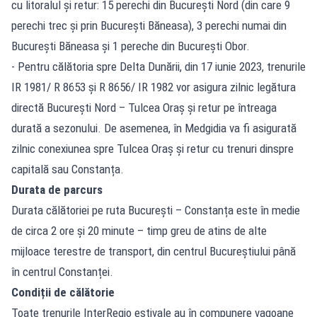
cu litoralul și retur: 15 perechi din București Nord (din care 9
perechi trec și prin București Băneasa), 3 perechi numai din
București Băneasa și 1 pereche din București Obor.
- Pentru călătoria spre Delta Dunării, din 17 iunie 2023, trenurile
IR 1981/ R 8653 și R 8656/ IR 1982 vor asigura zilnic legătura
directă București Nord – Tulcea Oraș și retur pe întreaga
durată a sezonului. De asemenea, în Medgidia va fi asigurată
zilnic conexiunea spre Tulcea Oraș și retur cu trenuri dinspre
capitală sau Constanța.
Durata de parcurs
Durata călătoriei pe ruta București – Constanța este în medie
de circa 2 ore și 20 minute – timp greu de atins de alte
mijloace terestre de transport, din centrul Bucureștiului până
în centrul Constanței.
Condiții de călătorie
Toate trenurile InterRegio estivale au în compunere vagoane