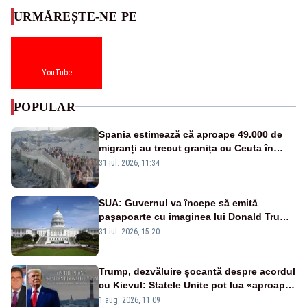
URMĂREȘTE-NE PE
YouTube
POPULAR
Spania estimează că aproape 49.000 de
migranți au trecut granița cu Ceuta în
ultimele 24 de ore. Bilanțul morților a
31 iul. 2026, 11:34
ajuns la 19
SUA: Guvernul va începe să emită
paşapoarte cu imaginea lui Donald Trump
începând cu 8 august
31 iul. 2026, 15:20
Trump, dezvăluire șocantă despre acordul
cu Kievul: Statele Unite pot lua «aproape
tot ce vor» din minele Ucrainei”
1 aug. 2026, 11:09