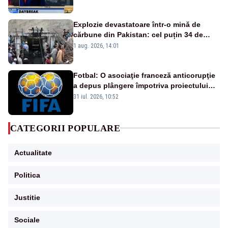
Explozie devastatoare într-o mină de
cărbune din Pakistan: cel puțin 34 de
morți - VIDEO
1 aug. 2026, 14:01
Fotbal: O asociaţie franceză anticorupţie
a depus plângere împotriva proiectului
FIFA
31 iul. 2026, 10:52
CATEGORII POPULARE
Actualitate
Politica
Justitie
Sociale