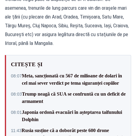
asemenea, trenurile de lung parcurs care vin din oraşele mari
ale ţării (cu plecare din Arad, Oradea, Timişoara, Satu Mare,
Târgu Mureş, Cluj Napoca, Sibiu, Reşita, Suceava, Iaşi, Craiova,
Bucureşti etc) vor asigura legătura directă cu staţiunile de pe
litoral, până la Mangalia.
CITEȘTE ȘI
Meta, sancționată cu 567 de milioane de dolari în
08:07
cel mai sever verdict pe tema siguranței copiilor
Trump neagă că SUA se confruntă cu un deficit de
08:03
armament
Japonia ordonă evacuări în așteptarea taifunului
08:01
Dolphin
Rusia susține că a doborât peste 600 drone
11:43