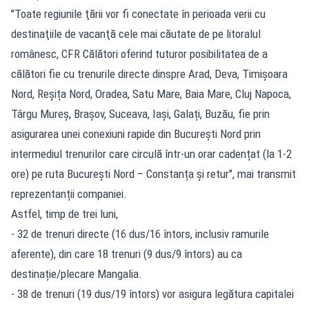
"Toate regiunile ţării vor fi conectate în perioada verii cu
destinaţiile de vacanţă cele mai căutate de pe litoralul
românesc, CFR Călători oferind tuturor posibilitatea de a
călători fie cu trenurile directe dinspre Arad, Deva, Timișoara
Nord, Reșița Nord, Oradea, Satu Mare, Baia Mare, Cluj Napoca,
Târgu Mureș, Brașov, Suceava, Iași, Galați, Buzău, fie prin
asigurarea unei conexiuni rapide din București Nord prin
intermediul trenurilor care circulă într-un orar cadențat (la 1-2
ore) pe ruta București Nord – Constanța și retur", mai transmit
reprezentanții companiei.
Astfel, timp de trei luni,
- 32 de trenuri directe (16 dus/16 întors, inclusiv ramurile
aferente), din care 18 trenuri (9 dus/9 întors) au ca
destinație/plecare Mangalia.
- 38 de trenuri (19 dus/19 întors) vor asigura legătura capitalei