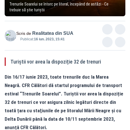
Trenurile Soarelui se întorc pe litoral, începând de astăzi - Ce
trebuie să știe turiștii
Realitatea din SUA
Scris de
Publicat:
16 iun. 2023, 15:41
Turiștii vor avea la dispoziție 32 de trenuri
Din 16/17 iunie 2023, toate trenurile duc la Marea
Neagră. CFR Călători dă startul programului de transport
estival “Trenurile Soarelui”. Turiștii vor avea la dispoziție
32 de trenuri ce vor asigura zilnic legături directe din
toată țara cu staţiunile de pe litoralul Mării Neagre și cu
Delta Dunării până la data de 10/11 septembrie 2023,
anunță
CFR Călători
.