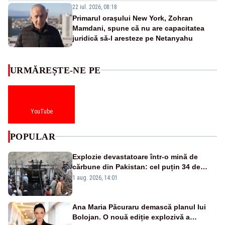
22 iul. 2026, 08:18
Primarul oraşului New York, Zohran
Mamdani, spune că nu are capacitatea
juridică să-l aresteze pe Netanyahu
URMĂREȘTE-NE PE
YouTube
POPULAR
Explozie devastatoare într-o mină de
cărbune din Pakistan: cel puțin 34 de
morți - VIDEO
1 aug. 2026, 14:01
Ana Maria Păcuraru demască planul lui
Bolojan. O nouă ediție explozivă a