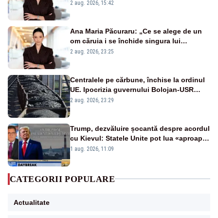
emisiunii „Miza Zilei” la Realitatea PLUS
2 aug. 2026, 15:42
Ana Maria Păcuraru: „Ce se alege de un
om căruia i se închide singura lui
portiță?”
2 aug. 2026, 23:25
Centralele pe cărbune, închise la ordinul
UE. Ipocrizia guvernului Bolojan-USR
după starea de alertă
2 aug. 2026, 23:29
Trump, dezvăluire șocantă despre acordul
cu Kievul: Statele Unite pot lua «aproape
tot ce vor» din minele Ucrainei”
1 aug. 2026, 11:09
CATEGORII POPULARE
Actualitate