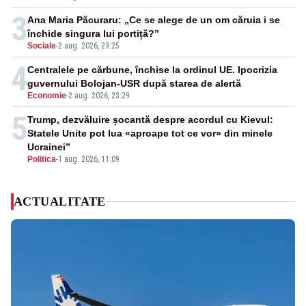
3
Ana Maria Păcuraru: „Ce se alege de un om căruia i se
închide singura lui portiță?”
Sociale
-
2 aug. 2026, 23:25
4
Centralele pe cărbune, închise la ordinul UE. Ipocrizia
guvernului Bolojan-USR după starea de alertă
Economie
-
2 aug. 2026, 23:29
5
Trump, dezvăluire șocantă despre acordul cu Kievul:
Statele Unite pot lua «aproape tot ce vor» din minele
Ucrainei”
Politica
-
1 aug. 2026, 11:09
ACTUALITATE