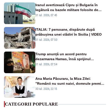
Iranul avertizează Cipru și Bulgaria în
legătură cu bazele militare folosite de
SUA
31 iul. 2026, 07:45
ITALIA: 7 persoane, dispărute după
prăbușirea unei clădiri în Sicilia | VIDEO
31 iul. 2026, 07:50
Trump anunță un acord pentru
dezarmarea Hamas, însă sprijinul
Israelului rămâne incert
31 iul. 2026, 07:54
Ana Maria Păcuraru, la Miza Zilei:
”Românii nu sunt naivi, domnule premier
Bolojan”
30 iul. 2026, 22:15
CATEGORII POPULARE