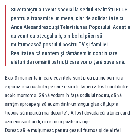
Suveraniștii au venit special la sediul Realității PLUS
pentru a transmite un mesaj clar de solidaritate cu
Anca Alexandrescu și Televiziunea Poporului! Aceștia
au venit cu steagul alb, simbol al păcii să
mulțumească postului nostru TV și familiei
Realitatea că suntem și rămânem în continuare
alături de românii patrioți care vor o țară suverană.
Există momente în care cuvintele sunt prea puține pentru a
exprima recunoștința pe care o simți. Iar ieri a fost unul dintre
acele momente. Să vă vedem în fața sediului nostru, să vă
simțim aproape și să auzim dintr-un singur glas că „lupta
trebuie să meargă mai departe”. A fost dovada că, atunci când
oamenii sunt uniți, nimic nu îi poate învinge.
Doresc să le mulțumesc pentru gestul frumos și de-altfel