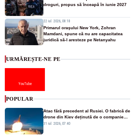
droguri, propus să înceapă în iunie 2027
22 iul. 2026, 08:18
Primarul oraşului New York, Zohran
Mamdani, spune că nu are capacitatea
juridică să-l aresteze pe Netanyahu
URMĂREȘTE-NE PE
YouTube
POPULAR
Atac fără precedent al Rusiei. O fabrică de
drone din Kiev deținută de o companie
americană, distrusă de o rachetă
31 iul. 2026, 07:40
rusească