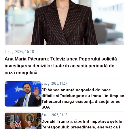
6 aug. 2026, 15:18
Ana Maria Păcuraru: Televiziunea Poporului solicită
investigarea deciziilor luate în această perioadă de
criză enegetică
6 aug. 2026, 11:27
JD Vance anunță negocieri de pace
dificile și îndelungate cu Iranul, în timp ce
Teheranul neagă existența discuțiilor cu
SUA
6 aug. 2026, 09:13
Donald Trump a răbufnit împotriva șefului
Pentagonului: președintele, enervat că i