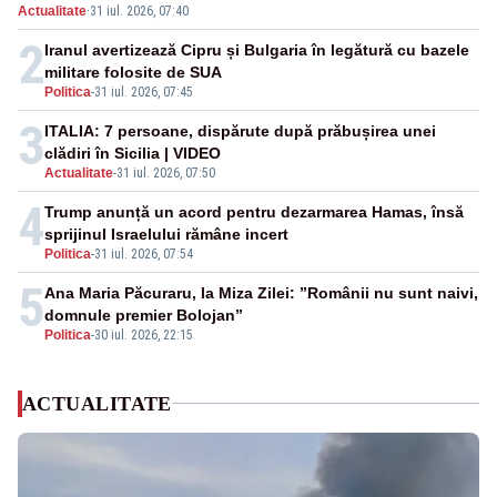
Actualitate
·
31 iul. 2026, 07:40
rachetă rusească
2
Iranul avertizează Cipru și Bulgaria în legătură cu bazele
militare folosite de SUA
Politica
-
31 iul. 2026, 07:45
3
ITALIA: 7 persoane, dispărute după prăbușirea unei
clădiri în Sicilia | VIDEO
Actualitate
-
31 iul. 2026, 07:50
4
Trump anunță un acord pentru dezarmarea Hamas, însă
sprijinul Israelului rămâne incert
Politica
-
31 iul. 2026, 07:54
5
Ana Maria Păcuraru, la Miza Zilei: ”Românii nu sunt naivi,
domnule premier Bolojan”
Politica
-
30 iul. 2026, 22:15
ACTUALITATE