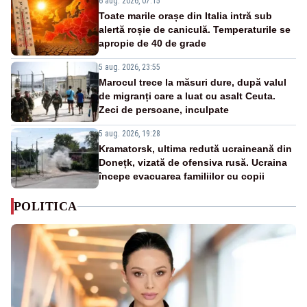
6 aug. 2026, 07:15
Toate marile orașe din Italia intră sub
alertă roșie de caniculă. Temperaturile se
apropie de 40 de grade
5 aug. 2026, 23:55
Marocul trece la măsuri dure, după valul
de migranți care a luat cu asalt Ceuta.
Zeci de persoane, inculpate
5 aug. 2026, 19:28
Kramatorsk, ultima redută ucraineană din
Donețk, vizată de ofensiva rusă. Ucraina
începe evacuarea familiilor cu copii
POLITICA