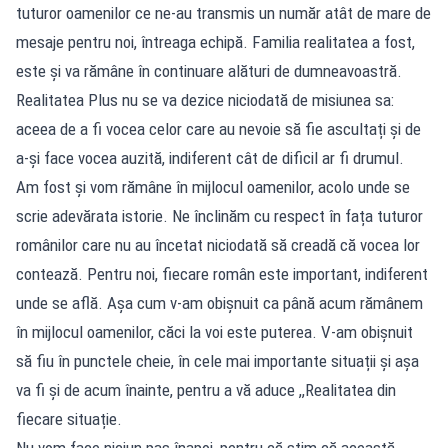
tuturor oamenilor ce ne-au transmis un număr atât de mare de
mesaje pentru noi, întreaga echipă. Familia realitatea a fost,
este și va rămâne în continuare alături de dumneavoastră.
Realitatea Plus nu se va dezice niciodată de misiunea sa:
aceea de a fi vocea celor care au nevoie să fie ascultați și de
a-și face vocea auzită, indiferent cât de dificil ar fi drumul.
Am fost și vom rămâne în mijlocul oamenilor, acolo unde se
scrie adevărata istorie. Ne înclinăm cu respect în fața tuturor
românilor care nu au încetat niciodată să creadă că vocea lor
contează. Pentru noi, fiecare român este important, indiferent
unde se află. Așa cum v-am obișnuit ca până acum rămânem
în mijlocul oamenilor, căci la voi este puterea. V-am obișnuit
să fiu în punctele cheie, în cele mai importante situații și așa
va fi și de acum înainte, pentru a vă aduce ,,Realitatea din
fiecare situație.