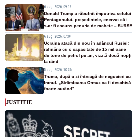
6 aug. 2026, 09:13
Donald Trump a răbufnit împotriva șefului
Pentagonului: președintele, enervat că i
s-ar fi ascuns penuria de rachete – SURSE
6 aug. 2026, 07:04
Ucraina atacă din nou în adâncul Rusiei:
rafinăria cu o capacitate de 15 milioane
de tone de petrol pe an, vizată două nopți
la rând
5 aug. 2026, 10:36
Trump, după o zi întreagă de negocieri cu
Iranul: „Strâmtoarea Ormuz va fi deschisă
foarte curând”
JUSTITIE