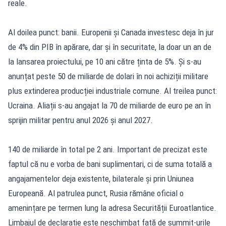
reale.
Al doilea punct: banii. Europenii și Canada investesc deja în jur
de 4% din PIB în apărare, dar și în securitate, la doar un an de
la lansarea proiectului, pe 10 ani către ținta de 5%. Și s-au
anunțat peste 50 de miliarde de dolari în noi achiziții militare
plus extinderea producției industriale comune. Al treilea punct:
Ucraina. Aliații s-au angajat la 70 de miliarde de euro pe an în
sprijin militar pentru anul 2026 și anul 2027.
140 de miliarde în total pe 2 ani. Important de precizat este
faptul că nu e vorba de bani suplimentari, ci de suma totală a
angajamentelor deja existente, bilaterale și prin Uniunea
Europeană. Al patrulea punct, Rusia rămâne oficial o
amenințare pe termen lung la adresa Securității Euroatlantice.
Limbajul de declarație este neschimbat față de summit-urile