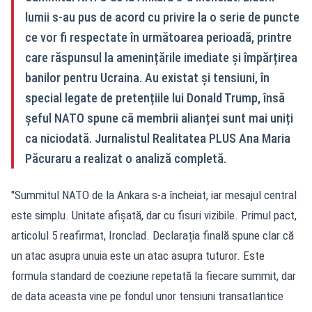
lumii s-au pus de acord cu privire la o serie de puncte
ce vor fi respectate în următoarea perioadă, printre
care răspunsul la amenințările imediate și împărțirea
banilor pentru Ucraina. Au existat și tensiuni, în
special legate de pretențiile lui Donald Trump, însă
șeful NATO spune că membrii alianței sunt mai uniți
ca niciodată. Jurnalistul Realitatea PLUS Ana Maria
Păcuraru a realizat o analiză completă.
"Summitul NATO de la Ankara s-a încheiat, iar mesajul central
este simplu. Unitate afișată, dar cu fisuri vizibile. Primul pact,
articolul 5 reafirmat, Ironclad. Declarația finală spune clar că
un atac asupra unuia este un atac asupra tuturor. Este
formula standard de coeziune repetată la fiecare summit, dar
de data aceasta vine pe fondul unor tensiuni transatlantice