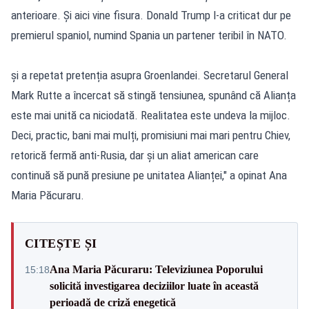
anterioare. Și aici vine fisura. Donald Trump l-a criticat dur pe
premierul spaniol, numind Spania un partener teribil în NATO.
și a repetat pretenția asupra Groenlandei. Secretarul General
Mark Rutte a încercat să stingă tensiunea, spunând că Alianța
este mai unită ca niciodată. Realitatea este undeva la mijloc.
Deci, practic, bani mai mulți, promisiuni mai mari pentru Chiev,
retorică fermă anti-Rusia, dar și un aliat american care
continuă să pună presiune pe unitatea Alianței," a opinat Ana
Maria Păcuraru.
CITEȘTE ȘI
Ana Maria Păcuraru: Televiziunea Poporului
15:18
solicită investigarea deciziilor luate în această
perioadă de criză enegetică