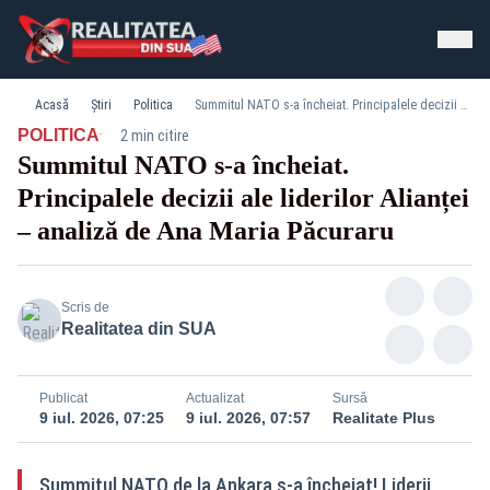
Acasă
Știri
Politica
Summitul NATO s-a încheiat. Principalele decizii ale liderilor Alianței – analiză de Ana Maria Păcuraru
·
POLITICA
2 min citire
Summitul NATO s-a încheiat.
Principalele decizii ale liderilor Alianței
– analiză de Ana Maria Păcuraru
Scris de
Realitatea din SUA
Publicat
Actualizat
Sursă
9 iul. 2026, 07:25
9 iul. 2026, 07:57
Realitate Plus
Summitul NATO de la Ankara s-a încheiat! Liderii