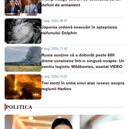
deficit de armament
7 aug. 2026, 08:01
Japonia ordonă evacuări în așteptarea
taifunului Dolphin
6 aug. 2026, 11:43
Rusia susține că a doborât peste 600
drone ucrainene într-o singură noapte. Un
centru logistic Wildberries, avariat VIDEO
6 aug. 2026, 10:47
Trei morți în urma unui atac rusesc asupra
regiunii Harkov
POLITICA