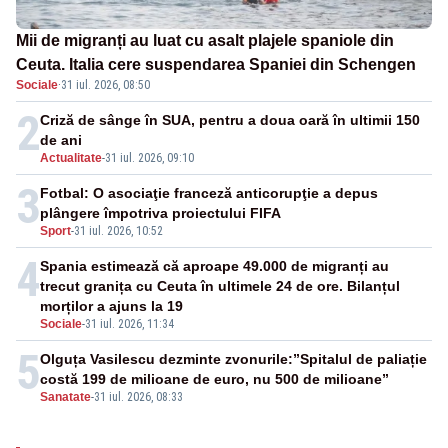
Mii de migranți au luat cu asalt plajele spaniole din
Ceuta. Italia cere suspendarea Spaniei din Schengen
Sociale
·
31 iul. 2026, 08:50
2
Criză de sânge în SUA, pentru a doua oară în ultimii 150
de ani
Actualitate
-
31 iul. 2026, 09:10
3
Fotbal: O asociaţie franceză anticorupţie a depus
plângere împotriva proiectului FIFA
Sport
-
31 iul. 2026, 10:52
4
Spania estimează că aproape 49.000 de migranți au
trecut granița cu Ceuta în ultimele 24 de ore. Bilanțul
morților a ajuns la 19
Sociale
-
31 iul. 2026, 11:34
5
Olguța Vasilescu dezminte zvonurile:”Spitalul de paliație
costă 199 de milioane de euro, nu 500 de milioane”
Sanatate
-
31 iul. 2026, 08:33