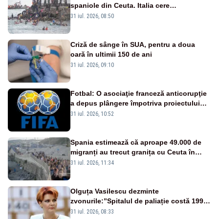
spaniole din Ceuta. Italia cere
suspendarea Spaniei din Schengen
31 iul. 2026, 08:50
Criză de sânge în SUA, pentru a doua
oară în ultimii 150 de ani
31 iul. 2026, 09:10
Fotbal: O asociaţie franceză anticorupţie
a depus plângere împotriva proiectului
FIFA
31 iul. 2026, 10:52
Spania estimează că aproape 49.000 de
migranți au trecut granița cu Ceuta în
ultimele 24 de ore. Bilanțul morților a
31 iul. 2026, 11:34
ajuns la 19
Olguța Vasilescu dezminte
zvonurile:”Spitalul de paliație costă 199
de milioane de euro, nu 500 de milioane”
31 iul. 2026, 08:33