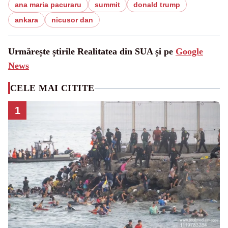
ana maria pacuraru
summit
donald trump
ankara
nicusor dan
Urmărește știrile Realitatea din SUA și pe
Google
News
CELE MAI CITITE
1