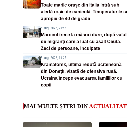
Toate marile orașe din Italia intră sub
alertă roșie de caniculă. Temperaturile s
apropie de 40 de grade
5 aug. 2026, 23:55
Marocul trece la măsuri dure, după valul
de migranți care a luat cu asalt Ceuta.
Zeci de persoane, inculpate
5 aug. 2026, 19:28
Kramatorsk, ultima redută ucraineană
din Donețk, vizată de ofensiva rusă.
Ucraina începe evacuarea familiilor cu
copii
MAI MULTE ȘTIRI DIN
ACTUALITAT