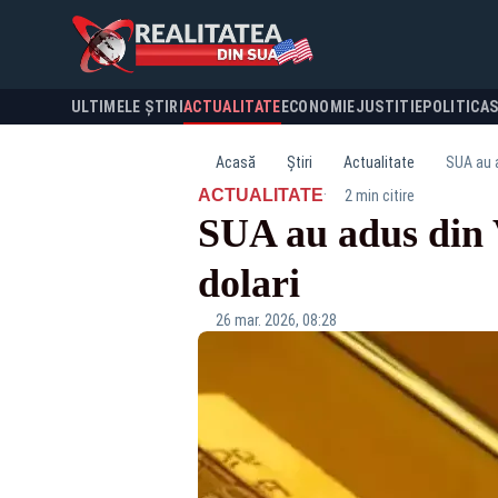
ULTIMELE ȘTIRI
ACTUALITATE
ECONOMIE
JUSTITIE
POLITICA
Acasă
Știri
Actualitate
SUA au a
·
ACTUALITATE
2 min citire
SUA au adus din V
dolari
26 mar. 2026, 08:28