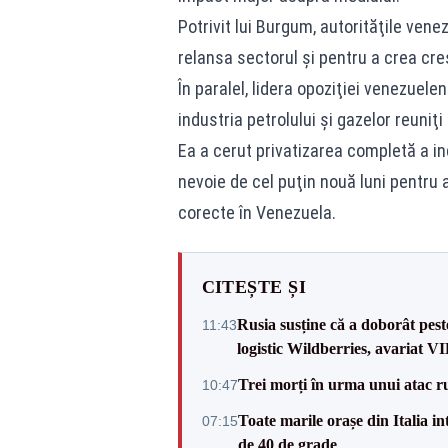
Potrivit lui Burgum, autorităţile ven
relansa sectorul şi pentru a crea cr
În paralel, lidera opoziţiei venezuel
industria petrolului şi gazelor reuniţi
Ea a cerut privatizarea completă a ind
nevoie de cel puţin nouă luni pentru a
corecte în Venezuela.
CITEȘTE ȘI
Rusia susține că a doborât pes
11:43
logistic Wildberries, avariat 
Trei morți în urma unui atac r
10:47
Toate marile orașe din Italia in
07:15
de 40 de grade