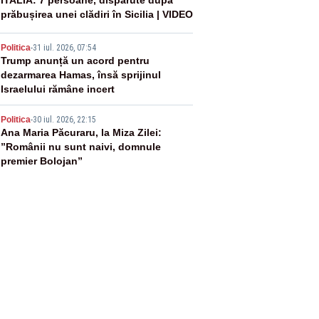
3
ITALIA: 7 persoane, dispărute după
prăbușirea unei clădiri în Sicilia | VIDEO
4
Politica
-
31 iul. 2026, 07:54
Trump anunță un acord pentru
dezarmarea Hamas, însă sprijinul
Israelului rămâne incert
5
Politica
-
30 iul. 2026, 22:15
Ana Maria Păcuraru, la Miza Zilei:
”Românii nu sunt naivi, domnule
premier Bolojan”