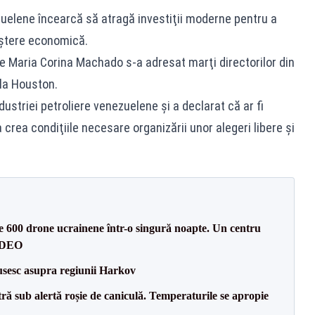
ezuelene încearcă să atragă investiţii moderne pentru a
eştere economică.
ene Maria Corina Machado s-a adresat marţi directorilor din
 la Houston.
ustriei petroliere venezuelene şi a declarat că ar fi
 crea condiţiile necesare organizării unor alegeri libere şi
te 600 drone ucrainene într-o singură noapte. Un centru
VIDEO
usesc asupra regiunii Harkov
tră sub alertă roșie de caniculă. Temperaturile se apropie