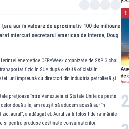
1
n ţară aur în valoare de aproximativ 100 de milioane
larat miercuri secretarul american de Interne, Doug
nferinţei energetice CERAWeek organizate de S&P Global
ransportat fizic în SUA după o vizită oficială în
Atac
de 
tei luni împreună cu directori din industria petrolieră şi
Actua
com
rac
tale preţioase între Venezuela şi Statele Unite de peste
l celor două zile, am reuşit să aducem acasă aur în
zic, aurul”, a adăugat el. Aurul va fi folosit de rafinăriile
e şi pentru produse destinate consumatorilor.