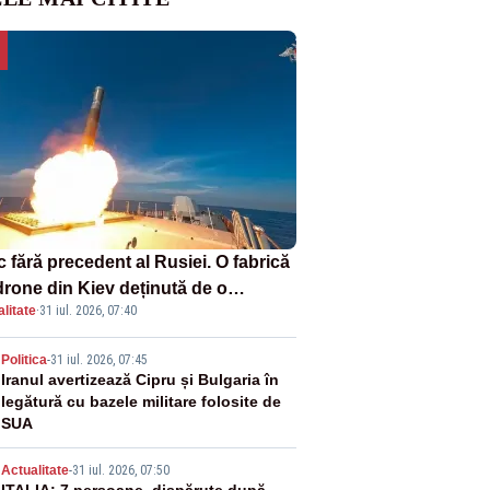
 fără precedent al Rusiei. O fabrică
drone din Kiev deținută de o
litate
·
31 iul. 2026, 07:40
panie americană, distrusă de o
hetă rusească
2
Politica
-
31 iul. 2026, 07:45
Iranul avertizează Cipru și Bulgaria în
legătură cu bazele militare folosite de
SUA
Actualitate
-
31 iul. 2026, 07:50