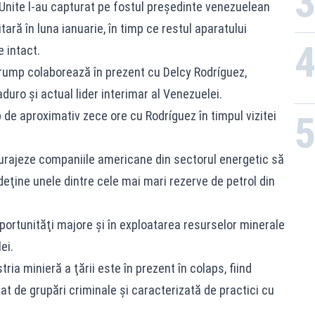
Unite l-au capturat pe fostul preşedinte venezuelean
ară în luna ianuarie, în timp ce restul aparatului
 intact.
rump colaborează în prezent cu Delcy Rodríguez,
duro şi actual lider interimar al Venezuelei.
de aproximativ zece ore cu Rodríguez în timpul vizitei
urajeze companiile americane din sectorul energetic să
eţine unele dintre cele mai mari rezerve de petrol din
portunităţi majore şi în exploatarea resurselor minerale
ei.
ria minieră a ţării este în prezent în colaps, fiind
at de grupări criminale şi caracterizată de practici cu