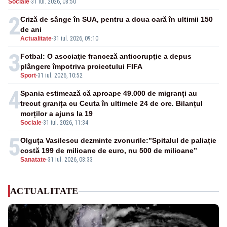
Sociale
·
31 iul. 2026, 08:50
2
Criză de sânge în SUA, pentru a doua oară în ultimii 150
de ani
Actualitate
-
31 iul. 2026, 09:10
3
Fotbal: O asociaţie franceză anticorupţie a depus
plângere împotriva proiectului FIFA
Sport
-
31 iul. 2026, 10:52
4
Spania estimează că aproape 49.000 de migranți au
trecut granița cu Ceuta în ultimele 24 de ore. Bilanțul
morților a ajuns la 19
Sociale
-
31 iul. 2026, 11:34
5
Olguța Vasilescu dezminte zvonurile:”Spitalul de paliație
costă 199 de milioane de euro, nu 500 de milioane”
Sanatate
-
31 iul. 2026, 08:33
ACTUALITATE