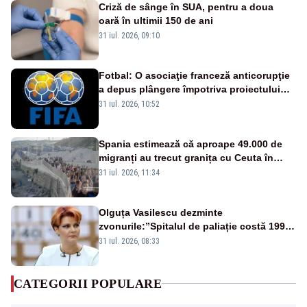
Criză de sânge în SUA, pentru a doua
oară în ultimii 150 de ani
31 iul. 2026, 09:10
Fotbal: O asociaţie franceză anticorupţie
a depus plângere împotriva proiectului
FIFA
31 iul. 2026, 10:52
Spania estimează că aproape 49.000 de
migranți au trecut granița cu Ceuta în
ultimele 24 de ore. Bilanțul morților a
31 iul. 2026, 11:34
ajuns la 19
Olguța Vasilescu dezminte
zvonurile:”Spitalul de paliație costă 199
de milioane de euro, nu 500 de milioane”
31 iul. 2026, 08:33
CATEGORII POPULARE