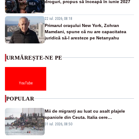
droguri, propus să înceapă în iunie 2027
22 iul. 2026, 08:18
Primarul oraşului New York, Zohran
Mamdani, spune că nu are capacitatea
juridică să-l aresteze pe Netanyahu
URMĂREȘTE-NE PE
YouTube
POPULAR
Mii de migranți au luat cu asalt plajele
spaniole din Ceuta. Italia cere
suspendarea Spaniei din Schengen
31 iul. 2026, 08:50