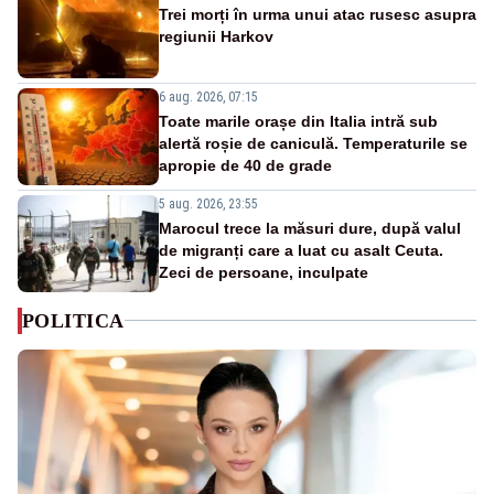
Trei morți în urma unui atac rusesc asupra
regiunii Harkov
6 aug. 2026, 07:15
Toate marile orașe din Italia intră sub
alertă roșie de caniculă. Temperaturile se
apropie de 40 de grade
5 aug. 2026, 23:55
Marocul trece la măsuri dure, după valul
de migranți care a luat cu asalt Ceuta.
Zeci de persoane, inculpate
POLITICA