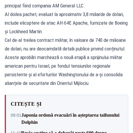
principal fiind compania AM General LLC.
Al doilea pachet, evaluat la aproximativ 3,8 miliarde de dolari,
include elicoptere de atac AH-64E Apache, furnizate de Boeing
și Lockheed Martin.
Cel de-al treilea contract militar, în valoare de 740 de milioane
de dolari, nu are deocamdată detalii publice privind conținutul.
Aceste aprobări marchează o nouă etapă a sprijinului militar
american pentru Israel, pe fondul tensiunilor regionale
persistente și al eforturilor Washingtonului de a-și consolida
alianțele de securitate din Orientul Mijlociu.
CITEȘTE ȘI
Japonia ordonă evacuări în așteptarea taifunului
08:01
Dolphin
Rusia susține că a doborât peste 600 drone
11:43