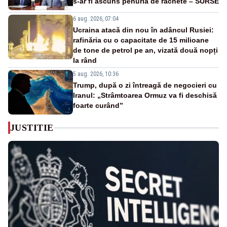
s-ar fi ascuns penuria de rachete – SURSE
6 aug. 2026, 07:04
Ucraina atacă din nou în adâncul Rusiei:
rafinăria cu o capacitate de 15 milioane
de tone de petrol pe an, vizată două nopți
la rând
5 aug. 2026, 10:36
Trump, după o zi întreagă de negocieri cu
Iranul: „Strâmtoarea Ormuz va fi deschisă
foarte curând”
JUSTITIE