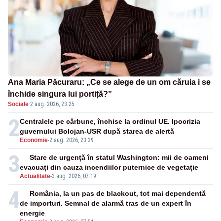
Ana Maria Păcuraru: „Ce se alege de un om căruia i se
închide singura lui portiță?”
Sociale
·
2 aug. 2026, 23:25
2
Centralele pe cărbune, închise la ordinul UE. Ipocrizia
guvernului Bolojan-USR după starea de alertă
Economie
-
2 aug. 2026, 23:29
3
Stare de urgență în statul Washington: mii de oameni
evacuați din cauza incendiilor puternice de vegetație
Actualitate
-
3 aug. 2026, 07:19
4
România, la un pas de blackout, tot mai dependentă
de importuri. Semnal de alarmă tras de un expert în
energie