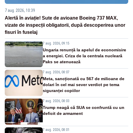
7 aug. 2026, 10:39
Alertă în aviație! Sute de avioane Boeing 737 MAX,
vizate de inspecții obligatorii, după descoperirea unor
fisuri în fuselaj
7 aug. 2026, 09:15
Ungaria renunță la apelul de economisire
a energiei. Criza de la centrala nucleară
Paks se atenuează
7 aug. 2026, 08:07
Meta, sancționată cu 567 de milioane de
dolari în cel mai sever verdict pe tema
siguranței copiilor
7 aug. 2026, 08:03
Trump neagă că SUA se confruntă cu un
deficit de armament
7 aug. 2026, 08:01