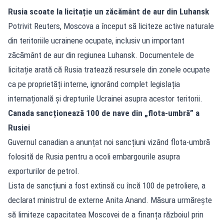
Rusia scoate la licitație un zăcământ de aur din Luhansk
Potrivit Reuters, Moscova a început să liciteze active naturale
din teritoriile ucrainene ocupate, inclusiv un important
zăcământ de aur din regiunea Luhansk. Documentele de
licitație arată că Rusia tratează resursele din zonele ocupate
ca pe proprietăți interne, ignorând complet legislația
internațională și drepturile Ucrainei asupra acestor teritorii.
Canada sancționează 100 de nave din „flota‑umbră” a
Rusiei
Guvernul canadian a anunțat noi sancțiuni vizând flota‑umbră
folosită de Rusia pentru a ocoli embargourile asupra
exporturilor de petrol.
Lista de sancțiuni a fost extinsă cu încă 100 de petroliere, a
declarat ministrul de externe Anita Anand. Măsura urmărește
să limiteze capacitatea Moscovei de a finanța războiul prin