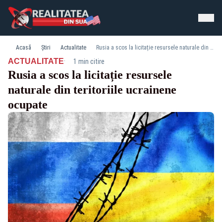
Acasă
Știri
Actualitate
Rusia a scos la licitație resursele naturale din teritoriile ucrainene ocupate
·
ACTUALITATE
1 min citire
Rusia a scos la licitație resursele
naturale din teritoriile ucrainene
ocupate