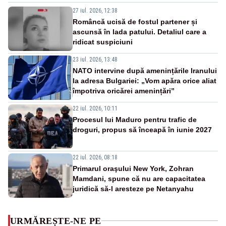
27 iul. 2026, 12:38
Româncă ucisă de fostul partener și
ascunsă în lada patului. Detaliul care a
ridicat suspiciuni
23 iul. 2026, 13:48
NATO intervine după amenințările Iranului
la adresa Bulgariei: „Vom apăra orice aliat
împotriva oricărei amenințări”
22 iul. 2026, 10:11
Procesul lui Maduro pentru trafic de
droguri, propus să înceapă în iunie 2027
22 iul. 2026, 08:18
Primarul oraşului New York, Zohran
Mamdani, spune că nu are capacitatea
juridică să-l aresteze pe Netanyahu
URMĂREȘTE-NE PE