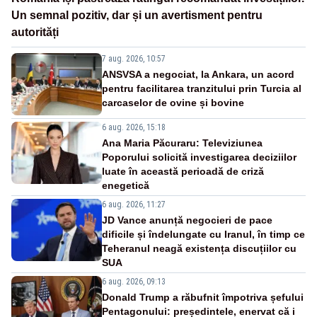
Un semnal pozitiv, dar și un avertisment pentru
autorități
7 aug. 2026, 10:57
ANSVSA a negociat, la Ankara, un acord
pentru facilitarea tranzitului prin Turcia al
carcaselor de ovine și bovine
6 aug. 2026, 15:18
Ana Maria Păcuraru: Televiziunea
Poporului solicită investigarea deciziilor
luate în această perioadă de criză
enegetică
6 aug. 2026, 11:27
JD Vance anunță negocieri de pace
dificile și îndelungate cu Iranul, în timp ce
Teheranul neagă existența discuțiilor cu
SUA
6 aug. 2026, 09:13
Donald Trump a răbufnit împotriva șefului
Pentagonului: președintele, enervat că i