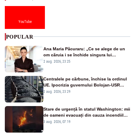
YouTube
POPULAR
Ana Maria Păcuraru: „Ce se alege de un
om căruia i se închide singura lui
portiță?”
2 aug. 2026, 23:25
Centralele pe cărbune, închise la ordinul
UE. Ipocrizia guvernului Bolojan-USR
după starea de alertă
2 aug. 2026, 23:29
Stare de urgență în statul Washington: mii
de oameni evacuați din cauza incendiilor
puternice de vegetație
3 aug. 2026, 07:19