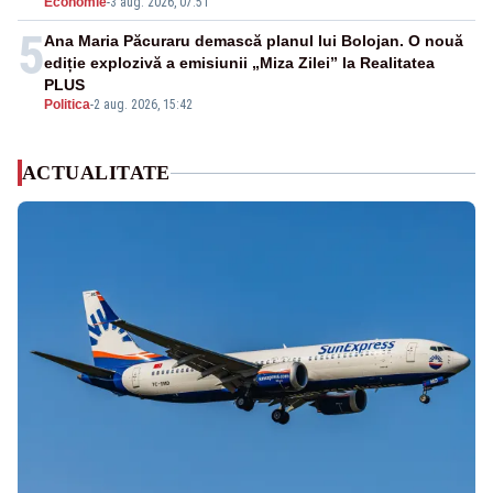
Economie
-
3 aug. 2026, 07:51
5
Ana Maria Păcuraru demască planul lui Bolojan. O nouă
ediție explozivă a emisiunii „Miza Zilei” la Realitatea
PLUS
Politica
-
2 aug. 2026, 15:42
ACTUALITATE