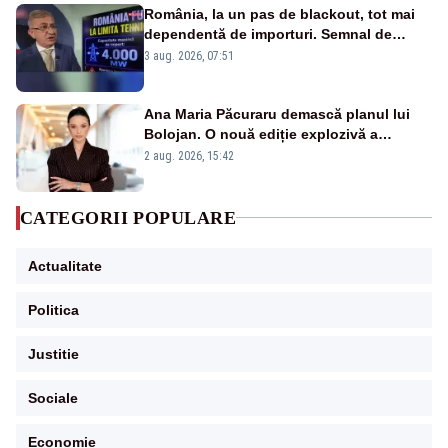
România, la un pas de blackout, tot mai
dependentă de importuri. Semnal de
alarmă tras de un expert în energie
3 aug. 2026, 07:51
Ana Maria Păcuraru demască planul lui
Bolojan. O nouă ediție explozivă a
emisiunii „Miza Zilei” la Realitatea PLUS
2 aug. 2026, 15:42
CATEGORII POPULARE
Actualitate
Politica
Justitie
Sociale
Economie