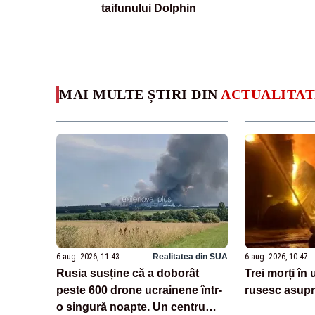
taifunului Dolphin
MAI MULTE ȘTIRI DIN
ACTUALITAT
6 aug. 2026, 11:43
Realitatea din SUA
6 aug. 2026, 10:47
Rusia susține că a doborât
Trei morți în
peste 600 drone ucrainene într-
rusesc asupr
o singură noapte. Un centru