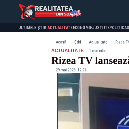
ULTIMELE ȘTIRI
ACTUALITATE
ECONOMIE
JUSTITIE
POLITICA
Acasă
Știri
Actualitate
Rizea TV
·
ACTUALITATE
1 min citire
Rizea TV lansează 
29 mai 2026, 12:21