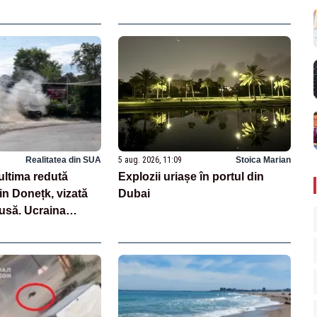
apropie de 40 de grade
Realitatea din SUA
5 aug. 2026, 11:09
Stoica Marian
ultima redută
Explozii uriașe în portul din
n Donețk, vizată
Dubai
usă. Ucraina
rea familiilor cu