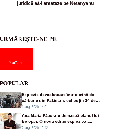
juridică să-l aresteze pe Netanyahu
URMĂREȘTE-NE PE
YouTube
POPULAR
Explozie devastatoare într-o mină de
cărbune din Pakistan: cel puțin 34 de
morți - VIDEO
1 aug. 2026, 14:01
Ana Maria Păcuraru demască planul lui
Bolojan. O nouă ediție explozivă a
emisiunii „Miza Zilei” la Realitatea PLUS
2 aug. 2026, 15:42