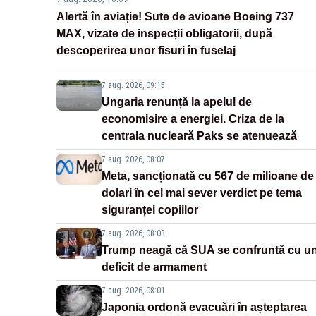
Alertă în aviație! Sute de avioane Boeing 737
MAX, vizate de inspecții obligatorii, după
descoperirea unor fisuri în fuselaj
7 aug. 2026, 09:15
Ungaria renunță la apelul de
economisire a energiei. Criza de la
centrala nucleară Paks se atenuează
7 aug. 2026, 08:07
Meta, sancționată cu 567 de milioane de
dolari în cel mai sever verdict pe tema
siguranței copiilor
7 aug. 2026, 08:03
Trump neagă că SUA se confruntă cu u
deficit de armament
7 aug. 2026, 08:01
Japonia ordonă evacuări în așteptarea