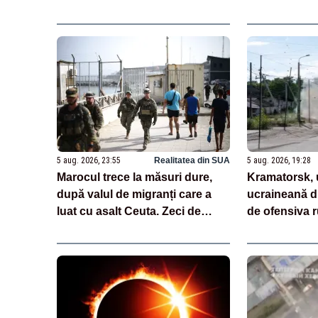
logistic Wildberries, avariat
VIDEO
5 aug. 2026, 23:55
Realitatea din SUA
5 aug. 2026, 19:28
Marocul trece la măsuri dure,
Kramatorsk, 
după valul de migranți care a
ucraineană di
luat cu asalt Ceuta. Zeci de
de ofensiva r
persoane, inculpate
începe evacua
copii