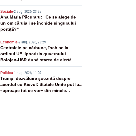
PLUS
3
Sociale
-
2 aug. 2026, 23:25
Ana Maria Păcuraru: „Ce se alege de
un om căruia i se închide singura lui
portiță?”
4
Economie
-
2 aug. 2026, 23:29
Centralele pe cărbune, închise la
ordinul UE. Ipocrizia guvernului
Bolojan-USR după starea de alertă
5
Politica
-
1 aug. 2026, 11:09
Trump, dezvăluire șocantă despre
acordul cu Kievul: Statele Unite pot lua
«aproape tot ce vor» din minele
Ucrainei”