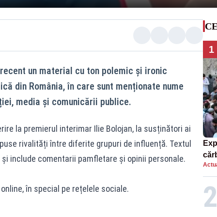
CE
1
recent un material cu ton polemic și ironic
itică din România, în care sunt menționate nume
iei, media și comunicării publice.
rire la premierul interimar Ilie Bolojan, la susținători ai
se rivalități între diferite grupuri de influență. Textul
Exp
căr
 și include comentarii pamfletare și opinii personale.
Actua
mor
online, în special pe rețelele sociale.