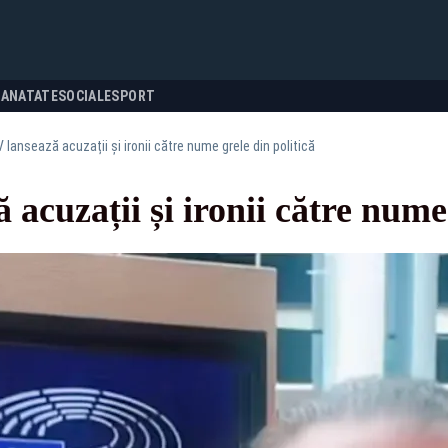
SANATATE
SOCIALE
SPORT
 lansează acuzații și ironii către nume grele din politică
acuzații și ironii către nume 