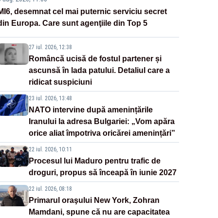
MI6, desemnat cel mai puternic serviciu secret
din Europa. Care sunt agenţiile din Top 5
27 iul. 2026, 12:38
Româncă ucisă de fostul partener și
ascunsă în lada patului. Detaliul care a
ridicat suspiciuni
23 iul. 2026, 13:48
NATO intervine după amenințările
Iranului la adresa Bulgariei: „Vom apăra
orice aliat împotriva oricărei amenințări”
22 iul. 2026, 10:11
Procesul lui Maduro pentru trafic de
droguri, propus să înceapă în iunie 2027
22 iul. 2026, 08:18
Primarul oraşului New York, Zohran
Mamdani, spune că nu are capacitatea