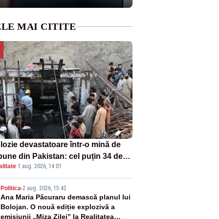
LE MAI CITITE
lozie devastatoare într-o mină de
bune din Pakistan: cel puțin 34 de
litate
·
1 aug. 2026, 14:01
ți - VIDEO
2
Politica
-
2 aug. 2026, 15:42
Ana Maria Păcuraru demască planul lui
Bolojan. O nouă ediție explozivă a
emisiunii „Miza Zilei” la Realitatea