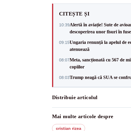
CITEȘTE ȘI
Alertă în aviație! Sute de avio
10:39
descoperirea unor fisuri în fuse
Ungaria renunță la apelul de ec
09:15
atenuează
Meta, sancționată cu 567 de mil
08:07
copiilor
Trump neagă că SUA se confru
08:03
Distribuie articolul
Mai multe articole despre
cristian rizea