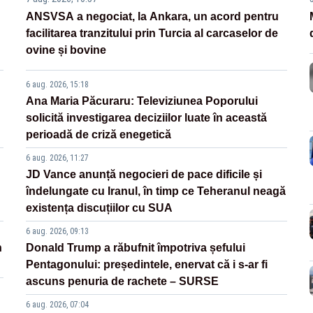
ANSVSA a negociat, la Ankara, un acord pentru
facilitarea tranzitului prin Turcia al carcaselor de
ovine și bovine
6 aug. 2026, 15:18
Ana Maria Păcuraru: Televiziunea Poporului
solicită investigarea deciziilor luate în această
perioadă de criză enegetică
6 aug. 2026, 11:27
JD Vance anunță negocieri de pace dificile și
îndelungate cu Iranul, în timp ce Teheranul neagă
existența discuțiilor cu SUA
6 aug. 2026, 09:13
n
Donald Trump a răbufnit împotriva șefului
Pentagonului: președintele, enervat că i s-ar fi
ascuns penuria de rachete – SURSE
6 aug. 2026, 07:04