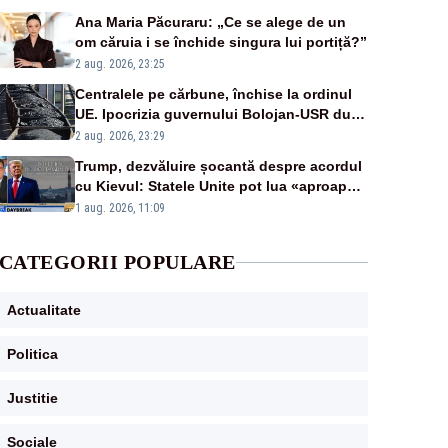
Ana Maria Păcuraru: „Ce se alege de un
om căruia i se închide singura lui portiță?”
2 aug. 2026, 23:25
Centralele pe cărbune, închise la ordinul
UE. Ipocrizia guvernului Bolojan-USR după
starea de alertă
2 aug. 2026, 23:29
Trump, dezvăluire șocantă despre acordul
cu Kievul: Statele Unite pot lua «aproape
tot ce vor» din minele Ucrainei”
1 aug. 2026, 11:09
CATEGORII POPULARE
Actualitate
Politica
Justitie
Sociale