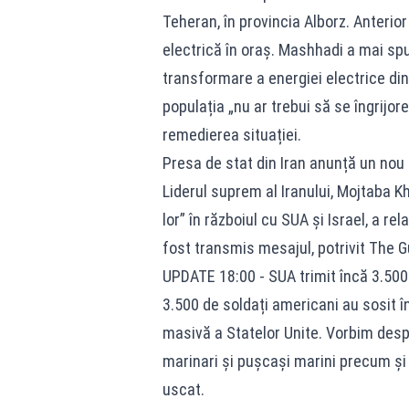
Teheran, în provincia Alborz. Anterior
electrică în oraș. Mashhadi a mai spu
transformare a energiei electrice di
populația „nu ar trebui să se îngrijor
remedierea situației.
Presa de stat din Iran anunță un no
Liderul suprem al Iranului, Mojtaba Kh
lor” în războiul cu SUA și Israel, a r
fost transmis mesajul, potrivit The G
UPDATE 18:00 - SUA trimit încă 3.500 
3.500 de soldați americani au sosit î
masivă a Statelor Unite. Vorbim despr
marinari și pușcași marini precum și 
uscat.