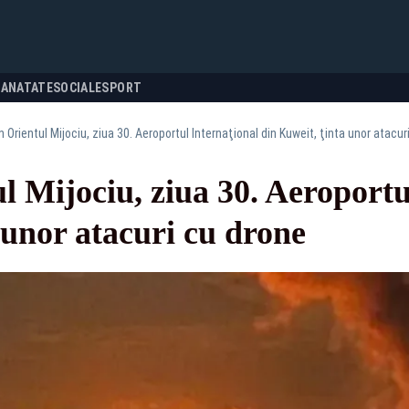
SANATATE
SOCIALE
SPORT
n Orientul Mijociu, ziua 30. Aeroportul Internaţional din Kuweit, ţinta unor atacur
l Mijociu, ziua 30. Aeroportu
 unor atacuri cu drone