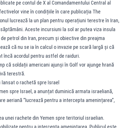
publicate pe contul de X al Comandamentului Central al
tivelor vine în condițiile în care publicația The
ul lucrează la un plan pentru operațiuni terestre în Iran,
săptămâni. Aceste incursiuni la sol ar putea viza insula
 de petrol din Iran, precum și obiective din preajma
ează că nu se ia în calcul o invazie pe scară largă și că
 încă acordul pentru astfel de raiduri.
mp că soldații americani ajunși în Golf vor ajunge hrană
vă terestră.
 lansat o rachetă spre Israel
men spre Israel, a anunțat duminică armata israeliană,
re aeriană ”lucrează pentru a intercepta amenințarea”,
a unei rachete din Yemen spre teritoriul israelian.
bilizate pentru a intercepta amenințarea. Publicul este