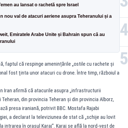
emen au lansat o rachetă spre Israel
n nou val de atacuri aeriene asupra Teheranului și a
eit, Emiratele Arabe Unite și Bahrain spun că au
Iranului
, faptul că respinge amenințările „ostile cu rachete și
al fost ţinta unor atacuri cu drone. Între timp, războiul a
in Iran afirmă că atacurile asupra „infrastructurii
i Teheran, din provincia Teheran și din provincia Alborz,
ează presa iraniană, potrivit BBC. Mostafa Rajabi
iei, a declarat la televiziunea de stat că „schije au lovit
 la intrarea în orașul Karaj”. Karaj se află la nord-vest de