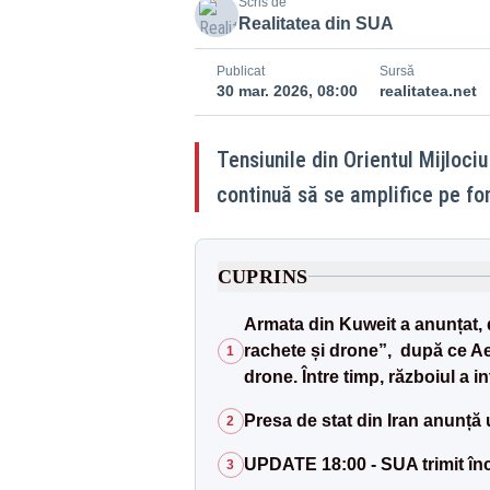
Scris de
Realitatea din SUA
Publicat
Sursă
30 mar. 2026, 08:00
realitatea.net
Tensiunile din Orientul Mijloc
continuă să se amplifice pe fon
CUPRINS
Armata din Kuweit a anunțat, 
rachete și drone”, după ce Aer
1
drone. Între timp, războiul a i
Presa de stat din Iran anunț
2
UPDATE 18:00 - SUA trimit încă
3