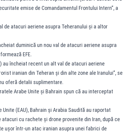
securitate emise de Comandamentul Frontului Intern”, a
al de atacuri aeriene asupra Teheranului și a altor
ncheiat duminică un nou val de atacuri aeriene asupra
informează EFE.
F) au încheiat recent un alt val de atacuri aeriene
orist iranian din Teheran și din alte zone ale Iranului”, se
nu oferă detalii suplimentare.
ratele Arabe Unite și Bahrain spun că au interceptat
 Unite (EAU), Bahrain și Arabia Saudită au raportat
 atacuri cu rachete și drone provenite din Iran, după ce
 ușor într-un atac iranian asupra unei fabrici de