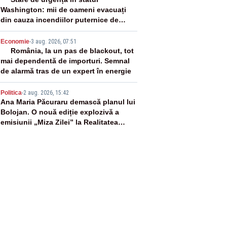
3
Washington: mii de oameni evacuați
din cauza incendiilor puternice de
vegetație
4
Economie
-
3 aug. 2026, 07:51
România, la un pas de blackout, tot
mai dependentă de importuri. Semnal
de alarmă tras de un expert în energie
5
Politica
-
2 aug. 2026, 15:42
Ana Maria Păcuraru demască planul lui
Bolojan. O nouă ediție explozivă a
emisiunii „Miza Zilei” la Realitatea
PLUS