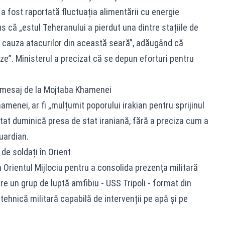
 a fost raportată fluctuația alimentării cu energie
s că „estul Teheranului a pierdut una dintre stațiile de
n cauza atacurilor din această seară”, adăugând că
eze”. Ministerul a precizat că se depun eforturi pentru
u mesaj de la Mojtaba Khamenei
amenei, ar fi „mulțumit poporului irakian pentru sprijinul
elatat duminică presa de stat iraniană, fără a preciza cum a
uardian.
de soldați în Orient
n Orientul Mijlociu pentru a consolida prezența militară
e un grup de luptă amfibiu - USS Tripoli - format din
tehnică militară capabilă de intervenții pe apă și pe