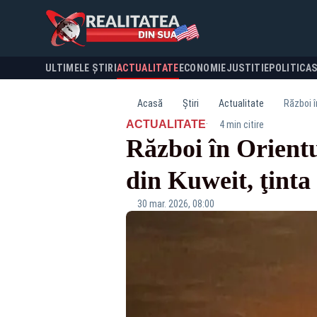
ULTIMELE ȘTIRI
ACTUALITATE
ECONOMIE
JUSTITIE
POLITICA
Acasă
Știri
Actualitate
Război î
·
ACTUALITATE
4 min citire
Război în Orientu
din Kuweit, ţinta
30 mar. 2026, 08:00