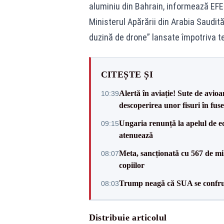
aluminiu din Bahrain, informează EFE
Ministerul Apărării din Arabia Saudită
duzină de drone” lansate împotriva ter
CITEȘTE ȘI
Alertă în aviație! Sute de avio
10:39
descoperirea unor fisuri în fuse
Ungaria renunță la apelul de ec
09:15
atenuează
Meta, sancționată cu 567 de mil
08:07
copiilor
Trump neagă că SUA se confru
08:03
Distribuie articolul