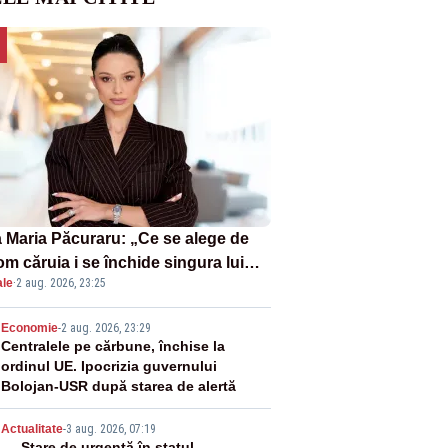
 Maria Păcuraru: „Ce se alege de
om căruia i se închide singura lui
ale
·
2 aug. 2026, 23:25
tiță?”
2
Economie
-
2 aug. 2026, 23:29
Centralele pe cărbune, închise la
ordinul UE. Ipocrizia guvernului
Bolojan-USR după starea de alertă
Actualitate
-
3 aug. 2026, 07:19
Stare de urgență în statul