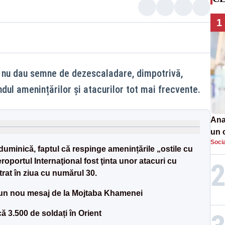
1
iu nu dau semne de dezescaladare, dimpotrivă,
dul amenințărilor și atacurilor tot mai frecvente.
Ana
un 
Soci
por
duminică, faptul că respinge amenințările „ostile cu
oportul Internaţional fost ţinta unor atacuri cu
ntrat în ziua cu numărul 30.
ă un nou mesaj de la Mojtaba Khamenei
 3.500 de soldați în Orient