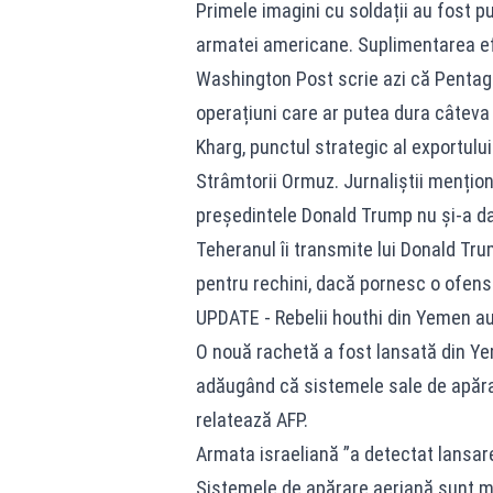
Primele imagini cu soldații au fost 
armatei americane. Suplimentarea efec
Washington Post scrie azi că Pentagon
operațiuni care ar putea dura câteva 
Kharg, punctul strategic al exportului
Strâmtorii Ormuz. Jurnaliștii mențion
președintele Donald Trump nu și-a dat
Teheranul îi transmite lui Donald Tru
pentru rechini, dacă pornesc o ofensi
UPDATE - Rebelii houthi din Yemen au
O nouă rachetă a fost lansată din Ye
adăugând că sistemele sale de apăra
relatează AFP.
Armata israeliană ”a detectat lansare
Sistemele de apărare aeriană sunt mo