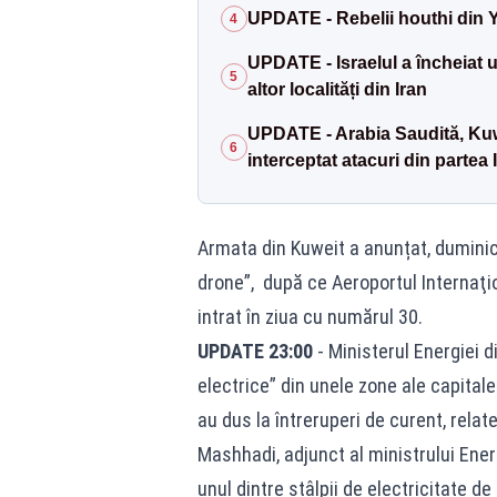
UPDATE - Rebelii houthi din Y
4
UPDATE - Israelul a încheiat u
5
altor localități din Iran
UPDATE - Arabia Saudită, Kuw
6
interceptat atacuri din partea 
Armata din Kuweit a anunțat, duminică
drone”, după ce Aeroportul Internaţion
intrat în ziua cu numărul 30.
UPDATE 23:00
- Ministerul Energiei d
electrice” din unele zone ale capitale
au dus la întreruperi de curent, relat
Mashhadi, adjunct al ministrului Energ
unul dintre stâlpii de electricitate de