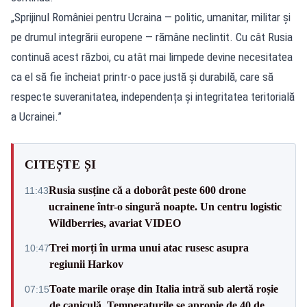
„Sprijinul României pentru Ucraina — politic, umanitar, militar și
pe drumul integrării europene — rămâne neclintit. Cu cât Rusia
continuă acest război, cu atât mai limpede devine necesitatea
ca el să fie încheiat printr-o pace justă și durabilă, care să
respecte suveranitatea, independența și integritatea teritorială
a Ucrainei.”
CITEȘTE ȘI
Rusia susține că a doborât peste 600 drone
11:43
ucrainene într-o singură noapte. Un centru logistic
Wildberries, avariat VIDEO
Trei morți în urma unui atac rusesc asupra
10:47
regiunii Harkov
Toate marile orașe din Italia intră sub alertă roșie
07:15
de caniculă. Temperaturile se apropie de 40 de