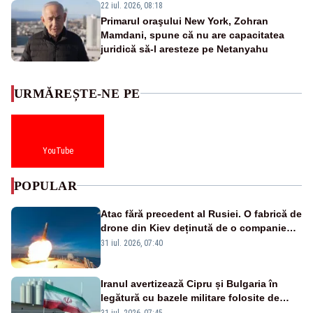
22 iul. 2026, 08:18
Primarul oraşului New York, Zohran
Mamdani, spune că nu are capacitatea
juridică să-l aresteze pe Netanyahu
URMĂREȘTE-NE PE
YouTube
POPULAR
Atac fără precedent al Rusiei. O fabrică de
drone din Kiev deținută de o companie
americană, distrusă de o rachetă
31 iul. 2026, 07:40
rusească
Iranul avertizează Cipru și Bulgaria în
legătură cu bazele militare folosite de
SUA
31 iul. 2026, 07:45