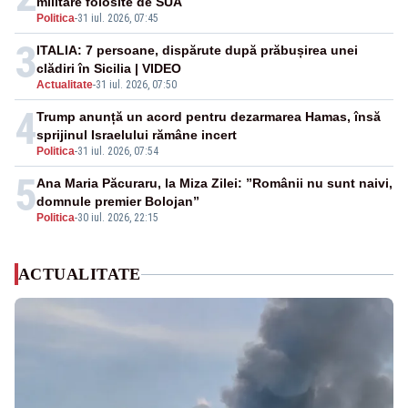
militare folosite de SUA
Politica
-
31 iul. 2026, 07:45
3
ITALIA: 7 persoane, dispărute după prăbușirea unei
clădiri în Sicilia | VIDEO
Actualitate
-
31 iul. 2026, 07:50
4
Trump anunță un acord pentru dezarmarea Hamas, însă
sprijinul Israelului rămâne incert
Politica
-
31 iul. 2026, 07:54
5
Ana Maria Păcuraru, la Miza Zilei: ”Românii nu sunt naivi,
domnule premier Bolojan”
Politica
-
30 iul. 2026, 22:15
ACTUALITATE