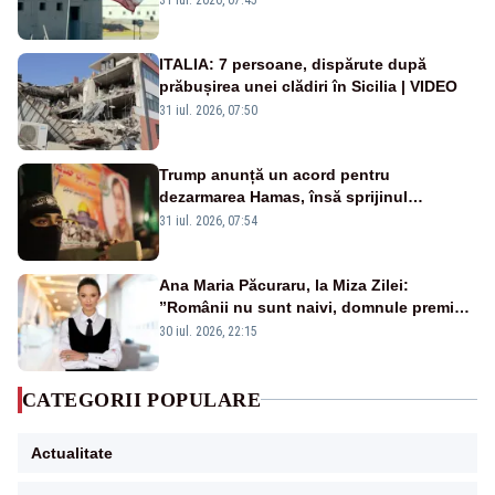
ITALIA: 7 persoane, dispărute după
prăbușirea unei clădiri în Sicilia | VIDEO
31 iul. 2026, 07:50
Trump anunță un acord pentru
dezarmarea Hamas, însă sprijinul
Israelului rămâne incert
31 iul. 2026, 07:54
Ana Maria Păcuraru, la Miza Zilei:
”Românii nu sunt naivi, domnule premier
Bolojan”
30 iul. 2026, 22:15
CATEGORII POPULARE
Actualitate