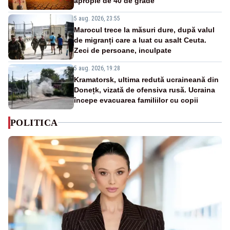
apropie de 40 de grade
5 aug. 2026, 23:55
Marocul trece la măsuri dure, după valul
de migranți care a luat cu asalt Ceuta.
Zeci de persoane, inculpate
5 aug. 2026, 19:28
Kramatorsk, ultima redută ucraineană din
Donețk, vizată de ofensiva rusă. Ucraina
începe evacuarea familiilor cu copii
POLITICA