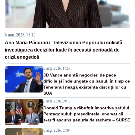
6 aug. 2026, 15:18
Ana Maria Păcuraru: Televiziunea Poporului solicită
investigarea deciziilor luate în această perioadă de
criză enegetică
6 aug. 2026, 11:27
JD Vance anunță negocieri de pace
dificile și îndelungate cu Iranul, în timp ce
Teheranul neagă existența discuțiilor cu
SUA
6 aug. 2026, 09:13
Donald Trump a răbufnit împotriva șefului
Pentagonului: președintele, enervat că i
s-ar fi ascuns penuria de rachete – SURSE
6 aug. 2026, 07:04