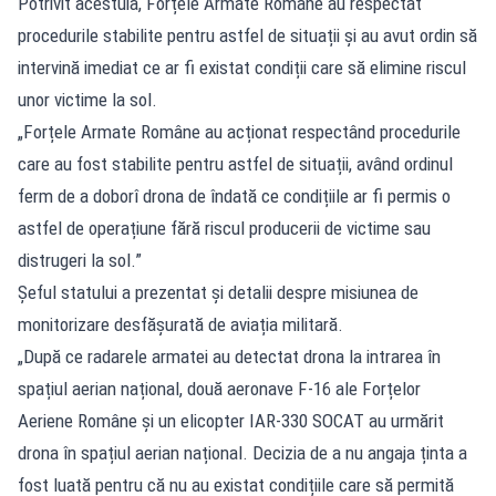
Potrivit acestuia, Forțele Armate Române au respectat
procedurile stabilite pentru astfel de situații și au avut ordin să
intervină imediat ce ar fi existat condiții care să elimine riscul
unor victime la sol.
„Forțele Armate Române au acționat respectând procedurile
care au fost stabilite pentru astfel de situații, având ordinul
ferm de a doborî drona de îndată ce condițiile ar fi permis o
astfel de operațiune fără riscul producerii de victime sau
distrugeri la sol.”
Șeful statului a prezentat și detalii despre misiunea de
monitorizare desfășurată de aviația militară.
„După ce radarele armatei au detectat drona la intrarea în
spațiul aerian național, două aeronave F-16 ale Forțelor
Aeriene Române și un elicopter IAR-330 SOCAT au urmărit
drona în spațiul aerian național. Decizia de a nu angaja ținta a
fost luată pentru că nu au existat condițiile care să permită