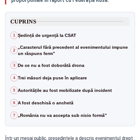
CUPRINS
Ședință de urgență la CSAT
1
„Caracterul fără precedent al evenimentului impune
2
un răspuns ferm”
De ce nu a fost doborâtă drona
3
Trei măsuri deja puse în aplicare
4
Autoritățile au fost mobilizate după incident
5
A fost deschisă o anchetă
6
„România nu va accepta sub nicio formă”
7
Într-un mesaj public, președintele a descris evenimentul drept