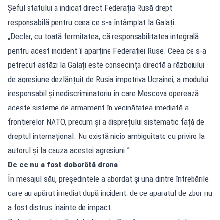
Șeful statului a indicat direct Federația Rusă drept
responsabilă pentru ceea ce s-a întâmplat la Galați.
„Declar, cu toată fermitatea, că responsabilitatea integrală
pentru acest incident îi aparține Federației Ruse. Ceea ce s-a
petrecut astăzi la Galați este consecința directă a războiului
de agresiune dezlănțuit de Rusia împotriva Ucrainei, a modului
iresponsabil și nediscriminatoriu în care Moscova operează
aceste sisteme de armament în vecinătatea imediată a
frontierelor NATO, precum și a disprețului sistematic față de
dreptul internațional. Nu există nicio ambiguitate cu privire la
autorul și la cauza acestei agresiuni.”
De ce nu a fost doborâtă drona
În mesajul său, președintele a abordat și una dintre întrebările
care au apărut imediat după incident: de ce aparatul de zbor nu
a fost distrus înainte de impact.