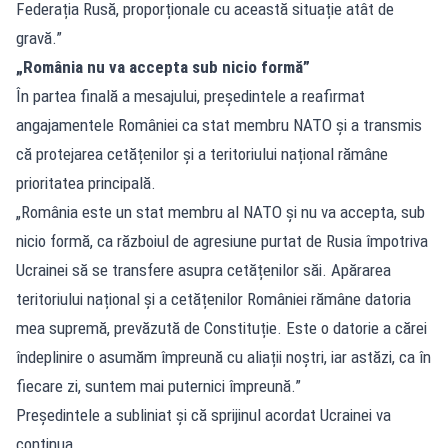
Federația Rusă, proporționale cu această situație atât de
gravă.”
„România nu va accepta sub nicio formă”
În partea finală a mesajului, președintele a reafirmat
angajamentele României ca stat membru NATO și a transmis
că protejarea cetățenilor și a teritoriului național rămâne
prioritatea principală.
„România este un stat membru al NATO și nu va accepta, sub
nicio formă, ca războiul de agresiune purtat de Rusia împotriva
Ucrainei să se transfere asupra cetățenilor săi. Apărarea
teritoriului național și a cetățenilor României rămâne datoria
mea supremă, prevăzută de Constituție. Este o datorie a cărei
îndeplinire o asumăm împreună cu aliații noștri, iar astăzi, ca în
fiecare zi, suntem mai puternici împreună.”
Președintele a subliniat și că sprijinul acordat Ucrainei va
continua.