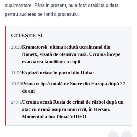
suplimentare. Până în prezent, nu a fost stabilită o dată
pentru audierea pe fond a procesului.
CITEȘTE ȘI
Kramatorsk, ultima redută ucraineană din
19:28
Donețk, vizată de ofensiva rusă. Ucraina începe
evacuarea familiilor cu copii
Explozii uriașe în portul din Dubai
11:09
Prima eclipsă totală de Soare din Europa după 27
10:39
de ani
Ucraina acuză Rusia de crimă de război după un
14:41
atac cu dronă asupra unui civil, în Herson.
Momentul a fost filmat VIDEO