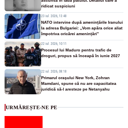
ascunsă în lada patului. Detaliul care a
ridicat suspiciuni
23 iul. 2026, 13:48
NATO intervine după amenințările Iranului
la adresa Bulgariei: „Vom apăra orice aliat
împotriva oricărei amenințări”
22 iul. 2026, 10:11
Procesul lui Maduro pentru trafic de
droguri, propus să înceapă în iunie 2027
22 iul. 2026, 08:18
Primarul oraşului New York, Zohran
Mamdani, spune că nu are capacitatea
juridică să-l aresteze pe Netanyahu
URMĂREȘTE-NE PE