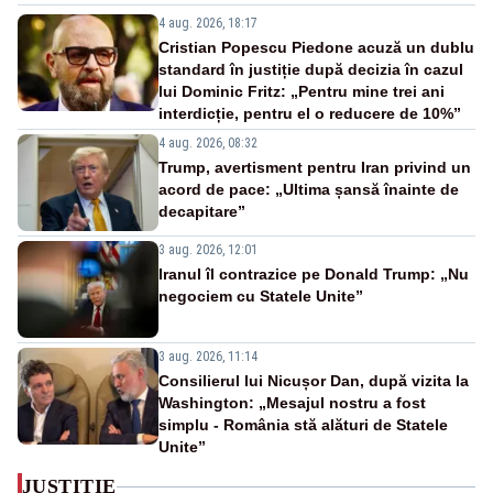
4 aug. 2026, 18:17
Cristian Popescu Piedone acuză un dublu
standard în justiție după decizia în cazul
lui Dominic Fritz: „Pentru mine trei ani
interdicție, pentru el o reducere de 10%”
4 aug. 2026, 08:32
Trump, avertisment pentru Iran privind un
acord de pace: „Ultima șansă înainte de
decapitare”
3 aug. 2026, 12:01
Iranul îl contrazice pe Donald Trump: „Nu
negociem cu Statele Unite”
3 aug. 2026, 11:14
Consilierul lui Nicușor Dan, după vizita la
Washington: „Mesajul nostru a fost
simplu - România stă alături de Statele
Unite”
JUSTITIE