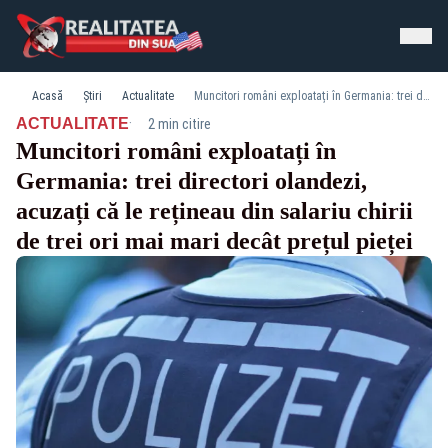
Acasă
Știri
Actualitate
Muncitori români exploatați în Germania: trei directori olandezi, acuzați că le rețineau din salariu chirii de trei ori mai mari decât prețul pieței
·
ACTUALITATE
2 min citire
Muncitori români exploatați în
Germania: trei directori olandezi,
acuzați că le rețineau din salariu chirii
de trei ori mai mari decât prețul pieței