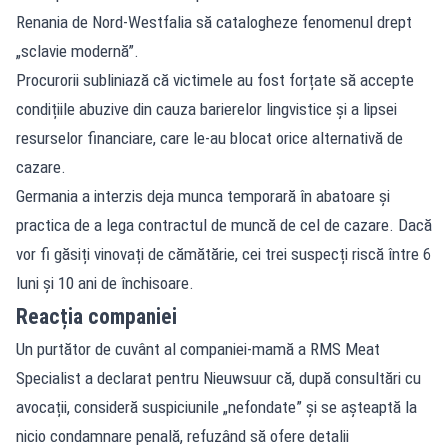
Renania de Nord-Westfalia să catalogheze fenomenul drept
„sclavie modernă”.
Procurorii subliniază că victimele au fost forțate să accepte
condițiile abuzive din cauza barierelor lingvistice și a lipsei
resurselor financiare, care le-au blocat orice alternativă de
cazare.
Germania a interzis deja munca temporară în abatoare și
practica de a lega contractul de muncă de cel de cazare. Dacă
vor fi găsiți vinovați de cămătărie, cei trei suspecți riscă între 6
luni și 10 ani de închisoare.
Reacția companiei
Un purtător de cuvânt al companiei-mamă a RMS Meat
Specialist a declarat pentru Nieuwsuur că, după consultări cu
avocații, consideră suspiciunile „nefondate” și se așteaptă la
nicio condamnare penală, refuzând să ofere detalii