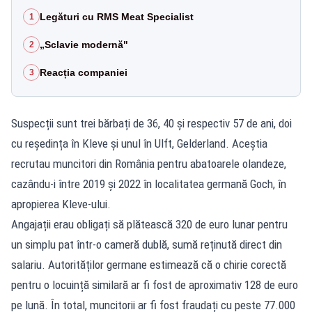
Legături cu RMS Meat Specialist
1
„Sclavie modernă"
2
Reacția companiei
3
Suspecții sunt trei bărbați de 36, 40 și respectiv 57 de ani, doi
cu reședința în Kleve și unul în Ulft, Gelderland. Aceștia
recrutau muncitori din România pentru abatoarele olandeze,
cazându-i între 2019 și 2022 în localitatea germană Goch, în
apropierea Kleve-ului.
Angajații erau obligați să plătească 320 de euro lunar pentru
un simplu pat într-o cameră dublă, sumă reținută direct din
salariu. Autorităților germane estimează că o chirie corectă
pentru o locuință similară ar fi fost de aproximativ 128 de euro
pe lună. În total, muncitorii ar fi fost fraudați cu peste 77.000