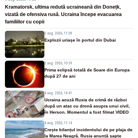
Kramatorsk, ultima redută ucraineană din Donețk,
vizată de ofensiva rusă. Ucraina începe evacuarea
familiilor cu copii
5 aug. 2026, 11:09
Explozii uriașe în portul din Dubai
5 aug. 2026, 10:39
Prima eclipsă totală de Soare din Europa
după 27 de ani
4 aug. 2026, 14:41
Ucraina acuză Rusia de crimă de război
după un atac cu dronă asupra unui civil,
în Herson. Momentul a fost filmat VIDEO
4 aug. 2026, 11:14
Crește bilanțul incidentului de pe plaja de
la Marea Neagră. Rusia anunță șapte