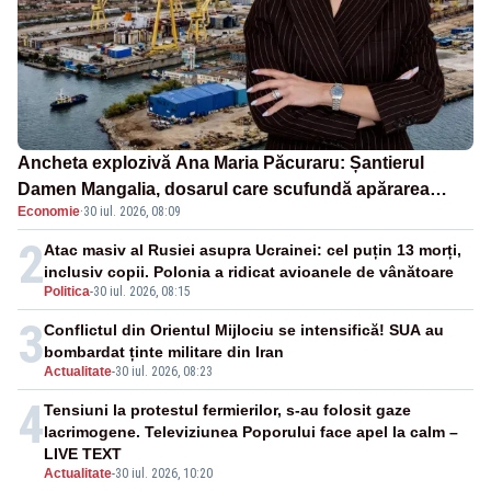
Ancheta explozivă Ana Maria Păcuraru: Șantierul
Damen Mangalia, dosarul care scufundă apărarea
Economie
·
30 iul. 2026, 08:09
României
2
Atac masiv al Rusiei asupra Ucrainei: cel puțin 13 morți,
inclusiv copii. Polonia a ridicat avioanele de vânătoare
Politica
-
30 iul. 2026, 08:15
3
Conflictul din Orientul Mijlociu se intensifică! SUA au
bombardat ținte militare din Iran
Actualitate
-
30 iul. 2026, 08:23
4
Tensiuni la protestul fermierilor, s-au folosit gaze
lacrimogene. Televiziunea Poporului face apel la calm –
LIVE TEXT
Actualitate
-
30 iul. 2026, 10:20