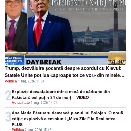
Trump, dezvăluire șocantă despre acordul cu Kievul:
Statele Unite pot lua «aproape tot ce vor» din minele
Politica
·
1 aug. 2026, 11:09
Ucrainei”
2
Explozie devastatoare într-o mină de cărbune din
Pakistan: cel puțin 34 de morți - VIDEO
Actualitate
-
1 aug. 2026, 14:01
3
Ana Maria Păcuraru demască planul lui Bolojan. O nouă
ediție explozivă a emisiunii „Miza Zilei” la Realitatea
PLUS
Politica
-
2 aug. 2026, 15:42