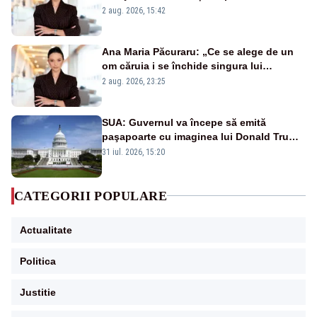
emisiunii „Miza Zilei” la Realitatea PLUS
2 aug. 2026, 15:42
Ana Maria Păcuraru: „Ce se alege de un
om căruia i se închide singura lui
portiță?”
2 aug. 2026, 23:25
SUA: Guvernul va începe să emită
paşapoarte cu imaginea lui Donald Trump
începând cu 8 august
31 iul. 2026, 15:20
CATEGORII POPULARE
Actualitate
Politica
Justitie