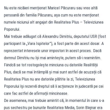
Nu este nicăieri menționat Maricel Păcuraru sau vreo altă
persoană din familia Păcuraru, așa cum nu este menționat
numele niciunui alt angajat din Realitatea Plus – Televiziunea
Poporului.
Mai trebuie adăugat că Alexandru Dimitriu, deputatul USR (fost
participant la „Vara Ispitelor”), a fost parte din acest dosar. A
reprezentat interesele unor impostori în acest proces. Dacă
domnul Dimitriu nu își mai amintește, putem să-i reamintim.
Fiindcă se tot rostogolește minciuna cu datoriile Realității
Plus, dacă se mai întâmplă și mai sunt astfel de acuzații că
Realitatea Plus nu are datoriile plătite la zi, Televiziunea
Poporului își rezervă dreptul să îi acționeze în judecată pe cei
care fac astfel de afirmații mincinoase.
De asemenea, mai trebuie amintit că, în momentul în care s-a
pus sechestru pe bunurile Realitatea Media, Sorin Blejnar era