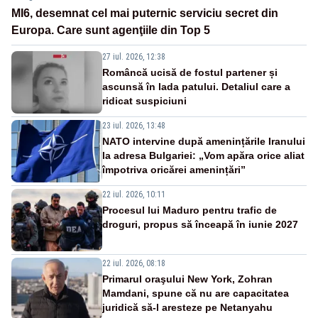
MI6, desemnat cel mai puternic serviciu secret din
Europa. Care sunt agenţiile din Top 5
27 iul. 2026, 12:38
Româncă ucisă de fostul partener și
ascunsă în lada patului. Detaliul care a
ridicat suspiciuni
23 iul. 2026, 13:48
NATO intervine după amenințările Iranului
la adresa Bulgariei: „Vom apăra orice aliat
împotriva oricărei amenințări”
22 iul. 2026, 10:11
Procesul lui Maduro pentru trafic de
droguri, propus să înceapă în iunie 2027
22 iul. 2026, 08:18
Primarul oraşului New York, Zohran
Mamdani, spune că nu are capacitatea
juridică să-l aresteze pe Netanyahu