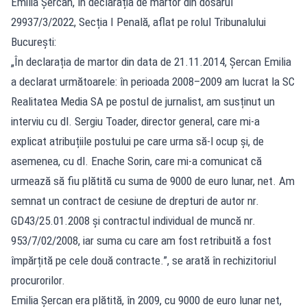
Emilia Șercan, în declarația de martor din dosarul
29937/3/2022, Secția I Penală, aflat pe rolul Tribunalului
București:
„În declarația de martor din data de 21.11.2014, Șercan Emilia
a declarat următoarele: în perioada 2008–2009 am lucrat la SC
Realitatea Media SA pe postul de jurnalist, am susținut un
interviu cu dl. Sergiu Toader, director general, care mi-a
explicat atribuțiile postului pe care urma să-l ocup și, de
asemenea, cu dl. Enache Sorin, care mi-a comunicat că
urmează să fiu plătită cu suma de 9000 de euro lunar, net. Am
semnat un contract de cesiune de drepturi de autor nr.
GD43/25.01.2008 și contractul individual de muncă nr.
953/7/02/2008, iar suma cu care am fost retribuită a fost
împărțită pe cele două contracte.”, se arată în rechizitoriul
procurorilor.
Emilia Șercan era plătită, în 2009, cu 9000 de euro lunar net,