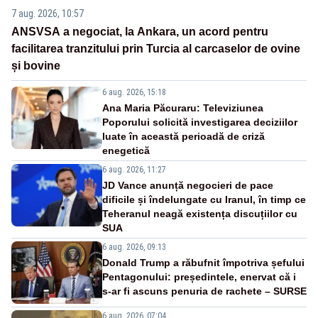
7 aug. 2026, 10:57
ANSVSA a negociat, la Ankara, un acord pentru
facilitarea tranzitului prin Turcia al carcaselor de ovine
și bovine
6 aug. 2026, 15:18
Ana Maria Păcuraru: Televiziunea
Poporului solicită investigarea deciziilor
luate în această perioadă de criză
enegetică
6 aug. 2026, 11:27
JD Vance anunță negocieri de pace
dificile și îndelungate cu Iranul, în timp ce
Teheranul neagă existența discuțiilor cu
SUA
6 aug. 2026, 09:13
Donald Trump a răbufnit împotriva șefului
Pentagonului: președintele, enervat că i
s-ar fi ascuns penuria de rachete – SURSE
6 aug. 2026, 07:04