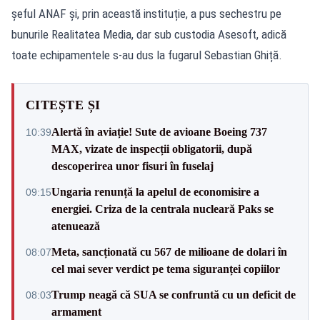
șeful ANAF și, prin această instituție, a pus sechestru pe
bunurile Realitatea Media, dar sub custodia Asesoft, adică
toate echipamentele s-au dus la fugarul Sebastian Ghiță.
CITEȘTE ȘI
Alertă în aviație! Sute de avioane Boeing 737
10:39
MAX, vizate de inspecții obligatorii, după
descoperirea unor fisuri în fuselaj
Ungaria renunță la apelul de economisire a
09:15
energiei. Criza de la centrala nucleară Paks se
atenuează
Meta, sancționată cu 567 de milioane de dolari în
08:07
cel mai sever verdict pe tema siguranței copiilor
Trump neagă că SUA se confruntă cu un deficit de
08:03
armament