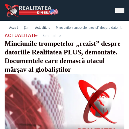
Acasă
Știri
Actualitate
Minciunile trompetelor „rezist” despre datoriile Realitatea PLUS, demontate. Documentele care demască atacul mârșav al globaliștilor
·
ACTUALITATE
4 min citire
Minciunile trompetelor „rezist” despre
datoriile Realitatea PLUS, demontate.
Documentele care demască atacul
mârșav al globaliștilor