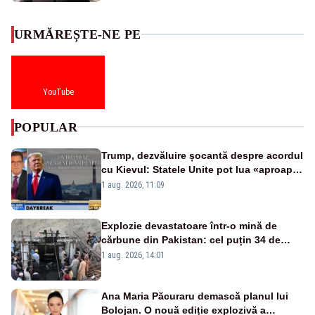
URMĂREȘTE-NE PE
YouTube
POPULAR
Trump, dezvăluire șocantă despre acordul
cu Kievul: Statele Unite pot lua «aproape
tot ce vor» din minele Ucrainei”
1 aug. 2026, 11:09
Explozie devastatoare într-o mină de
cărbune din Pakistan: cel puțin 34 de
morți - VIDEO
1 aug. 2026, 14:01
Ana Maria Păcuraru demască planul lui
Bolojan. O nouă ediție explozivă a