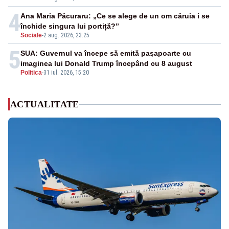
4
Ana Maria Păcuraru: „Ce se alege de un om căruia i se
închide singura lui portiță?”
Sociale
-
2 aug. 2026, 23:25
5
SUA: Guvernul va începe să emită paşapoarte cu
imaginea lui Donald Trump începând cu 8 august
Politica
-
31 iul. 2026, 15:20
ACTUALITATE