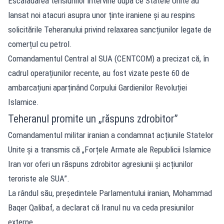
Escaladarea tensiunilor intervine după ce Statele Unite au
lansat noi atacuri asupra unor ținte iraniene și au respins
solicitările Teheranului privind relaxarea sancțiunilor legate de
comerțul cu petrol.
Comandamentul Central al SUA (CENTCOM) a precizat că, în
cadrul operațiunilor recente, au fost vizate peste 60 de
ambarcațiuni aparținând Corpului Gardienilor Revoluției
Islamice.
Teheranul promite un „răspuns zdrobitor”
Comandamentul militar iranian a condamnat acțiunile Statelor
Unite și a transmis că „Forțele Armate ale Republicii Islamice
Iran vor oferi un răspuns zdrobitor agresiunii și acțiunilor
teroriste ale SUA”.
La rândul său, președintele Parlamentului iranian, Mohammad
Baqer Qalibaf, a declarat că Iranul nu va ceda presiunilor
externe.