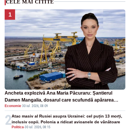
CELE MAI CITITE
1
Ancheta explozivă Ana Maria Păcuraru: Șantierul
Damen Mangalia, dosarul care scufundă apărarea
Economie
·
30 iul. 2026, 08:09
României
2
Atac masiv al Rusiei asupra Ucrainei: cel puțin 13 morți,
inclusiv copii. Polonia a ridicat avioanele de vânătoare
Politica
-
30 iul. 2026, 08:15