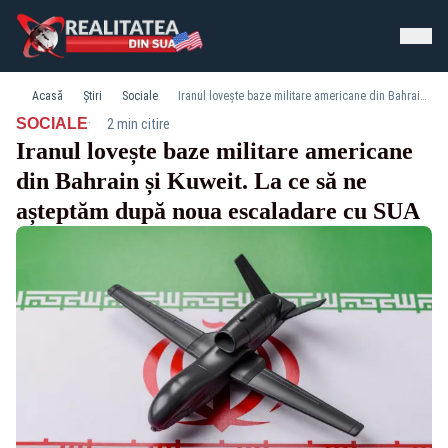
Acasă
Știri
Sociale
Iranul lovește baze militare americane din Bahrain și Kuweit. La ce să ne așteptăm după noua escaladare cu SUA
·
SOCIALE
2 min citire
Iranul lovește baze militare americane
din Bahrain și Kuweit. La ce să ne
așteptăm după noua escaladare cu SUA