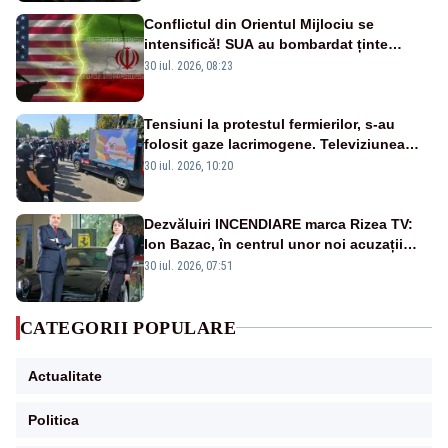
Conflictul din Orientul Mijlociu se
intensifică! SUA au bombardat ținte
militare din Iran
30 iul. 2026, 08:23
Tensiuni la protestul fermierilor, s-au
folosit gaze lacrimogene. Televiziunea
Poporului face apel la calm – LIVE TEXT
30 iul. 2026, 10:20
Dezvăluiri INCENDIARE marca Rizea TV:
Ion Bazac, în centrul unor noi acuzații
publice
30 iul. 2026, 07:51
CATEGORII POPULARE
Actualitate
Politica