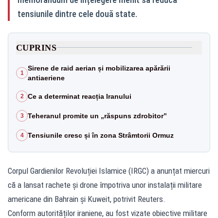
tensiunile dintre cele două state.
CUPRINS
Sirene de raid aerian și mobilizarea apărării
1
antiaeriene
Ce a determinat reacția Iranului
2
Teheranul promite un „răspuns zdrobitor”
3
Tensiunile cresc și în zona Strâmtorii Ormuz
4
Corpul Gardienilor Revoluției Islamice (IRGC) a anunțat miercuri
că a lansat rachete și drone împotriva unor instalații militare
americane din Bahrain și Kuweit, potrivit Reuters.
Conform autorităților iraniene, au fost vizate obiective militare