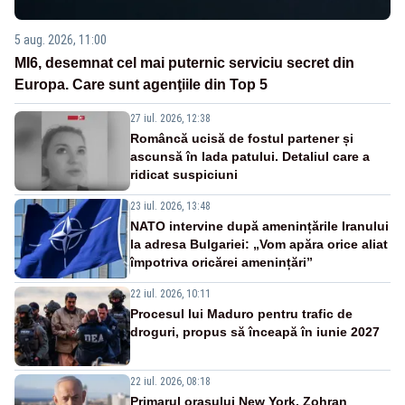
5 aug. 2026, 11:00
MI6, desemnat cel mai puternic serviciu secret din
Europa. Care sunt agenţiile din Top 5
27 iul. 2026, 12:38
Româncă ucisă de fostul partener și
ascunsă în lada patului. Detaliul care a
ridicat suspiciuni
23 iul. 2026, 13:48
NATO intervine după amenințările Iranului
la adresa Bulgariei: „Vom apăra orice aliat
împotriva oricărei amenințări”
22 iul. 2026, 10:11
Procesul lui Maduro pentru trafic de
droguri, propus să înceapă în iunie 2027
22 iul. 2026, 08:18
Primarul oraşului New York, Zohran