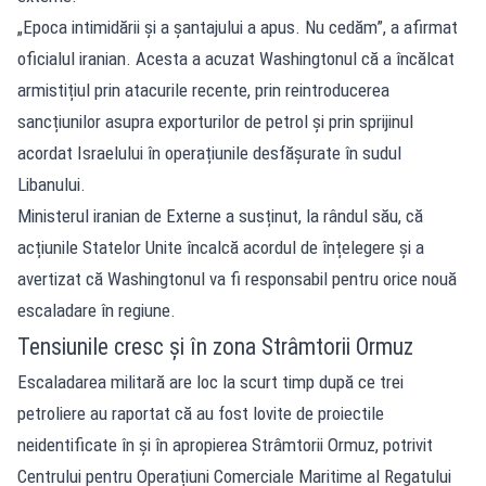
„Epoca intimidării și a șantajului a apus. Nu cedăm”, a afirmat
oficialul iranian. Acesta a acuzat Washingtonul că a încălcat
armistițiul prin atacurile recente, prin reintroducerea
sancțiunilor asupra exporturilor de petrol și prin sprijinul
acordat Israelului în operațiunile desfășurate în sudul
Libanului.
Ministerul iranian de Externe a susținut, la rândul său, că
acțiunile Statelor Unite încalcă acordul de înțelegere și a
avertizat că Washingtonul va fi responsabil pentru orice nouă
escaladare în regiune.
Tensiunile cresc și în zona Strâmtorii Ormuz
Escaladarea militară are loc la scurt timp după ce trei
petroliere au raportat că au fost lovite de proiectile
neidentificate în și în apropierea
Strâmtorii Ormuz
, potrivit
Centrului pentru Operațiuni Comerciale Maritime al Regatului