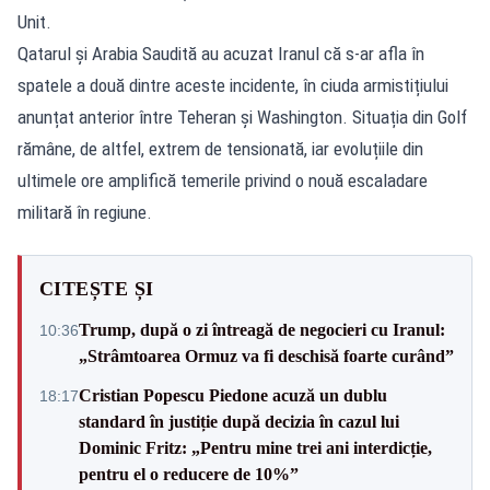
Unit.
Qatarul și Arabia Saudită au acuzat Iranul că s-ar afla în
spatele a două dintre aceste incidente, în ciuda armistițiului
anunțat anterior între Teheran și Washington. Situația din Golf
rămâne, de altfel, extrem de tensionată, iar evoluțiile din
ultimele ore amplifică temerile privind o nouă escaladare
militară în regiune.
CITEȘTE ȘI
Trump, după o zi întreagă de negocieri cu Iranul:
10:36
„Strâmtoarea Ormuz va fi deschisă foarte curând”
Cristian Popescu Piedone acuză un dublu
18:17
standard în justiție după decizia în cazul lui
Dominic Fritz: „Pentru mine trei ani interdicție,
pentru el o reducere de 10%”