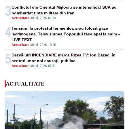
3
Conflictul din Orientul Mijlociu se intensifică! SUA au
bombardat ținte militare din Iran
Actualitate
-
30 iul. 2026, 08:23
4
Tensiuni la protestul fermierilor, s-au folosit gaze
lacrimogene. Televiziunea Poporului face apel la calm –
LIVE TEXT
Actualitate
-
30 iul. 2026, 10:20
5
Dezvăluiri INCENDIARE marca Rizea TV: Ion Bazac, în
centrul unor noi acuzații publice
Actualitate
-
30 iul. 2026, 07:51
ACTUALITATE