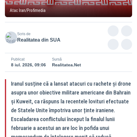
Atac Iran/Profimedia
Scris de
Realitatea din SUA
Publicat
Sursă
8 iul. 2026, 09:06
Realitatea.Net
Iranul susține că a lansat atacuri cu rachete și drone
asupra unor obiective militare americane din Bahrain
și Kuweit, ca răspuns la recentele lovituri efectuate
de Statele Unite împotriva unor ținte iraniene.
Escaladarea conflictului început la finalul lunii
februarie a acestui an are loc în pofida unui
memorandum de înțelegere menit să reducă