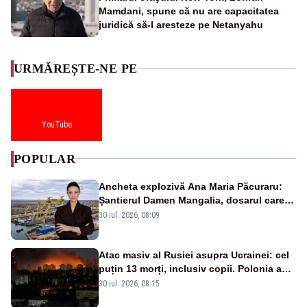
Mamdani, spune că nu are capacitatea
juridică să-l aresteze pe Netanyahu
URMĂREȘTE-NE PE
YouTube
POPULAR
Ancheta explozivă Ana Maria Păcuraru:
Șantierul Damen Mangalia, dosarul care
scufundă apărarea României
30 iul. 2026, 08:09
Atac masiv al Rusiei asupra Ucrainei: cel
puțin 13 morți, inclusiv copii. Polonia a
ridicat avioanele de vânătoare
30 iul. 2026, 08:15