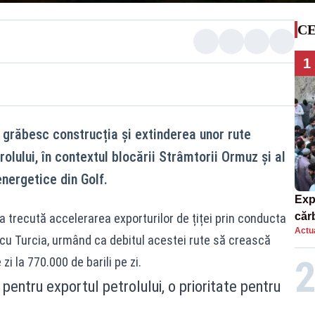
CE
1
e grăbesc construcția și extinderea unor rute
olului, în contextul blocării Strâmtorii Ormuz și al
energetice din Golf.
Exp
căr
 trecută accelerarea exporturilor de țiței prin conducta
Actua
mor
cu Turcia, urmând ca debitul acestei rute să crească
zi la 770.000 de barili pe zi.
 pentru exportul petrolului, o prioritate pentru