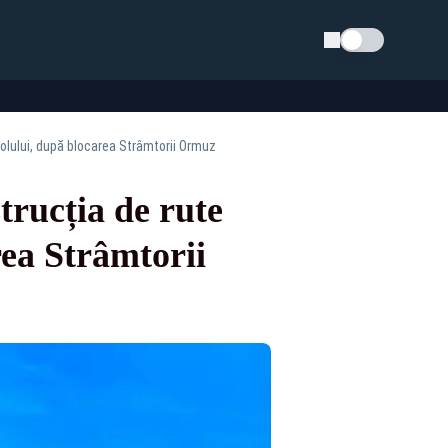
Schimba tema
rolului, după blocarea Strâmtorii Ormuz
trucția de rute
rea Strâmtorii