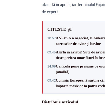
atacată în aprilie, iar terminalul Fuja
de export.
CITEȘTE ȘI
ANSVSA a negociat, la Ankara, 
10:57
carcaselor de ovine și bovine
Alertă în aviație! Sute de avio
09:45
descoperirea unor fisuri în fuse
Canicula pune presiune pe ec
14:09
(analiză)
Comisia Europeană susține că 
09:42
importă masiv de la patru veci
Distribuie articolul