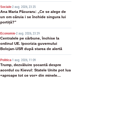
PLUS
3
Sociale
-
2 aug. 2026, 23:25
Ana Maria Păcuraru: „Ce se alege de
un om căruia i se închide singura lui
portiță?”
4
Economie
-
2 aug. 2026, 23:29
Centralele pe cărbune, închise la
ordinul UE. Ipocrizia guvernului
Bolojan-USR după starea de alertă
5
Politica
-
1 aug. 2026, 11:09
Trump, dezvăluire șocantă despre
acordul cu Kievul: Statele Unite pot lua
«aproape tot ce vor» din minele
Ucrainei”