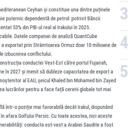
editeranean Ceyhan și constituie una dintre puținele
ie puternic dependentă de petrol: potrivit Băncii
ntat 53% din PIB-ul real al Irakului în 2025.
ficabile. Datele companiei de analiză QuantCube
kul a exportat prin Strâmtoarea Ormuz doar 10 milioane de
de izbucnirea conflictului.
onstrucția conductei Vest-Est către portul Fujairah,
une în 2027 și menit să dubleze capacitatea de export a
moștenitor al EAU, șeicul Khaled bin Mohamed bin Zayed
ea lucrărilor pentru a face față cererii globale tot mai
lă într-o poziție mai favorabilă decât Irakul, dispunând
 în afara Golfului Persic. Cu toate acestea, nici aceste
lnerabilități: conducta est-vest a Arabiei Saudite a fost