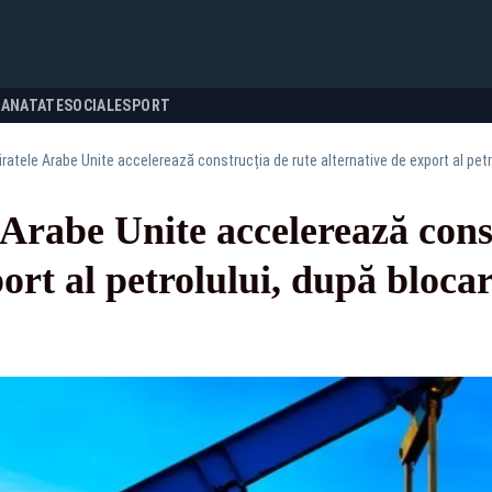
SANATATE
SOCIALE
SPORT
miratele Arabe Unite accelerează construcția de rute alternative de export al pet
 Arabe Unite accelerează cons
port al petrolului, după bloca