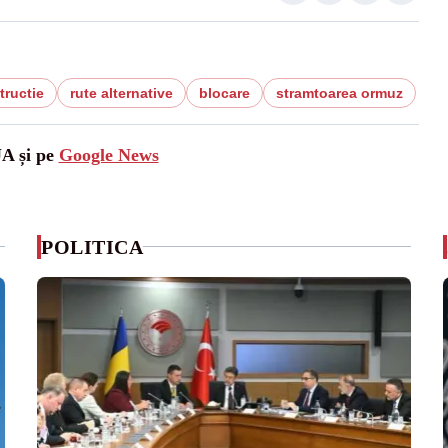
tructie
rute alternative
blocare
stramtoarea ormuz
UA și pe
Google News
POLITICA