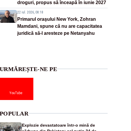
droguri, propus să înceapă în iunie 2027
22 iul. 2026, 08:18
Primarul oraşului New York, Zohran
Mamdani, spune că nu are capacitatea
juridică să-l aresteze pe Netanyahu
URMĂREȘTE-NE PE
YouTube
POPULAR
Explozie devastatoare într-o mină de
cărbune din Pakistan: cel puțin 34 de