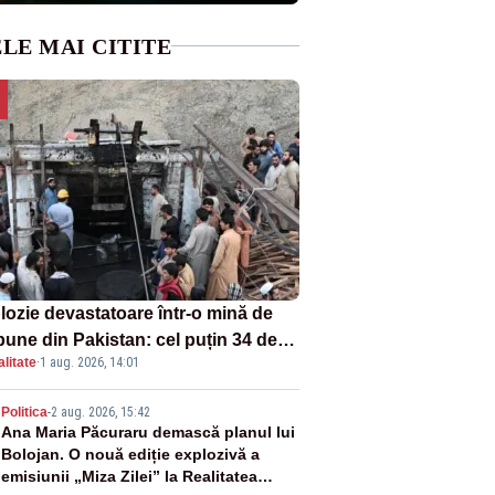
LE MAI CITITE
lozie devastatoare într-o mină de
bune din Pakistan: cel puțin 34 de
litate
·
1 aug. 2026, 14:01
ți - VIDEO
2
Politica
-
2 aug. 2026, 15:42
Ana Maria Păcuraru demască planul lui
Bolojan. O nouă ediție explozivă a
emisiunii „Miza Zilei” la Realitatea