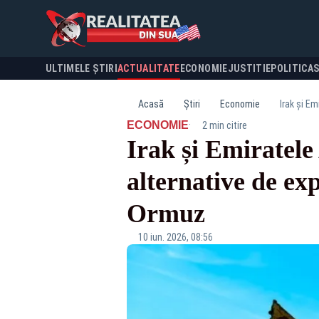
ULTIMELE ȘTIRI
ACTUALITATE
ECONOMIE
JUSTITIE
POLITICA
Acasă
Știri
Economie
Irak și E
·
ECONOMIE
2 min citire
Irak și Emiratele
alternative de ex
Ormuz
10 iun. 2026, 08:56