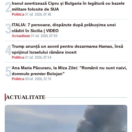
2
Iranul avertizează Cipru și Bulgaria în legătură cu bazele
militare folosite de SUA
Politica
-
31 iul. 2026, 07:45
3
ITALIA: 7 persoane, dispărute după prăbușirea unei
clădiri în Sicilia | VIDEO
Actualitate
-
31 iul. 2026, 07:50
4
Trump anunță un acord pentru dezarmarea Hamas, însă
sprijinul Israelului rămâne incert
Politica
-
31 iul. 2026, 07:54
5
Ana Maria Păcuraru, la Miza Zilei: ”Românii nu sunt naivi,
domnule premier Bolojan”
Politica
-
30 iul. 2026, 22:15
ACTUALITATE