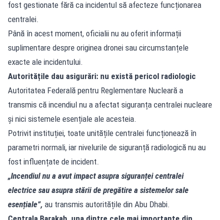
fost gestionate fără ca incidentul să afecteze funcționarea
centralei.
Până în acest moment, oficialii nu au oferit informații
suplimentare despre originea dronei sau circumstanțele
exacte ale incidentului.
Autoritățile dau asigurări: nu există pericol radiologic
Autoritatea Federală pentru Reglementare Nucleară a
transmis că incendiul nu a afectat siguranța centralei nucleare
și nici sistemele esențiale ale acesteia.
Potrivit instituției, toate unitățile centralei funcționează în
parametri normali, iar nivelurile de siguranță radiologică nu au
fost influențate de incident.
„Incendiul nu a avut impact asupra siguranței centralei
electrice sau asupra stării de pregătire a sistemelor sale
esențiale”,
au transmis autoritățile din Abu Dhabi.
Centrala Barakah, una dintre cele mai importante din