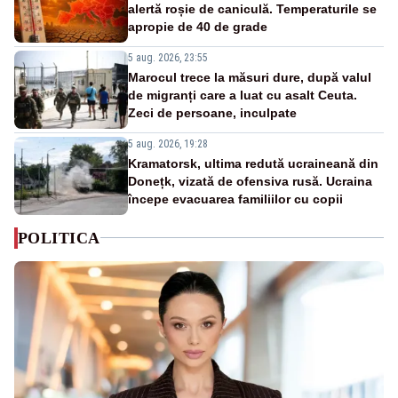
alertă roșie de caniculă. Temperaturile se
apropie de 40 de grade
5 aug. 2026, 23:55
Marocul trece la măsuri dure, după valul
de migranți care a luat cu asalt Ceuta.
Zeci de persoane, inculpate
5 aug. 2026, 19:28
Kramatorsk, ultima redută ucraineană din
Donețk, vizată de ofensiva rusă. Ucraina
începe evacuarea familiilor cu copii
POLITICA