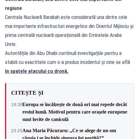
regiune
Centrala Nucleară Barakah este considerată una dintre cele
mai importante infrastructuri energetice din Orientul Mijlociu și
prima centrală nucleară operațională din Emiratele Arabe
Unite.
Autoritățile din Abu Dhabi continuă investigațiile pentru a
stabili cu exactitate cum s-a produs incidentul și cine se află
în spatele atacului cu dronă.
CITEȘTE ȘI
Europa se încălzește de două ori mai repede decât
18:38
restul lumii. Motivul pentru care orașele europene
sunt lovite de caniculă
Ana Maria Păcuraru: „Ce se alege de un om
23:25
căruia i se închide singura lui portiță?”