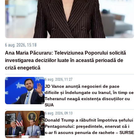
6 aug. 2026, 15:18
Ana Maria Păcuraru: Televiziunea Poporului solicită
investigarea deciziilor luate în această perioadă de
criză enegetică
6 aug. 2026, 11:27
JD Vance anunță negocieri de pace
dificile și îndelungate cu Iranul, în timp ce
Teheranul neagă existența discuțiilor cu
SUA
6 aug. 2026, 09:13
Donald Trump a răbufnit împotriva șefului
Pentagonului: președintele, enervat că i
s-ar fi ascuns penuria de rachete – SURSE