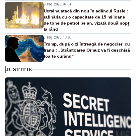
6 aug. 2026, 07:04
Ucraina atacă din nou în adâncul Rusiei:
rafinăria cu o capacitate de 15 milioane
de tone de petrol pe an, vizată două nopți
la rând
5 aug. 2026, 10:36
Trump, după o zi întreagă de negocieri cu
Iranul: „Strâmtoarea Ormuz va fi deschisă
foarte curând”
JUSTITIE