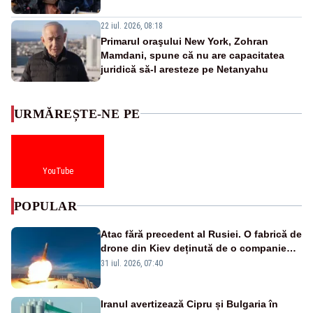
22 iul. 2026, 08:18
Primarul oraşului New York, Zohran
Mamdani, spune că nu are capacitatea
juridică să-l aresteze pe Netanyahu
URMĂREȘTE-NE PE
YouTube
POPULAR
Atac fără precedent al Rusiei. O fabrică de
drone din Kiev deținută de o companie
americană, distrusă de o rachetă
31 iul. 2026, 07:40
rusească
Iranul avertizează Cipru și Bulgaria în