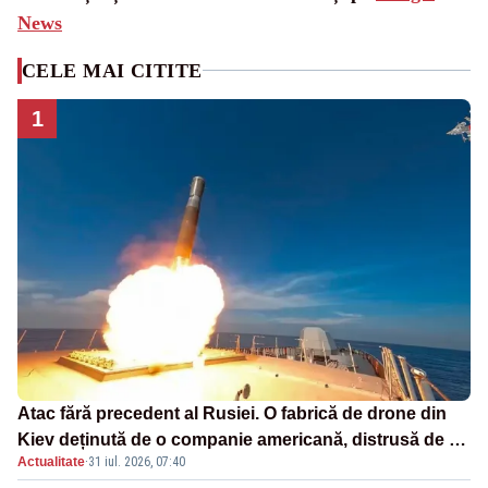
News
CELE MAI CITITE
1
Atac fără precedent al Rusiei. O fabrică de drone din
Kiev deținută de o companie americană, distrusă de o
Actualitate
·
31 iul. 2026, 07:40
rachetă rusească