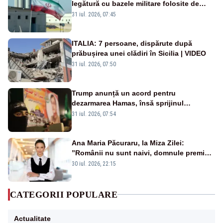
legătură cu bazele militare folosite de
SUA
31 iul. 2026, 07:45
ITALIA: 7 persoane, dispărute după
prăbușirea unei clădiri în Sicilia | VIDEO
31 iul. 2026, 07:50
Trump anunță un acord pentru
dezarmarea Hamas, însă sprijinul
Israelului rămâne incert
31 iul. 2026, 07:54
Ana Maria Păcuraru, la Miza Zilei:
”Românii nu sunt naivi, domnule premier
Bolojan”
30 iul. 2026, 22:15
CATEGORII POPULARE
Actualitate