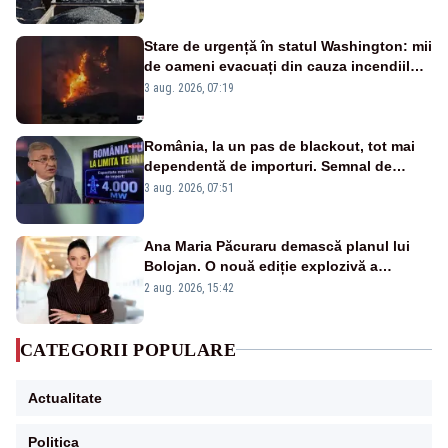
Stare de urgență în statul Washington: mii
de oameni evacuați din cauza incendiilor
puternice de vegetație
3 aug. 2026, 07:19
România, la un pas de blackout, tot mai
dependentă de importuri. Semnal de
alarmă tras de un expert în energie
3 aug. 2026, 07:51
Ana Maria Păcuraru demască planul lui
Bolojan. O nouă ediție explozivă a
emisiunii „Miza Zilei” la Realitatea PLUS
2 aug. 2026, 15:42
CATEGORII POPULARE
Actualitate
Politica