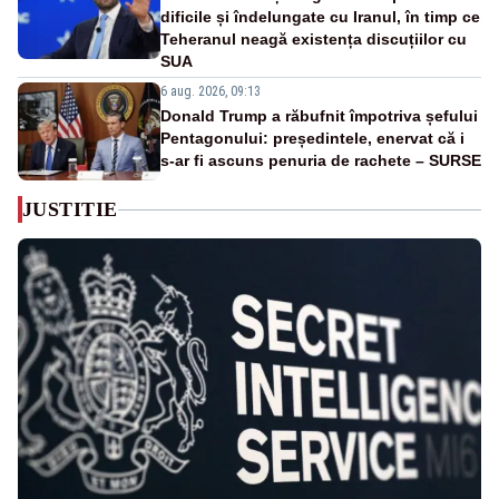
dificile și îndelungate cu Iranul, în timp ce
Teheranul neagă existența discuțiilor cu
SUA
6 aug. 2026, 09:13
Donald Trump a răbufnit împotriva șefului
Pentagonului: președintele, enervat că i
s-ar fi ascuns penuria de rachete – SURSE
JUSTITIE