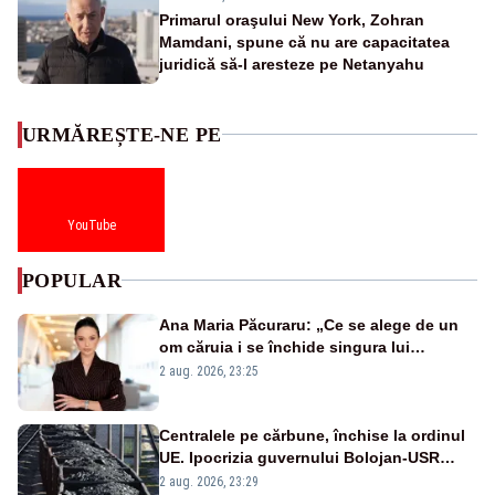
Primarul oraşului New York, Zohran
Mamdani, spune că nu are capacitatea
juridică să-l aresteze pe Netanyahu
URMĂREȘTE-NE PE
YouTube
POPULAR
Ana Maria Păcuraru: „Ce se alege de un
om căruia i se închide singura lui
portiță?”
2 aug. 2026, 23:25
Centralele pe cărbune, închise la ordinul
UE. Ipocrizia guvernului Bolojan-USR
după starea de alertă
2 aug. 2026, 23:29