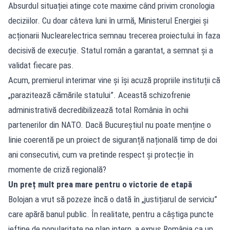
Absurdul situației atinge cote maxime când privim cronologia
deciziilor. Cu doar câteva luni în urmă, Ministerul Energiei și
acționarii Nuclearelectrica semnau trecerea proiectului în faza
decisivă de execuție. Statul român a garantat, a semnat și a
validat fiecare pas.
Acum, premierul interimar vine și își acuză propriile instituții că
„parazitează cămările statului”. Această schizofrenie
administrativă decredibilizează total România în ochii
partenerilor din NATO. Dacă Bucureștiul nu poate menține o
linie coerentă pe un proiect de siguranță națională timp de doi
ani consecutivi, cum va pretinde respect și protecție în
momente de criză regională?
Un preț mult prea mare pentru o victorie de etapă
Bolojan a vrut să pozeze încă o dată în „justițiarul de serviciu”
care apără banul public. În realitate, pentru a câștiga puncte
ieftine de popularitate pe plan intern, a expus România ca un