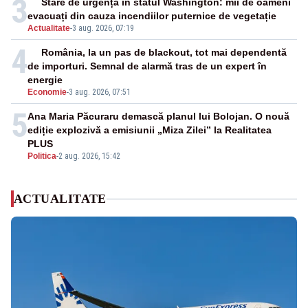
3
Stare de urgență în statul Washington: mii de oameni
evacuați din cauza incendiilor puternice de vegetație
Actualitate
-
3 aug. 2026, 07:19
4
România, la un pas de blackout, tot mai dependentă
de importuri. Semnal de alarmă tras de un expert în
energie
Economie
-
3 aug. 2026, 07:51
5
Ana Maria Păcuraru demască planul lui Bolojan. O nouă
ediție explozivă a emisiunii „Miza Zilei” la Realitatea
PLUS
Politica
-
2 aug. 2026, 15:42
ACTUALITATE