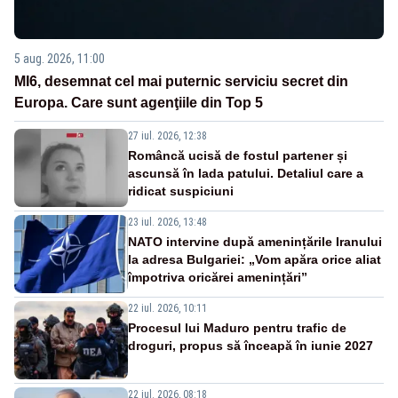
5 aug. 2026, 11:00
MI6, desemnat cel mai puternic serviciu secret din
Europa. Care sunt agenţiile din Top 5
27 iul. 2026, 12:38
Româncă ucisă de fostul partener și
ascunsă în lada patului. Detaliul care a
ridicat suspiciuni
23 iul. 2026, 13:48
NATO intervine după amenințările Iranului
la adresa Bulgariei: „Vom apăra orice aliat
împotriva oricărei amenințări”
22 iul. 2026, 10:11
Procesul lui Maduro pentru trafic de
droguri, propus să înceapă în iunie 2027
22 iul. 2026, 08:18