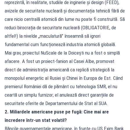
reprezintă, în realitate, studiile de inginerie și design (FEED),
avizele de securitate nucleară și documentația tehnică fără de
care nicio centrală atomică din lume nu poate fi construită. Să
reduci birocrația de securitate nucleară (OBLIGATORIE, de
altfel!) la nivelde „maculatură” înseamnă să ignori
fundamental cum funcționează industria atomică globală.
Mai grav, proiectul NuScale de la Doicești nu a fost o simplă
afacere. A fost un proiect-fanion al Casei Albe, promovat
direct de administrația americană ca replică strategică la
monopolul energetic al Rusiei și Chinei în Europa de Est. Când
premierul României dă de pământ cu tehnologia SMR, el nu
ceartă un simplu furnizor; el anulează direct garanțiile de
securitate oferite de Departamentului de Stat al SUA.
2. Miliardele americane puse pe fugă: Cine mai are
încredere într-un stat volatil?
Băncile guvernamentale americane, în frunte cu US Exim Bank