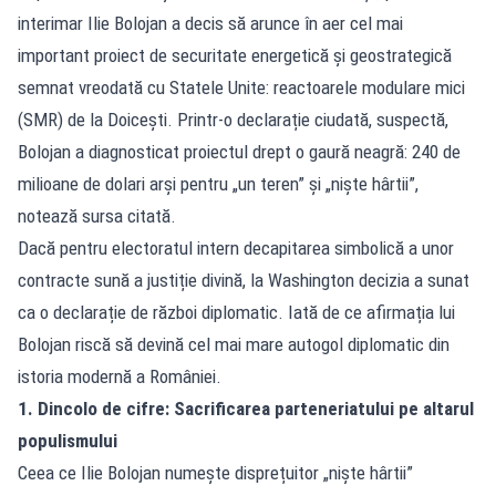
interimar Ilie Bolojan a decis să arunce în aer cel mai
important proiect de securitate energetică și geostrategică
semnat vreodată cu Statele Unite: reactoarele modulare mici
(SMR) de la Doicești. Printr-o declarație ciudată, suspectă,
Bolojan a diagnosticat proiectul drept o gaură neagră: 240 de
milioane de dolari arși pentru „un teren” și „niște hârtii”,
notează
sursa citată
.
Dacă pentru electoratul intern decapitarea simbolică a unor
contracte sună a justiție divină, la Washington decizia a sunat
ca o declarație de război diplomatic. Iată de ce afirmația lui
Bolojan riscă să devină cel mai mare autogol diplomatic din
istoria modernă a României.
1. Dincolo de cifre: Sacrificarea parteneriatului pe altarul
populismului
Ceea ce Ilie Bolojan numește disprețuitor „niște hârtii”