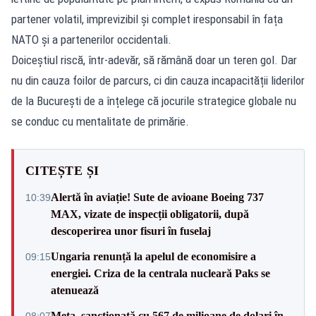
partener volatil, imprevizibil și complet iresponsabil în fața
NATO și a partenerilor occidentali.
Doiceștiul riscă, într-adevăr, să rămână doar un teren gol. Dar
nu din cauza foilor de parcurs, ci din cauza incapacității liderilor
de la București de a înțelege că jocurile strategice globale nu
se conduc cu mentalitate de primărie.
CITEȘTE ȘI
Alertă în aviație! Sute de avioane Boeing 737
10:39
MAX, vizate de inspecții obligatorii, după
descoperirea unor fisuri în fuselaj
Ungaria renunță la apelul de economisire a
09:15
energiei. Criza de la centrala nucleară Paks se
atenuează
Meta, sancționată cu 567 de milioane de dolari în
08:07