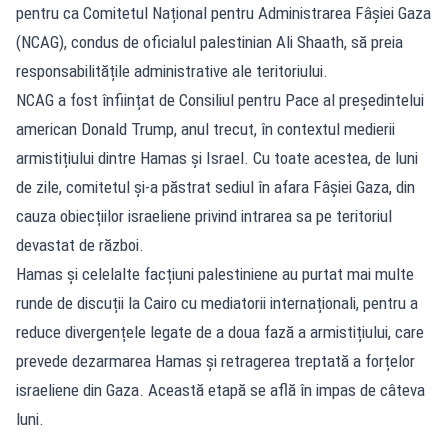
pentru ca Comitetul Național pentru Administrarea Fâșiei Gaza
(NCAG), condus de oficialul palestinian Ali Shaath, să preia
responsabilitățile administrative ale teritoriului.
NCAG a fost înființat de Consiliul pentru Pace al președintelui
american Donald Trump, anul trecut, în contextul medierii
armistițiului dintre Hamas și Israel. Cu toate acestea, de luni
de zile, comitetul și-a păstrat sediul în afara Fâșiei Gaza, din
cauza obiecțiilor israeliene privind intrarea sa pe teritoriul
devastat de război.
Hamas și celelalte facțiuni palestiniene au purtat mai multe
runde de discuții la Cairo cu mediatorii internaționali, pentru a
reduce divergențele legate de a doua fază a armistițiului, care
prevede dezarmarea Hamas și retragerea treptată a forțelor
israeliene din Gaza. Această etapă se află în impas de câteva
luni.