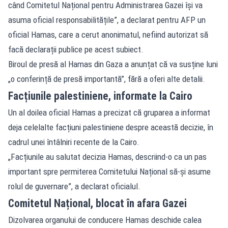
când Comitetul Național pentru Administrarea Gazei își va
asuma oficial responsabilitățile”, a declarat pentru AFP un
oficial Hamas, care a cerut anonimatul, nefiind autorizat să
facă declarații publice pe acest subiect.
Biroul de presă al Hamas din Gaza a anunțat că va susține luni
„o conferință de presă importantă”, fără a oferi alte detalii.
Facțiunile palestiniene, informate la Cairo
Un al doilea oficial Hamas a precizat că gruparea a informat
deja celelalte facțiuni palestiniene despre această decizie, în
cadrul unei întâlniri recente de la Cairo.
„Facțiunile au salutat decizia Hamas, descriind-o ca un pas
important spre permiterea Comitetului Național să-și asume
rolul de guvernare”, a declarat oficialul.
Comitetul Național, blocat în afara Gazei
Dizolvarea organului de conducere Hamas deschide calea