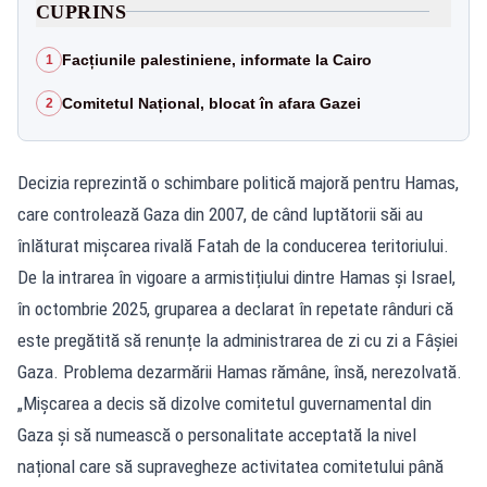
CUPRINS
Facțiunile palestiniene, informate la Cairo
1
Comitetul Național, blocat în afara Gazei
2
Decizia reprezintă o schimbare politică majoră pentru Hamas,
care controlează Gaza din 2007, de când luptătorii săi au
înlăturat mișcarea rivală Fatah de la conducerea teritoriului.
De la intrarea în vigoare a armistițiului dintre Hamas și Israel,
în octombrie 2025, gruparea a declarat în repetate rânduri că
este pregătită să renunțe la administrarea de zi cu zi a Fâșiei
Gaza. Problema dezarmării Hamas rămâne, însă, nerezolvată.
„Mișcarea a decis să dizolve comitetul guvernamental din
Gaza și să numească o personalitate acceptată la nivel
național care să supravegheze activitatea comitetului până