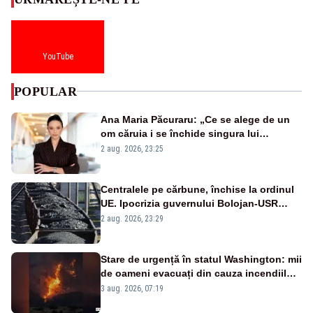
YouTube
POPULAR
Ana Maria Păcuraru: „Ce se alege de un
om căruia i se închide singura lui
portiță?”
2 aug. 2026, 23:25
Centralele pe cărbune, închise la ordinul
UE. Ipocrizia guvernului Bolojan-USR
după starea de alertă
2 aug. 2026, 23:29
Stare de urgență în statul Washington: mii
de oameni evacuați din cauza incendiilor
puternice de vegetație
3 aug. 2026, 07:19