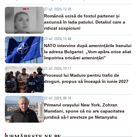
27 iul. 2026, 12:38
Româncă ucisă de fostul partener și
ascunsă în lada patului. Detaliul care a
ridicat suspiciuni
23 iul. 2026, 13:48
NATO intervine după amenințările Iranului
la adresa Bulgariei: „Vom apăra orice aliat
împotriva oricărei amenințări”
22 iul. 2026, 10:11
Procesul lui Maduro pentru trafic de
droguri, propus să înceapă în iunie 2027
22 iul. 2026, 08:18
Primarul oraşului New York, Zohran
Mamdani, spune că nu are capacitatea
juridică să-l aresteze pe Netanyahu
URMĂREȘTE-NE PE