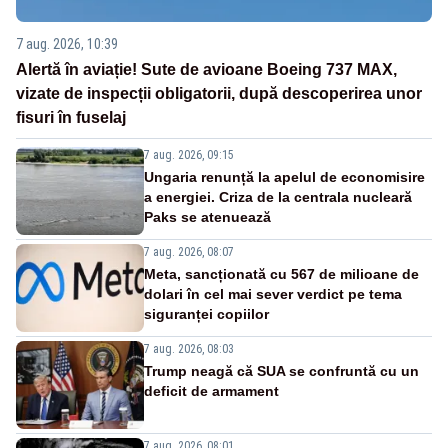
7 aug. 2026, 10:39
Alertă în aviație! Sute de avioane Boeing 737 MAX,
vizate de inspecții obligatorii, după descoperirea unor
fisuri în fuselaj
7 aug. 2026, 09:15
Ungaria renunță la apelul de economisire
a energiei. Criza de la centrala nucleară
Paks se atenuează
7 aug. 2026, 08:07
Meta, sancționată cu 567 de milioane de
dolari în cel mai sever verdict pe tema
siguranței copiilor
7 aug. 2026, 08:03
Trump neagă că SUA se confruntă cu un
deficit de armament
7 aug. 2026, 08:01