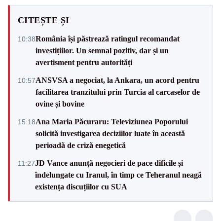
CITEȘTE ȘI
România își păstrează ratingul recomandat
10:38
investițiilor. Un semnal pozitiv, dar și un
avertisment pentru autorități
ANSVSA a negociat, la Ankara, un acord pentru
10:57
facilitarea tranzitului prin Turcia al carcaselor de
ovine și bovine
Ana Maria Păcuraru: Televiziunea Poporului
15:18
solicită investigarea deciziilor luate în această
perioadă de criză enegetică
JD Vance anunță negocieri de pace dificile și
11:27
îndelungate cu Iranul, în timp ce Teheranul neagă
existența discuțiilor cu SUA