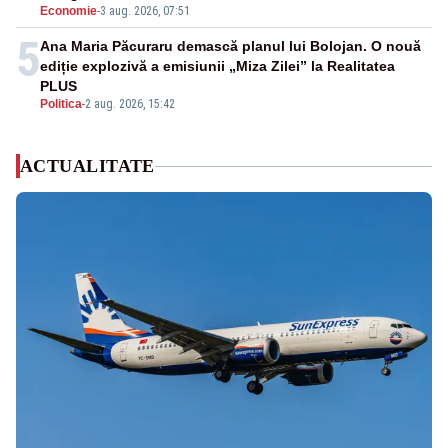
Economie
-
3 aug. 2026, 07:51
5
Ana Maria Păcuraru demască planul lui Bolojan. O nouă
ediție explozivă a emisiunii „Miza Zilei” la Realitatea
PLUS
Politica
-
2 aug. 2026, 15:42
ACTUALITATE