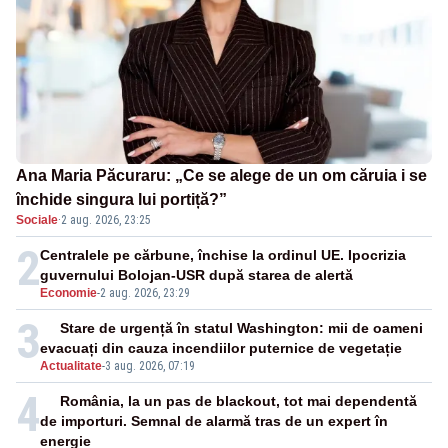
Ana Maria Păcuraru: „Ce se alege de un om căruia i se
închide singura lui portiță?”
Sociale
·
2 aug. 2026, 23:25
2
Centralele pe cărbune, închise la ordinul UE. Ipocrizia
guvernului Bolojan-USR după starea de alertă
Economie
-
2 aug. 2026, 23:29
3
Stare de urgență în statul Washington: mii de oameni
evacuați din cauza incendiilor puternice de vegetație
Actualitate
-
3 aug. 2026, 07:19
4
România, la un pas de blackout, tot mai dependentă
de importuri. Semnal de alarmă tras de un expert în
energie