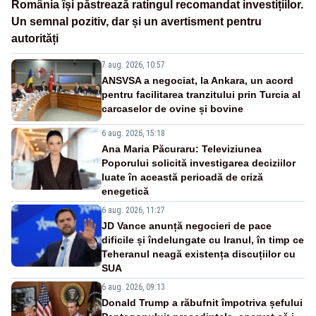
România își păstrează ratingul recomandat investițiilor.
Un semnal pozitiv, dar și un avertisment pentru
autorități
7 aug. 2026, 10:57
ANSVSA a negociat, la Ankara, un acord
pentru facilitarea tranzitului prin Turcia al
carcaselor de ovine și bovine
6 aug. 2026, 15:18
Ana Maria Păcuraru: Televiziunea
Poporului solicită investigarea deciziilor
luate în această perioadă de criză
enegetică
6 aug. 2026, 11:27
JD Vance anunță negocieri de pace
dificile și îndelungate cu Iranul, în timp ce
Teheranul neagă existența discuțiilor cu
SUA
6 aug. 2026, 09:13
Donald Trump a răbufnit împotriva șefului