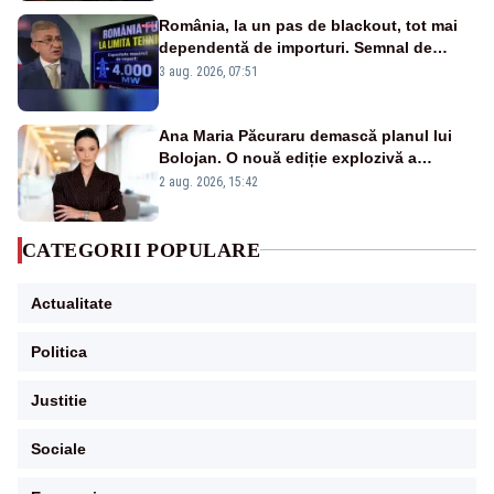
România, la un pas de blackout, tot mai
dependentă de importuri. Semnal de
alarmă tras de un expert în energie
3 aug. 2026, 07:51
Ana Maria Păcuraru demască planul lui
Bolojan. O nouă ediție explozivă a
emisiunii „Miza Zilei” la Realitatea PLUS
2 aug. 2026, 15:42
CATEGORII POPULARE
Actualitate
Politica
Justitie
Sociale