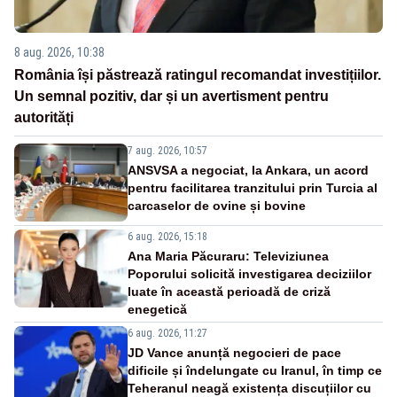
8 aug. 2026, 10:38
România își păstrează ratingul recomandat investițiilor.
Un semnal pozitiv, dar și un avertisment pentru
autorități
7 aug. 2026, 10:57
ANSVSA a negociat, la Ankara, un acord
pentru facilitarea tranzitului prin Turcia al
carcaselor de ovine și bovine
6 aug. 2026, 15:18
Ana Maria Păcuraru: Televiziunea
Poporului solicită investigarea deciziilor
luate în această perioadă de criză
enegetică
6 aug. 2026, 11:27
JD Vance anunță negocieri de pace
dificile și îndelungate cu Iranul, în timp ce
Teheranul neagă existența discuțiilor cu