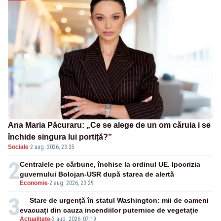
Ana Maria Păcuraru: „Ce se alege de un om căruia i se
închide singura lui portiță?”
Sociale
·
2 aug. 2026, 23:25
2
Centralele pe cărbune, închise la ordinul UE. Ipocrizia
guvernului Bolojan-USR după starea de alertă
Economie
-
2 aug. 2026, 23:29
3
Stare de urgență în statul Washington: mii de oameni
evacuați din cauza incendiilor puternice de vegetație
Actualitate
-
3 aug. 2026, 07:19