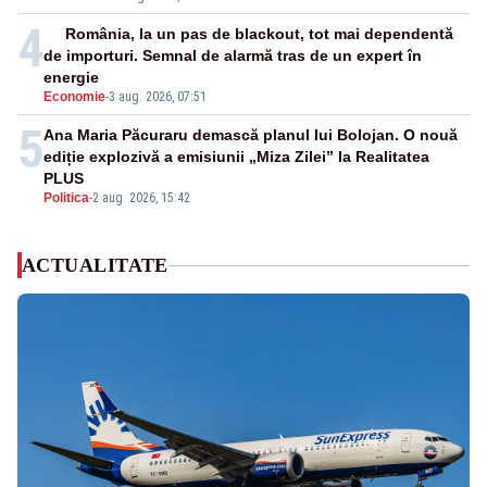
4
România, la un pas de blackout, tot mai dependentă
de importuri. Semnal de alarmă tras de un expert în
energie
Economie
-
3 aug. 2026, 07:51
5
Ana Maria Păcuraru demască planul lui Bolojan. O nouă
ediție explozivă a emisiunii „Miza Zilei” la Realitatea
PLUS
Politica
-
2 aug. 2026, 15:42
ACTUALITATE