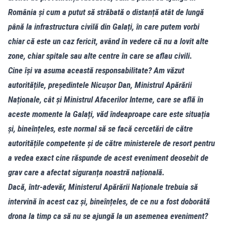
România și cum a putut să străbată o distanță atât de lungă
până la infrastructura civilă din Galați, în care putem vorbi
chiar că este un caz fericit, având în vedere că nu a lovit alte
zone, chiar spitale sau alte centre în care se aflau civili.
Cine își va asuma această responsabilitate? Am văzut
autoritățile, președintele Nicușor Dan, Ministrul Apărării
Naționale, cât și Ministrul Afacerilor Interne, care se află în
aceste momente la Galați, văd îndeaproape care este situația
și, bineînțeles, este normal să se facă cercetări de către
autoritățile competente și de către ministerele de resort pentru
a vedea exact cine răspunde de acest eveniment deosebit de
grav care a afectat siguranța noastră națională.
Dacă, într-adevăr, Ministerul Apărării Naționale trebuia să
intervină în acest caz și, bineînțeles, de ce nu a fost doborâtă
drona la timp ca să nu se ajungă la un asemenea eveniment?