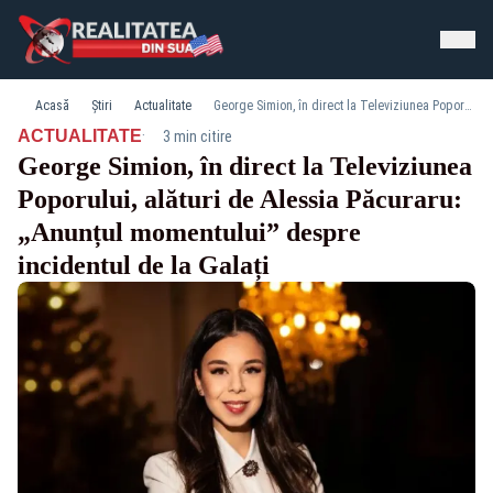
Acasă
Știri
Actualitate
George Simion, în direct la Televiziunea Poporului, alături de Alessia Păcuraru: „Anunțul momentului” despre incidentul de la Galați
·
ACTUALITATE
3 min citire
George Simion, în direct la Televiziunea
Poporului, alături de Alessia Păcuraru:
„Anunțul momentului” despre
incidentul de la Galați