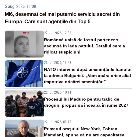
5 aug. 2026, 11:00
MI6, desemnat cel mai puternic serviciu secret din
Europa. Care sunt agenţiile din Top 5
27 iul. 2026, 12:38
Româncă ucisă de fostul partener și
ascunsă în lada patului. Detaliul care a
ridicat suspiciuni
23 iul. 2026, 13:48
NATO intervine după amenințările Iranului
la adresa Bulgariei: „Vom apăra orice aliat
împotriva oricărei amenințări”
22 iul. 2026, 10:11
Procesul lui Maduro pentru trafic de
droguri, propus să înceapă în iunie 2027
22 iul. 2026, 08:18
Primarul oraşului New York, Zohran
Mamdani, spune că nu are capacitatea