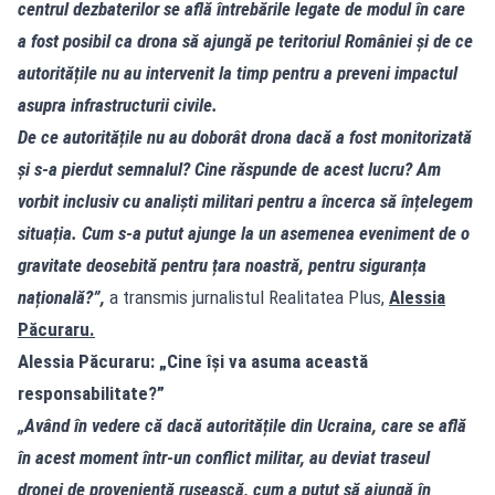
centrul dezbaterilor se află întrebările legate de modul în care
a fost posibil ca drona să ajungă pe teritoriul României și de ce
autoritățile nu au intervenit la timp pentru a preveni impactul
asupra infrastructurii civile.
De ce autoritățile nu au doborât drona dacă a fost monitorizată
și s-a pierdut semnalul? Cine răspunde de acest lucru? Am
vorbit inclusiv cu analiști militari pentru a încerca să înțelegem
situația. Cum s-a putut ajunge la un asemenea eveniment de o
gravitate deosebită pentru țara noastră, pentru siguranța
națională?”,
a transmis jurnalistul Realitatea Plus,
Alessia
Păcuraru.
Alessia Păcuraru: „Cine își va asuma această
responsabilitate?”
„Având în vedere că dacă autoritățile din Ucraina, care se află
în acest moment într-un conflict militar, au deviat traseul
dronei de proveniență rusească, cum a putut să ajungă în