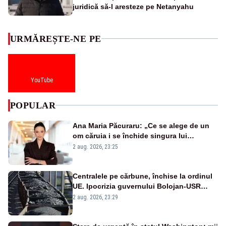
juridică să-l aresteze pe Netanyahu
URMĂREȘTE-NE PE
YouTube
POPULAR
Ana Maria Păcuraru: „Ce se alege de un
om căruia i se închide singura lui
portiță?”
2 aug. 2026, 23:25
Centralele pe cărbune, închise la ordinul
UE. Ipocrizia guvernului Bolojan-USR
după starea de alertă
2 aug. 2026, 23:29