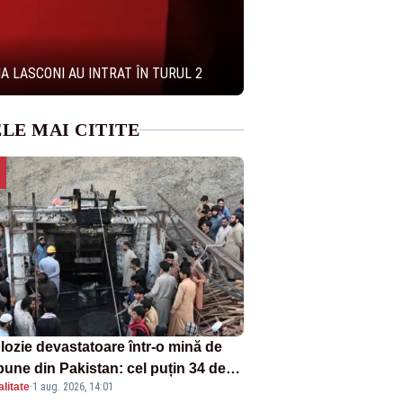
A LASCONI AU INTRAT ÎN TURUL 2
LE MAI CITITE
lozie devastatoare într-o mină de
bune din Pakistan: cel puțin 34 de
litate
·
1 aug. 2026, 14:01
ți - VIDEO