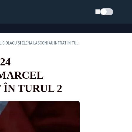
Schimba tema
EXIT-POLL ALEGERI PREZIDENȚIALE 2024 AVANGARDE-CIRA–INSOMAR, TURUL 1. MARCEL CIOLACU ȘI ELENA LASCONI AU INTRAT ÎN TURUL 2
24
 MARCEL
 ÎN TURUL 2