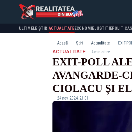
ULTIMELE ȘTIRI
ACTUALITATE
ECONOMIE
JUSTITIE
POLITICA
Acasă
Știri
Actualitate
·
ACTUALITATE
4 min citire
EXIT-POLL AL
AVANGARDE-CI
CIOLACU ȘI EL
24 nov. 2024, 21:01