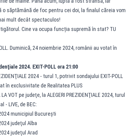
 știrile de mâine. Până acum, lupta a fost strânsă, iar
 o săptămână de foc pentru cei doi, la finalul căreia vom
 mai mult decât spectaculos!
igătorul. Cine va ocupa funcția supremă în stat? TU
L. Duminică, 24 noiembrie 2024, românii au votat în
denţiale 2024. EXIT-POLL ora 21:00
DENŢIALE 2024 - turul 1, potrivit sondajului EXIT-POLL
t în exclusivitate de Realitatea PLUS
 LA VOT pe judeţe, la ALEGERI PREZIDENŢIALE 2024, turul
eal - LIVE, de BEC:
024 municipiul Bucureşti
024 judeţul Alba
024 judeţul Arad