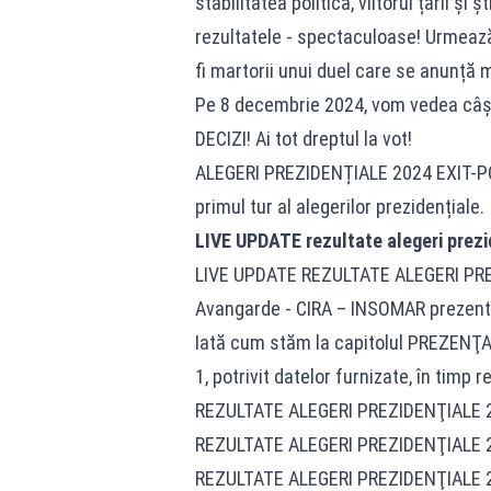
stabilitatea politică, viitorul țării și
rezultatele - spectaculoase! Urmează
fi martorii unui duel care se anunță
Pe 8 decembrie 2024, vom vedea câșt
DECIZI! Ai tot dreptul la vot!
ALEGERI PREZIDENȚIALE 2024 EXIT-POL
primul tur al alegerilor prezidențiale.
LIVE UPDATE rezultate alegeri prezi
LIVE UPDATE REZULTATE ALEGERI PREZI
Avangarde - CIRA – INSOMAR prezenta
Iată cum stăm la capitolul PREZENŢA
1, potrivit datelor furnizate, în timp r
REZULTATE ALEGERI PREZIDENŢIALE 2
REZULTATE ALEGERI PREZIDENŢIALE 2
REZULTATE ALEGERI PREZIDENŢIALE 2