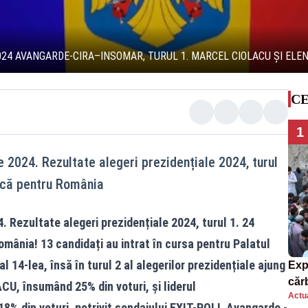
024 AVANGARDE-CIRA–INSOMAR, TURUL 1. MARCEL CIOLACU ȘI ELEN
CE
1
 2024. Rezultate alegeri prezidențiale 2024, turul
rică pentru România
. Rezultate alegeri prezidențiale 2024, turul 1. 24
omânia! 13 candidați au intrat în cursa pentru Palatul
l 14-lea, însă în turul 2 al alegerilor prezidențiale ajung
Exp
căr
U, însumând 25% din voturi, și liderul
Actua
mor
% din voturi, potrivit sondajului EXIT-POLL Avangarde -