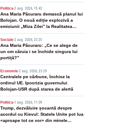
2
Politica
-
2 aug. 2026, 15:42
Ana Maria Păcuraru demască planul lui
Bolojan. O nouă ediție explozivă a
emisiunii „Miza Zilei” la Realitatea
PLUS
3
Sociale
-
2 aug. 2026, 23:25
Ana Maria Păcuraru: „Ce se alege de
un om căruia i se închide singura lui
portiță?”
4
Economie
-
2 aug. 2026, 23:29
Centralele pe cărbune, închise la
ordinul UE. Ipocrizia guvernului
Bolojan-USR după starea de alertă
5
Politica
-
1 aug. 2026, 11:09
Trump, dezvăluire șocantă despre
acordul cu Kievul: Statele Unite pot lua
«aproape tot ce vor» din minele
Ucrainei”