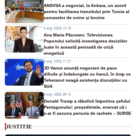
ANSVSA a negociat, la Ankara, un acord
pentru facilitarea tranzitului prin Turcia al
carcaselor de ovine și bovine
6 aug. 2026, 15:18
Ana Maria Păcuraru: Televiziunea
Poporului solicită investigarea deciziilor
luate în această perioadă de criză
enegetică
6 aug. 2026, 11:27
JD Vance anunță negocieri de pace
dificile și îndelungate cu Iranul, în timp ce
Teheranul neagă existența discuțiilor cu
SUA
6 aug. 2026, 09:13
Donald Trump a răbufnit împotriva șefului
Pentagonului: președintele, enervat că i
s-ar fi ascuns penuria de rachete – SURSE
JUSTITIE