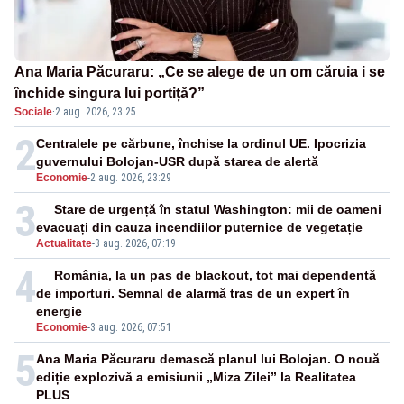
Ana Maria Păcuraru: „Ce se alege de un om căruia i se
închide singura lui portiță?”
Sociale
·
2 aug. 2026, 23:25
2
Centralele pe cărbune, închise la ordinul UE. Ipocrizia
guvernului Bolojan-USR după starea de alertă
Economie
-
2 aug. 2026, 23:29
3
Stare de urgență în statul Washington: mii de oameni
evacuați din cauza incendiilor puternice de vegetație
Actualitate
-
3 aug. 2026, 07:19
4
România, la un pas de blackout, tot mai dependentă
de importuri. Semnal de alarmă tras de un expert în
energie
Economie
-
3 aug. 2026, 07:51
5
Ana Maria Păcuraru demască planul lui Bolojan. O nouă
ediție explozivă a emisiunii „Miza Zilei” la Realitatea
PLUS