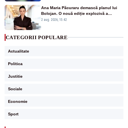
Ana Maria Păcuraru demască planul lui
Bolojan. O nouă ediție explozivă a
emisiunii „Miza Zilei” la Realitatea PLUS
2 aug. 2026, 15:42
CATEGORII POPULARE
Actualitate
Politica
Justitie
Sociale
Economie
Sport