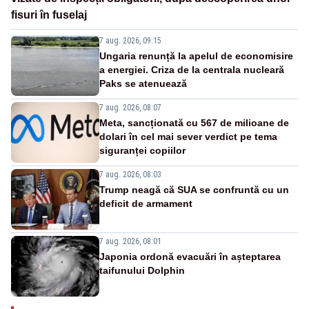
fisuri în fuselaj
7 aug. 2026, 09:15
Ungaria renunță la apelul de economisire
a energiei. Criza de la centrala nucleară
Paks se atenuează
7 aug. 2026, 08:07
Meta, sancționată cu 567 de milioane de
dolari în cel mai sever verdict pe tema
siguranței copiilor
7 aug. 2026, 08:03
Trump neagă că SUA se confruntă cu un
deficit de armament
7 aug. 2026, 08:01
Japonia ordonă evacuări în așteptarea
taifunului Dolphin