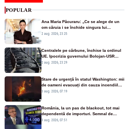
POPULAR
Ana Maria Păcuraru: „Ce se alege de un
om căruia i se închide singura lui
portiță?”
2 aug. 2026, 23:25
Centralele pe cărbune, închise la ordinul
UE. Ipocrizia guvernului Bolojan-USR
după starea de alertă
2 aug. 2026, 23:29
Stare de urgență în statul Washington: mii
de oameni evacuați din cauza incendiilor
puternice de vegetație
3 aug. 2026, 07:19
România, la un pas de blackout, tot mai
dependentă de importuri. Semnal de
alarmă tras de un expert în energie
3 aug. 2026, 07:51