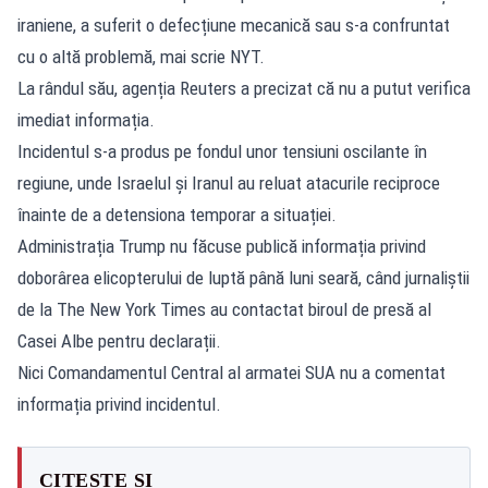
iraniene, a suferit o defecțiune mecanică sau s-a confruntat
cu o altă problemă, mai scrie NYT.
La rândul său, agenția Reuters a precizat că nu a putut verifica
imediat informația.
Incidentul s-a produs pe fondul unor tensiuni oscilante în
regiune, unde Israelul și Iranul au reluat atacurile reciproce
înainte de a detensiona temporar a situației.
Administrația Trump nu făcuse publică informația privind
doborârea elicopterului de luptă până luni seară, când jurnaliștii
de la The New York Times au contactat biroul de presă al
Casei Albe pentru declarații.
Nici Comandamentul Central al armatei SUA nu a comentat
informația privind incidentul.
CITEȘTE ȘI