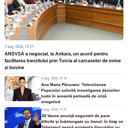
7 aug. 2026, 10:57
ANSVSA a negociat, la Ankara, un acord pentru
facilitarea tranzitului prin Turcia al carcaselor de ovine
și bovine
6 aug. 2026, 15:18
Ana Maria Păcuraru: Televiziunea
Poporului solicită investigarea deciziilor
luate în această perioadă de criză
enegetică
6 aug. 2026, 11:27
JD Vance anunță negocieri de pace
dificile și îndelungate cu Iranul, în timp ce
Teheranul neagă existența discuțiilor cu