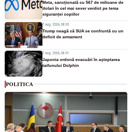
Meta, sancționată cu 567 de milioane de
dolari în cel mai sever verdict pe tema
siguranței copiilor
7 aug. 2026, 08:03
Trump neagă că SUA se confruntă cu un
deficit de armament
7 aug. 2026, 08:01
Japonia ordonă evacuări în așteptarea
taifunului Dolphin
POLITICA