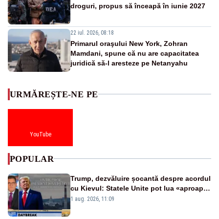
droguri, propus să înceapă în iunie 2027
22 iul. 2026, 08:18
Primarul oraşului New York, Zohran
Mamdani, spune că nu are capacitatea
juridică să-l aresteze pe Netanyahu
URMĂREȘTE-NE PE
YouTube
POPULAR
Trump, dezvăluire șocantă despre acordul
cu Kievul: Statele Unite pot lua «aproape
tot ce vor» din minele Ucrainei”
1 aug. 2026, 11:09