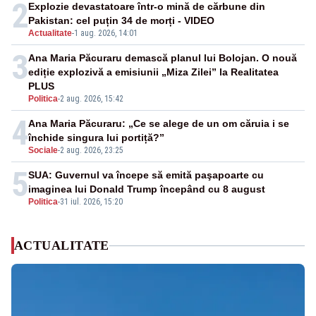
2
Explozie devastatoare într-o mină de cărbune din
Pakistan: cel puțin 34 de morți - VIDEO
Actualitate
-
1 aug. 2026, 14:01
3
Ana Maria Păcuraru demască planul lui Bolojan. O nouă
ediție explozivă a emisiunii „Miza Zilei” la Realitatea
PLUS
Politica
-
2 aug. 2026, 15:42
4
Ana Maria Păcuraru: „Ce se alege de un om căruia i se
închide singura lui portiță?”
Sociale
-
2 aug. 2026, 23:25
5
SUA: Guvernul va începe să emită paşapoarte cu
imaginea lui Donald Trump începând cu 8 august
Politica
-
31 iul. 2026, 15:20
ACTUALITATE