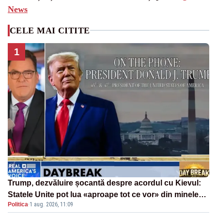
News
CELE MAI CITITE
1
Trump, dezvăluire șocantă despre acordul cu Kievul:
Statele Unite pot lua «aproape tot ce vor» din minele
Politica
·
1 aug. 2026, 11:09
Ucrainei”