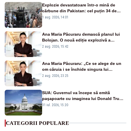
Explozie devastatoare într-o mină de
cărbune din Pakistan: cel puțin 34 de
morți - VIDEO
1 aug. 2026, 14:01
Ana Maria Păcuraru demască planul lui
Bolojan. O nouă ediție explozivă a
emisiunii „Miza Zilei” la Realitatea PLUS
2 aug. 2026, 15:42
Ana Maria Păcuraru: „Ce se alege de un
om căruia i se închide singura lui
portiță?”
2 aug. 2026, 23:25
SUA: Guvernul va începe să emită
paşapoarte cu imaginea lui Donald Trump
începând cu 8 august
31 iul. 2026, 15:20
CATEGORII POPULARE